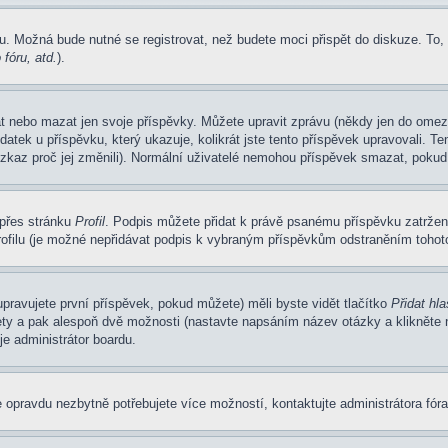
u. Možná bude nutné se registrovat, než budete moci přispět do diskuze. To,
fóru, atd.
).
at nebo mazat jen svoje příspěvky. Můžete upravit zprávu (někdy jen do omez
atek u příspěvku, který ukazuje, kolikrát jste tento příspěvek upravovali. 
 vzkaz proč jej změnili). Normální uživatelé nemohou příspěvek smazat, pokud
 přes stránku
Profil
. Podpis můžete přidat k právě psanému příspěvku zatrže
ofilu (je možné nepřidávat podpis k vybraným příspěvkům odstraněním tohoto
pravujete první příspěvek, pokud můžete) měli byste vidět tlačítko
Přidat hl
ety a pak alespoň dvě možnosti (nastavte napsáním název otázky a klikněte
e administrátor boardu.
 opravdu nezbytně potřebujete více možností, kontaktujte administrátora fóra