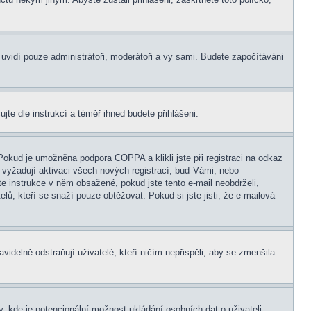
s uvidí pouze administrátoři, moderátoři a vy sami. Budete započítáváni
ujte dle instrukcí a téměř ihned budete přihlášeni.
Pokud je umožněna podpora COPPA a klikli jste při registraci na odkaz
 vyžadují aktivaci všech nových registrací, buď Vámi, nebo
jte instrukce v něm obsažené, pokud jste tento e-mail neobdrželi,
elů, kteří se snaží pouze obtěžovat. Pokud si jste jisti, že e-mailová
idelně odstraňují uživatelé, kteří ničím nepřispěli, aby se zmenšila
, kde je potencionální možnost ukládání osobních dat o uživateli,