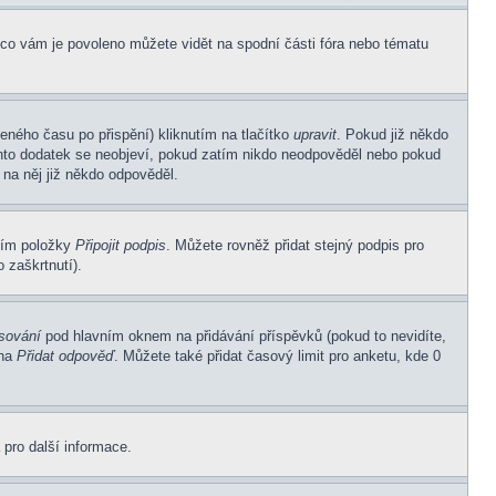
 co vám je povoleno můžete vidět na spodní části fóra nebo tématu
eného času po přispění) kliknutím na tlačítko
upravit
. Pokud již někdo
Tento dodatek se neobjeví, pokud zatím nikdo neodpověděl nebo pokud
 na něj již někdo odpověděl.
ním položky
Připojit podpis
. Můžete rovněž přidat stejný podpis pro
 zaškrtnutí).
asování
pod hlavním oknem na přidávání příspěvků (pokud to nevidíte,
 na
Přidat odpověď
. Můžete také přidat časový limit pro anketu, kde 0
 pro další informace.