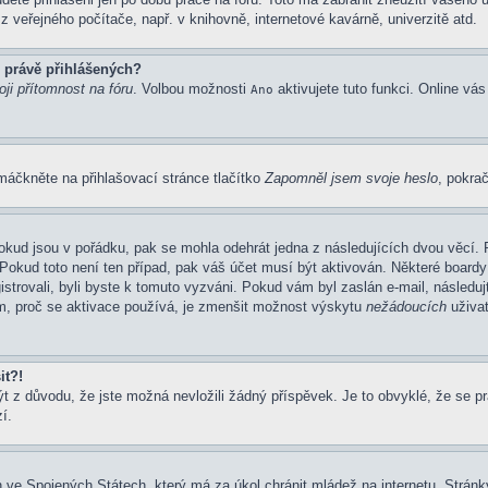
 veřejného počítače, např. v knihovně, internetové kavárně, univerzitě atd.
 právě přihlášených?
ji přítomnost na fóru
. Volbou možnosti
aktivujete tuto funkci. Online vá
Ano
máčkněte na přihlašovací stránce tlačítko
Zapomněl jsem svoje heslo
, pokrač
okud jsou v pořádku, pak se mohla odehrát jedna z následujících dvou věcí. 
Pokud toto není ten případ, pak váš účet musí být aktivován. Některé boardy
gistrovali, byli byste k tomuto vyzváni. Pokud vám byl zaslán e-mail, následu
em, proč se aktivace používá, je zmenšit možnost výskytu
nežádoucích
uživat
it?!
z důvodu, že jste možná nevložili žádný příspěvek. Je to obvyklé, že se prav
í.
 ve Spojených Státech, který má za úkol chránit mládež na internetu. Stránky