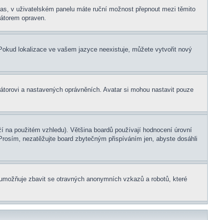
í čas, v uživatelském panelu máte ruční možnost přepnout mezi těmito
átorem opraven.
. Pokud lokalizace ve vašem jazyce neexistuje, můžete vytvořit nový
rátorovi a nastavených oprávněních. Avatar si mohou nastavit pouze
í na použitém vzhledu). Většina boardů používají hodnocení úrovní
. Prosím, nezatěžujte board zbytečným přispíváním jen, abyste dosáhli
ní umožňuje zbavit se otravných anonymních vzkazů a robotů, které