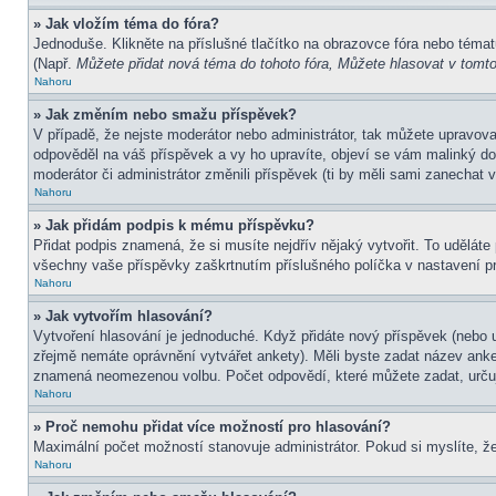
» Jak vložím téma do fóra?
Jednoduše. Klikněte na příslušné tlačítko na obrazovce fóra nebo témat
(Např.
Můžete přidat nová téma do tohoto fóra, Můžete hlasovat v tomto 
Nahoru
» Jak změním nebo smažu příspěvek?
V případě, že nejste moderátor nebo administrátor, tak můžete upravov
odpověděl na váš příspěvek a vy ho upravíte, objeví se vám malinký dod
moderátor či administrátor změnili příspěvek (ti by měli sami zanechat
Nahoru
» Jak přidám podpis k mému příspěvku?
Přidat podpis znamená, že si musíte nejdřív nějaký vytvořit. To uděláte
všechny vaše příspěvky zaškrtnutím příslušného políčka v nastavení pr
Nahoru
» Jak vytvořím hlasování?
Vytvoření hlasování je jednoduché. Když přidáte nový příspěvek (nebo u
zřejmě nemáte oprávnění vytvářet ankety). Měli byste zadat název ank
znamená neomezenou volbu. Počet odpovědí, které můžete zadat, určuj
Nahoru
» Proč nemohu přidat více možností pro hlasování?
Maximální počet možností stanovuje administrátor. Pokud si myslíte, že
Nahoru