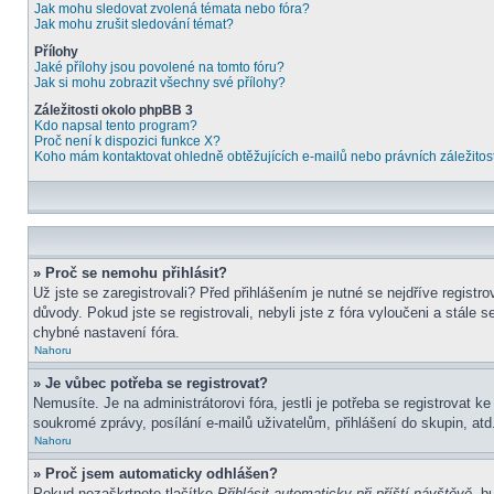
Jak mohu sledovat zvolená témata nebo fóra?
Jak mohu zrušit sledování témat?
Přílohy
Jaké přílohy jsou povolené na tomto fóru?
Jak si mohu zobrazit všechny své přílohy?
Záležitosti okolo phpBB 3
Kdo napsal tento program?
Proč není k dispozici funkce X?
Koho mám kontaktovat ohledně obtěžujících e-mailů nebo právních záležitost
» Proč se nemohu přihlásit?
Už jste se zaregistrovali? Před přihlášením je nutné se nejdříve regist
důvody. Pokud jste se registrovali, nebyli jste z fóra vyloučeni a stále
chybné nastavení fóra.
Nahoru
» Je vůbec potřeba se registrovat?
Nemusíte. Je na administrátorovi fóra, jestli je potřeba se registrova
soukromé zprávy, posílání e-mailů uživatelům, přihlášení do skupin, atd.
Nahoru
» Proč jsem automaticky odhlášen?
Pokud nezaškrtnete tlačítko
Přihlásit automaticky při příští návštěvě
, b