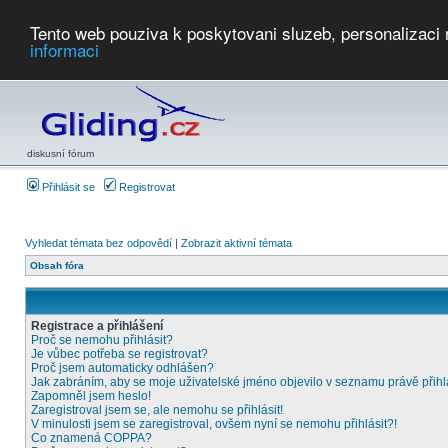
Tento web pouziva k poskytovani sluzeb, personalizaci
informaci
Počasí
Soutěže
2026:
AZ Cup
Podbrdsky pohar
JPJ
WGC
PMCR
FL
PreWWGC
Saf
diskusní fórum
Přihlásit se
Registrovat
Vyhledat témata bez odpovědí
|
Zobrazit aktivní témata
Obsah fóra
Registrace a přihlášení
Proč se nemohu přihlásit?
Je vůbec potřeba se registrovat?
Proč jsem automaticky odhlášen?
Jak zabráním, aby se moje uživatelské jméno objevilo v seznamu právě přih
Zapomněl jsem heslo!
Zaregistroval jsem se, ale nemohu se přihlásit!
V minulosti jsem se zaregistroval, ovšem nyní se nemohu přihlásit?!
Co znamená COPPA?