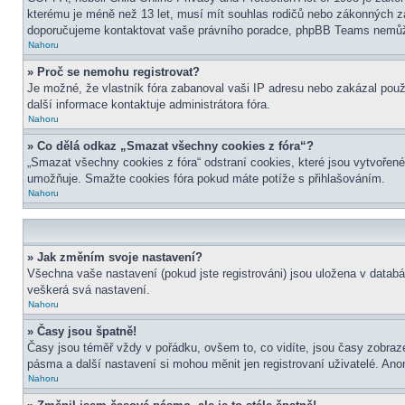
kterému je méně než 13 let, musí mít souhlas rodičů nebo zákonných zástu
doporučujeme kontaktovat vaše právního poradce, phpBB Teams nemůže
Nahoru
» Proč se nemohu registrovat?
Je možné, že vlastník fóra zabanoval vaši IP adresu nebo zakázal použit
další informace kontaktuje administrátora fóra.
Nahoru
» Co dělá odkaz „Smazat všechny cookies z fóra“?
„Smazat všechny cookies z fóra“ odstraní cookies, které jsou vytvořené
umožňuje. Smažte cookies fóra pokud máte potíže s přihlašováním.
Nahoru
» Jak změním svoje nastavení?
Všechna vaše nastavení (pokud jste registrováni) jsou uložena v datab
veškerá svá nastavení.
Nahoru
» Časy jsou špatně!
Časy jsou téměř vždy v pořádku, ovšem to, co vidíte, jsou časy zobra
pásma a další nastavení si mohou měnit jen registrovaní uživatelé. A
Nahoru