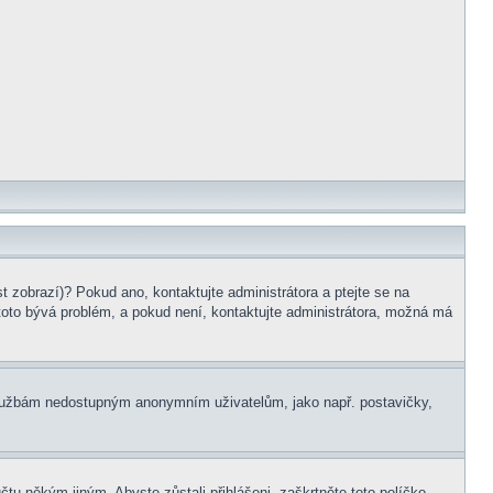
t zobrazí)? Pokud ano, kontaktujte administrátora a ptejte se na
e toto bývá problém, a pokud není, kontaktujte administrátora, možná má
m službám nedostupným anonymním uživatelům, jako např. postavičky,
čtu někým jiným. Abyste zůstali přihlášeni, zaškrtněte toto políčko,