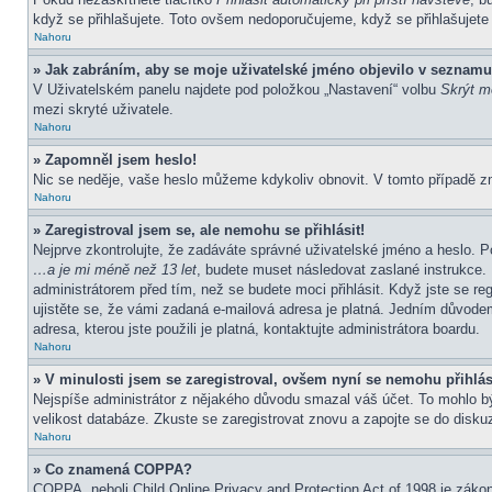
když se přihlašujete. Toto ovšem nedoporučujeme, když se přihlašujete z
Nahoru
» Jak zabráním, aby se moje uživatelské jméno objevilo v seznamu
V Uživatelském panelu najdete pod položkou „Nastavení“ volbu
Skrýt mo
mezi skryté uživatele.
Nahoru
» Zapomněl jsem heslo!
Nic se neděje, vaše heslo můžeme kdykoliv obnovit. V tomto případě z
Nahoru
» Zaregistroval jsem se, ale nemohu se přihlásit!
Nejprve zkontrolujte, že zadáváte správné uživatelské jméno a heslo. P
…a je mi méně než 13 let
, budete muset následovat zaslané instrukce. 
administrátorem před tím, než se budete moci přihlásit. Když jste se re
ujistěte se, že vámi zadaná e-mailová adresa je platná. Jedním důvod
adresa, kterou jste použili je platná, kontaktujte administrátora boardu.
Nahoru
» V minulosti jsem se zaregistroval, ovšem nyní se nemohu přihlás
Nejspíše administrátor z nějakého důvodu smazal váš účet. To mohlo být 
velikost databáze. Zkuste se zaregistrovat znovu a zapojte se do diskuz
Nahoru
» Co znamená COPPA?
COPPA, neboli Child Online Privacy and Protection Act of 1998 je zákon