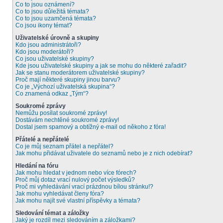
Co to jsou oznámení?
Co to jsou důležitá témata?
Co to jsou uzamčená témata?
Co jsou ikony témat?
Uživatelské úrovně a skupiny
Kdo jsou administrátoři?
Kdo jsou moderátoři?
Co jsou uživatelské skupiny?
Kde jsou uživatelské skupiny a jak se mohu do některé zařadit?
Jak se stanu moderátorem uživatelské skupiny?
Proč mají některé skupiny jinou barvu?
Co je „Výchozí uživatelská skupina“?
Co znamená odkaz „Tým“?
Soukromé zprávy
Nemůžu posílat soukromé zprávy!
Dostávám nechtěné soukromé zprávy!
Dostal jsem spamový a obtížný e-mail od někoho z fóra!
Přátelé a nepřátelé
Co je můj seznam přátel a nepřátel?
Jak mohu přidávat uživatele do seznamů nebo je z nich odebírat?
Hledání na fóru
Jak mohu hledat v jednom nebo více fórech?
Proč můj dotaz vrací nulový počet výsledků?
Proč mi vyhledávání vrací prázdnou bílou stránku!?
Jak mohu vyhledávat členy fóra?
Jak mohu najít své vlastní příspěvky a témata?
Sledování témat a záložky
Jaký je rozdíl mezi sledováním a záložkami?