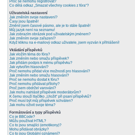
Proč se nemohu registrovat?
Co dělá odkaz „Smazat všechny cookies z fóra“?
Uživatelská nastavení
Jak změním svoje nastavení?
Časy jsou špatně!
Změnil jsem časové pásmo, ale je to stále špatně!
Můj jazyk není na seznamu!
Jak zobrazím obrázek pod uživatelským jménem?
Jak změním svoje zařazení?
Když kliknu na e-mailový odkaz uživatele, jsem vyzván k přihlášení!
Vkládání příspěvků
Jak vložím téma do fóra?
Jak změním nebo smažu příspěvek?
Jak přidám podpis k mému příspěvku?
Jak vytvořím hlasování?
Proč nemohu přidat více možností pro hlasování?
Jak změním nebo smažu hlasování?
Proč se nemohu dostat k fóru?
Proč nemohu přidávat přílohy?
Proč jsem obdržel varování?
Jak mohu nahlásit příspěvek moderátorům?
K čemu slouží tlačítko „Uložit“ při psaní příspěvků?
Proč musí být můj příspěvek schválen?
Jak mohu oživit svoje téma?
Formátování a typy příspěvků
Co je BBCode?
Můžu používat HTML?
Co to jsou smajlíci (emotikony)?
Mohu přidávat obrázky?
Co to jsou Globální oznámení?