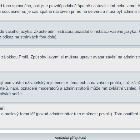
í od toho správného, pak jste pravděpodobně špatně nastavili letní nebo zimn
současnému, je čas špatně nastaven přímo na serveru a musí být administr
um do vašeho jazyka. Zkuste administrátora požádat o instalaci vašeho jazyka
 odkaz na stránkách fóra dole).
záložkou Profil. Způsoby jakými si můžete upravit avatar závisí na administ
jí pod vaším uživatelským jménem v tématech a na vašem profilu, což zálež
ivatelů, např. označení moderátorů a administrátorů může mít zvláštní vzhled
pěvků snížit.
ní!
 e-mailový formulář (pokud administrátor tuto možnost povolil). Toto opatře
Vkládání příspěvků