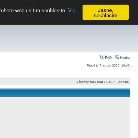
Jasne,
tohoto webu s tim souhlasite.
Vic
souhlasim
Kalendář
FAQ
Hledat
Právě je 7. srpen 2026, 10:40
Všechny časy jsou v UTC + 1 hodina