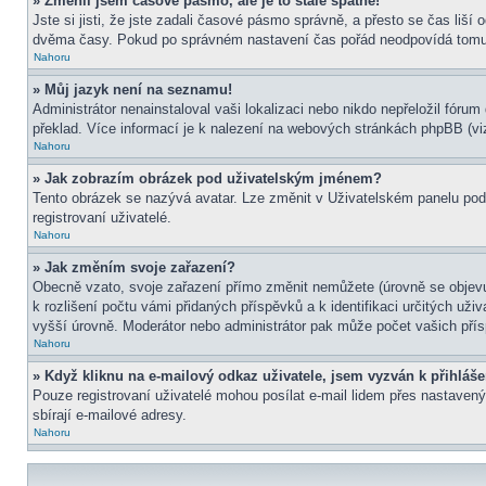
» Změnil jsem časové pásmo, ale je to stále špatně!
Jste si jisti, že jste zadali časové pásmo správně, a přesto se čas liš
dvěma časy. Pokud po správném nastavení čas pořád neodpovídá tomu 
Nahoru
» Můj jazyk není na seznamu!
Administrátor nenainstaloval vaši lokalizaci nebo nikdo nepřeložil fór
překlad. Více informací je k nalezení na webových stránkách phpBB (viz
Nahoru
» Jak zobrazím obrázek pod uživatelským jménem?
Tento obrázek se nazývá avatar. Lze změnit v Uživatelském panelu pod 
registrovaní uživatelé.
Nahoru
» Jak změním svoje zařazení?
Obecně vzato, svoje zařazení přímo změnit nemůžete (úrovně se objevu
k rozlišení počtu vámi přidaných příspěvků a k identifikaci určitých už
vyšší úrovně. Moderátor nebo administrátor pak může počet vašich přís
Nahoru
» Když kliknu na e-mailový odkaz uživatele, jsem vyzván k přihláše
Pouze registrovaní uživatelé mohou posílat e-mail lidem přes nastavený
sbírají e-mailové adresy.
Nahoru