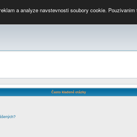
 reklam a analyze navstevnosti soubory cookie. Pouzivanim 
ari
PMCRj
TCup
EGC
DGC
PPV
RP
JWGC
RP
HOP
GGP
CPS On-line
archiv »
SK
Často kladené otázky
lášených?