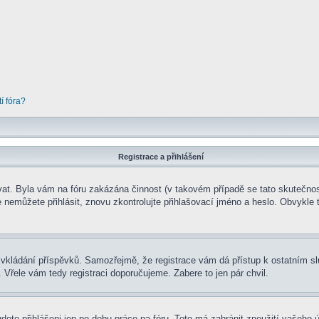
í fóra?
Registrace a přihlášení
rovat. Byla vám na fóru zakázána činnost (v takovém případě se tato skutečnos
 se nemůžete přihlásit, znovu zkontrolujte přihlašovací jméno a heslo. Obvykl
t ke vkládání příspěvků. Samozřejmě, že registrace vám dá přístup k ostatní
 Vřele vám tedy registraci doporučujeme. Zabere to jen pár chvil.
udete přihlášeni jen po dobu práce na fóru. Toto má zabránit zneužití vašeho ú