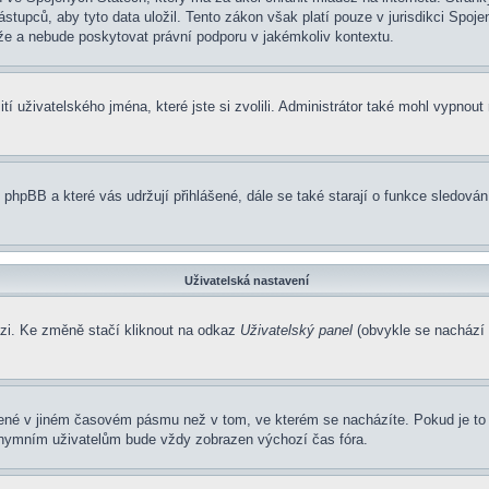
pců, aby tyto data uložil. Tento zákon však platí pouze v jurisdikci Spojených
 a nebude poskytovat právní podporu v jakémkoliv kontextu.
í uživatelského jména, které jste si zvolili. Administrátor také mohl vypnout
 phpBB a které vás udržují přihlášené, dále se také starají o funkce sledová
Uživatelská nastavení
ázi. Ke změně stačí kliknout na odkaz
Uživatelský panel
(obvykle se nachází 
zené v jiném časovém pásmu než v tom, ve kterém se nacházíte. Pokud je to 
nonymním uživatelům bude vždy zobrazen výchozí čas fóra.