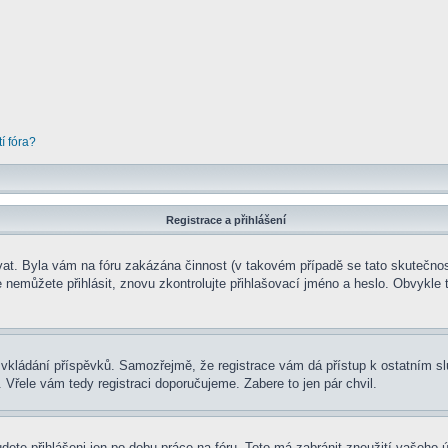
í fóra?
Registrace a přihlášení
rovat. Byla vám na fóru zakázána činnost (v takovém případě se tato skutečnos
 se nemůžete přihlásit, znovu zkontrolujte přihlašovací jméno a heslo. Obvykl
t ke vkládání příspěvků. Samozřejmě, že registrace vám dá přístup k ostatní
 Vřele vám tedy registraci doporučujeme. Zabere to jen pár chvil.
udete přihlášeni jen po dobu práce na fóru. Toto má zabránit zneužití vašeho ú