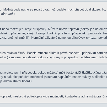
u. Možná bude nutné se registrovat, než budete moci přispět do diskuze. To,
fóru, atd.
).
at nebo mazat jen svoje příspěvky. Můžete upravit zprávu (někdy jen do omez
atek u příspěvku, který ukazuje, kolikrát jste tento příspěvek upravovali. 
 vzkaz proč jej změnili). Normální uživatelé nemohou příspěvek smazat, pokud
 přes stránku
Profil
. Podpis můžete přidat k právě psanému příspěvku zatrže
ofilu (je možné nepřidávat podpis k vybraným příspěvkům odstraněním tohoto
pravujete první příspěvek, pokud můžete) měli byste vidět tlačítko
Přidat hl
ety a pak alespoň dvě možnosti (nastavte napsáním název otázky a klikněte
e administrátor boardu.
 opravdu nezbytně potřebujete více možností, kontaktujte administrátora fóra