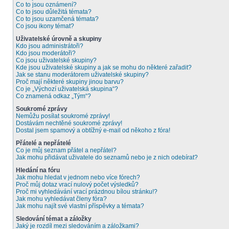
Co to jsou oznámení?
Co to jsou důležitá témata?
Co to jsou uzamčená témata?
Co jsou ikony témat?
Uživatelské úrovně a skupiny
Kdo jsou administrátoři?
Kdo jsou moderátoři?
Co jsou uživatelské skupiny?
Kde jsou uživatelské skupiny a jak se mohu do některé zařadit?
Jak se stanu moderátorem uživatelské skupiny?
Proč mají některé skupiny jinou barvu?
Co je „Výchozí uživatelská skupina“?
Co znamená odkaz „Tým“?
Soukromé zprávy
Nemůžu posílat soukromé zprávy!
Dostávám nechtěné soukromé zprávy!
Dostal jsem spamový a obtížný e-mail od někoho z fóra!
Přátelé a nepřátelé
Co je můj seznam přátel a nepřátel?
Jak mohu přidávat uživatele do seznamů nebo je z nich odebírat?
Hledání na fóru
Jak mohu hledat v jednom nebo více fórech?
Proč můj dotaz vrací nulový počet výsledků?
Proč mi vyhledávání vrací prázdnou bílou stránku!?
Jak mohu vyhledávat členy fóra?
Jak mohu najít své vlastní příspěvky a témata?
Sledování témat a záložky
Jaký je rozdíl mezi sledováním a záložkami?