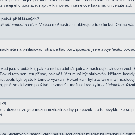
 veřejného počítače, např. v knihovně, internetové kavárně, univerzitě atd.
 právě přihlášených?
ji přítomnost na fóru
. Volbou možnosti
aktivujete tuto funkci. Online vá
Ano
máčkněte na přihlašovací stránce tlačítko
Zapomněl jsem svoje heslo
, pokrač
okud jsou v pořádku, pak se mohla odehrát jedna z následujících dvou věcí. 
Pokud toto není ten případ, pak váš účet musí být aktivován. Některé boardy
gistrovali, byli byste k tomuto vyzváni. Pokud vám byl zaslán e-mail, následu
em, proč se aktivace používá, je zmenšit možnost výskytu
nežádoucích
uživat
it?!
z důvodu, že jste možná nevložili žádný příspěvek. Je to obvyklé, že se prav
í.
 ve Spojených Státech, který má za úkol chránit mládež na internetu. Stránky