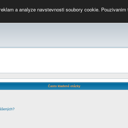
 reklam a analyze navstevnosti soubory cookie. Pouzivanim 
ari
PMCRj
TCup
EGC
DGC
PPV
RP
JWGC
RP
HOP
GGP
CPS On-line
archiv »
SK
Často kladené otázky
lášených?