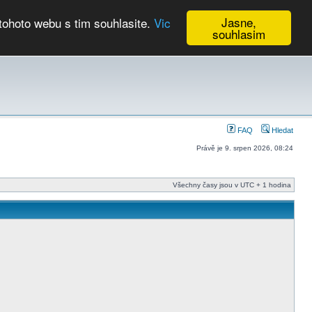
Jasne,
tohoto webu s tim souhlasite.
Vic
souhlasim
Kalendář
FAQ
Hledat
Právě je 9. srpen 2026, 08:24
Všechny časy jsou v UTC + 1 hodina