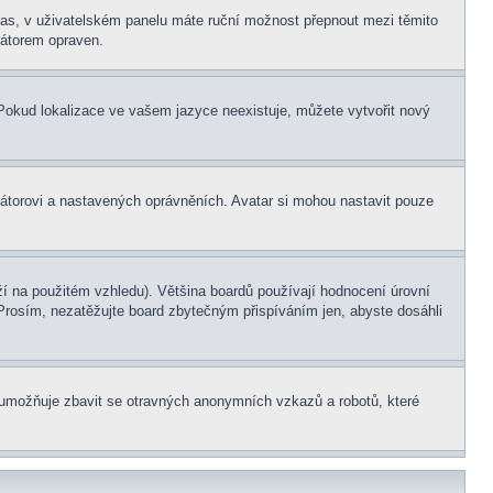
í čas, v uživatelském panelu máte ruční možnost přepnout mezi těmito
átorem opraven.
. Pokud lokalizace ve vašem jazyce neexistuje, můžete vytvořit nový
rátorovi a nastavených oprávněních. Avatar si mohou nastavit pouze
í na použitém vzhledu). Většina boardů používají hodnocení úrovní
. Prosím, nezatěžujte board zbytečným přispíváním jen, abyste dosáhli
ní umožňuje zbavit se otravných anonymních vzkazů a robotů, které