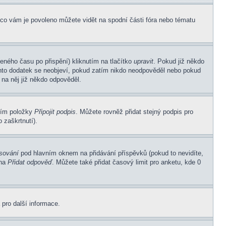
 co vám je povoleno můžete vidět na spodní části fóra nebo tématu
eného času po přispění) kliknutím na tlačítko
upravit
. Pokud již někdo
Tento dodatek se neobjeví, pokud zatím nikdo neodpověděl nebo pokud
 na něj již někdo odpověděl.
ním položky
Připojit podpis
. Můžete rovněž přidat stejný podpis pro
 zaškrtnutí).
asování
pod hlavním oknem na přidávání příspěvků (pokud to nevidíte,
 na
Přidat odpověď
. Můžete také přidat časový limit pro anketu, kde 0
 pro další informace.