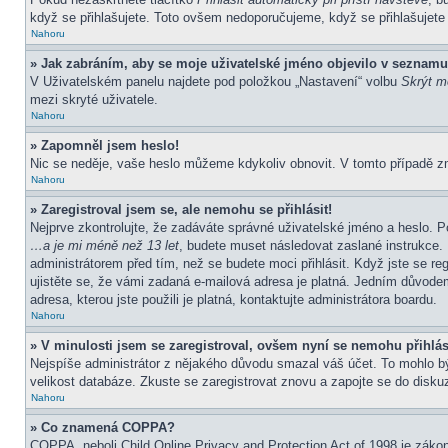
když se přihlašujete. Toto ovšem nedoporučujeme, když se přihlašujete z
Nahoru
» Jak zabráním, aby se moje uživatelské jméno objevilo v seznamu
V Uživatelském panelu najdete pod položkou „Nastavení“ volbu
Skrýt mo
mezi skryté uživatele.
Nahoru
» Zapomněl jsem heslo!
Nic se neděje, vaše heslo můžeme kdykoliv obnovit. V tomto případě z
Nahoru
» Zaregistroval jsem se, ale nemohu se přihlásit!
Nejprve zkontrolujte, že zadáváte správné uživatelské jméno a heslo. P
…a je mi méně než 13 let
, budete muset následovat zaslané instrukce. 
administrátorem před tím, než se budete moci přihlásit. Když jste se re
ujistěte se, že vámi zadaná e-mailová adresa je platná. Jedním důvod
adresa, kterou jste použili je platná, kontaktujte administrátora boardu.
Nahoru
» V minulosti jsem se zaregistroval, ovšem nyní se nemohu přihlás
Nejspíše administrátor z nějakého důvodu smazal váš účet. To mohlo být 
velikost databáze. Zkuste se zaregistrovat znovu a zapojte se do diskuz
Nahoru
» Co znamená COPPA?
COPPA, neboli Child Online Privacy and Protection Act of 1998 je zákon