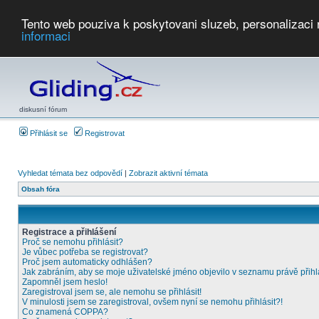
Tento web pouziva k poskytovani sluzeb, personalizaci
informaci
Počasí
Soutěže
2026:
AZ Cup
Podbrdsky pohar
JPJ
WGC
PMCR
FL
PreWWGC
Saf
diskusní fórum
Přihlásit se
Registrovat
Vyhledat témata bez odpovědí
|
Zobrazit aktivní témata
Obsah fóra
Registrace a přihlášení
Proč se nemohu přihlásit?
Je vůbec potřeba se registrovat?
Proč jsem automaticky odhlášen?
Jak zabráním, aby se moje uživatelské jméno objevilo v seznamu právě přih
Zapomněl jsem heslo!
Zaregistroval jsem se, ale nemohu se přihlásit!
V minulosti jsem se zaregistroval, ovšem nyní se nemohu přihlásit?!
Co znamená COPPA?