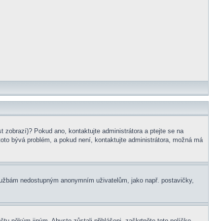
t zobrazí)? Pokud ano, kontaktujte administrátora a ptejte se na
e toto bývá problém, a pokud není, kontaktujte administrátora, možná má
m službám nedostupným anonymním uživatelům, jako např. postavičky,
čtu někým jiným. Abyste zůstali přihlášeni, zaškrtněte toto políčko,