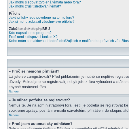
Jak mohu sledovat zvolená témata nebo fóra?
Jak mohu zrušit sledování témat?
Přílohy
Jaké přílohy jsou povolené na tomto fóru?
Jak si mohu zobrazit všechny své přílohy?
Záležitosti okolo phpBB 3
Kdo napsal tento program?
Proč není k dispozici funkce X?
Koho mám kontaktovat ohledně obtěžujících e-mailů nebo právních záležitost
» Proč se nemohu přihlásit?
Už jste se zaregistrovali? Před přihlášením je nutné se nejdříve regist
důvody. Pokud jste se registrovali, nebyli jste z fóra vyloučeni a stále
chybné nastavení fóra.
Nahoru
» Je vůbec potřeba se registrovat?
Nemusíte. Je na administrátorovi fóra, jestli je potřeba se registrova
soukromé zprávy, posílání e-mailů uživatelům, přihlášení do skupin, atd.
Nahoru
» Proč jsem automaticky odhlášen?
Pokud nezaškrtnete tlačítko
Přihlásit automaticky při příští návštěvě
, b