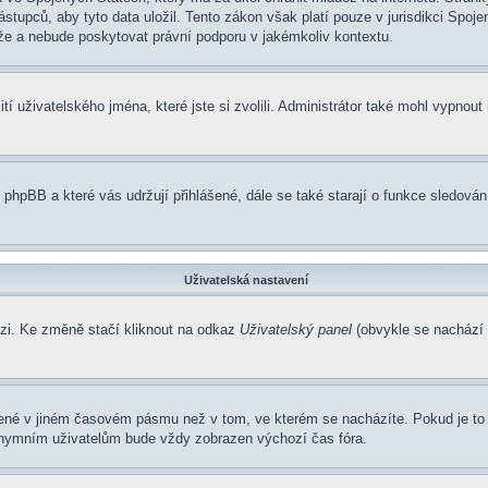
pců, aby tyto data uložil. Tento zákon však platí pouze v jurisdikci Spojených
 a nebude poskytovat právní podporu v jakémkoliv kontextu.
í uživatelského jména, které jste si zvolili. Administrátor také mohl vypnout
 phpBB a které vás udržují přihlášené, dále se také starají o funkce sledová
Uživatelská nastavení
ázi. Ke změně stačí kliknout na odkaz
Uživatelský panel
(obvykle se nachází 
zené v jiném časovém pásmu než v tom, ve kterém se nacházíte. Pokud je to 
nonymním uživatelům bude vždy zobrazen výchozí čas fóra.