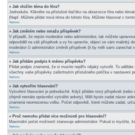
» Jak vložím téma do fóra?
Jednoduše. Klikněte na příslušné tlačítko na obrazovce fóra nebo témat
(Např.
Můžete přidat nová téma do tohoto fóra, Můžete hlasovat v tomto 
Nahoru
» Jak změním nebo smažu příspěvek?
V případě, že nejste moderátor nebo administrátor, tak můžete upravov
odpověděl na váš příspěvek a vy ho upravíte, objeví se vám malinký dod
moderátor či administrátor změnili příspěvek (ti by měli sami zanechat
Nahoru
» Jak přidám podpis k mému příspěvku?
Přidat podpis znamená, že si musíte nejdřív nějaký vytvořit. To uděláte
všechny vaše příspěvky zaškrtnutím příslušného políčka v nastavení pr
Nahoru
» Jak vytvořím hlasování?
Vytvoření hlasování je jednoduché. Když přidáte nový příspěvek (nebo u
zřejmě nemáte oprávnění vytvářet ankety). Měli byste zadat název ank
znamená neomezenou volbu. Počet odpovědí, které můžete zadat, určuj
Nahoru
» Proč nemohu přidat více možností pro hlasování?
Maximální počet možností stanovuje administrátor. Pokud si myslíte, že
Nahoru