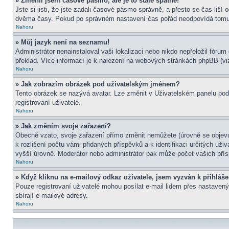
» Změnil jsem časové pásmo, ale je to stále špatně!
Jste si jisti, že jste zadali časové pásmo správně, a přesto se čas liš
dvěma časy. Pokud po správném nastavení čas pořád neodpovídá tomu 
Nahoru
» Můj jazyk není na seznamu!
Administrátor nenainstaloval vaši lokalizaci nebo nikdo nepřeložil fór
překlad. Více informací je k nalezení na webových stránkách phpBB (viz
Nahoru
» Jak zobrazím obrázek pod uživatelským jménem?
Tento obrázek se nazývá avatar. Lze změnit v Uživatelském panelu pod 
registrovaní uživatelé.
Nahoru
» Jak změním svoje zařazení?
Obecně vzato, svoje zařazení přímo změnit nemůžete (úrovně se objevu
k rozlišení počtu vámi přidaných příspěvků a k identifikaci určitých už
vyšší úrovně. Moderátor nebo administrátor pak může počet vašich přís
Nahoru
» Když kliknu na e-mailový odkaz uživatele, jsem vyzván k přihláše
Pouze registrovaní uživatelé mohou posílat e-mail lidem přes nastavený
sbírají e-mailové adresy.
Nahoru