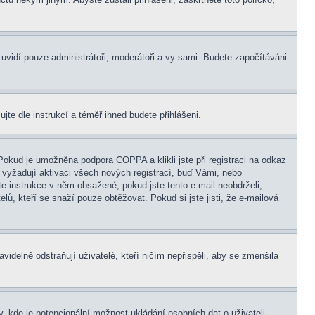
s uvidí pouze administrátoři, moderátoři a vy sami. Budete započítáváni
ujte dle instrukcí a téměř ihned budete přihlášeni.
Pokud je umožněna podpora COPPA a klikli jste při registraci na odkaz
 vyžadují aktivaci všech nových registrací, buď Vámi, nebo
jte instrukce v něm obsažené, pokud jste tento e-mail neobdrželi,
elů, kteří se snaží pouze obtěžovat. Pokud si jste jisti, že e-mailová
idelně odstraňují uživatelé, kteří ničím nepřispěli, aby se zmenšila
, kde je potencionální možnost ukládání osobních dat o uživateli,