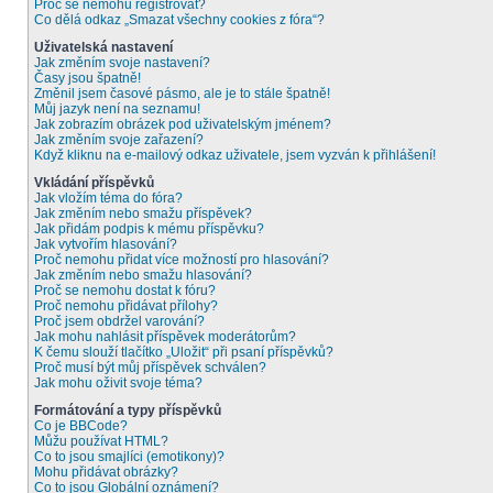
Proč se nemohu registrovat?
Co dělá odkaz „Smazat všechny cookies z fóra“?
Uživatelská nastavení
Jak změním svoje nastavení?
Časy jsou špatně!
Změnil jsem časové pásmo, ale je to stále špatně!
Můj jazyk není na seznamu!
Jak zobrazím obrázek pod uživatelským jménem?
Jak změním svoje zařazení?
Když kliknu na e-mailový odkaz uživatele, jsem vyzván k přihlášení!
Vkládání příspěvků
Jak vložím téma do fóra?
Jak změním nebo smažu příspěvek?
Jak přidám podpis k mému příspěvku?
Jak vytvořím hlasování?
Proč nemohu přidat více možností pro hlasování?
Jak změním nebo smažu hlasování?
Proč se nemohu dostat k fóru?
Proč nemohu přidávat přílohy?
Proč jsem obdržel varování?
Jak mohu nahlásit příspěvek moderátorům?
K čemu slouží tlačítko „Uložit“ při psaní příspěvků?
Proč musí být můj příspěvek schválen?
Jak mohu oživit svoje téma?
Formátování a typy příspěvků
Co je BBCode?
Můžu používat HTML?
Co to jsou smajlíci (emotikony)?
Mohu přidávat obrázky?
Co to jsou Globální oznámení?