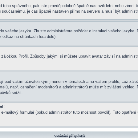
í od toho správného, pak jste pravděpodobně špatně nastavili letní nebo zimn
současnému, je čas špatně nastaven přímo na serveru a musí být administr
um do vašeho jazyka. Zkuste administrátora požádat o instalaci vašeho jazyka
 odkaz na stránkách fóra dole).
záložkou Profil. Způsoby jakými si můžete upravit avatar závisí na administ
jí pod vaším uživatelským jménem v tématech a na vašem profilu, což zálež
ivatelů, např. označení moderátorů a administrátorů může mít zvláštní vzhled
pěvků snížit.
ní!
 e-mailový formulář (pokud administrátor tuto možnost povolil). Toto opatře
Vkládání příspěvků