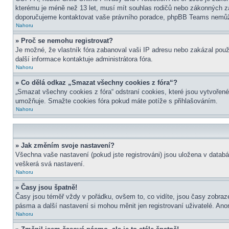
kterému je méně než 13 let, musí mít souhlas rodičů nebo zákonných zástu
doporučujeme kontaktovat vaše právního poradce, phpBB Teams nemůže
Nahoru
» Proč se nemohu registrovat?
Je možné, že vlastník fóra zabanoval vaši IP adresu nebo zakázal použit
další informace kontaktuje administrátora fóra.
Nahoru
» Co dělá odkaz „Smazat všechny cookies z fóra“?
„Smazat všechny cookies z fóra“ odstraní cookies, které jsou vytvořené
umožňuje. Smažte cookies fóra pokud máte potíže s přihlašováním.
Nahoru
» Jak změním svoje nastavení?
Všechna vaše nastavení (pokud jste registrováni) jsou uložena v datab
veškerá svá nastavení.
Nahoru
» Časy jsou špatně!
Časy jsou téměř vždy v pořádku, ovšem to, co vidíte, jsou časy zobra
pásma a další nastavení si mohou měnit jen registrovaní uživatelé. A
Nahoru