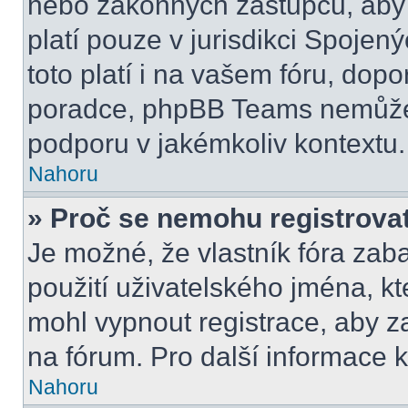
nebo zákonných zástupců, aby t
platí pouze v jurisdikci Spojenýc
toto platí i na vašem fóru, do
poradce, phpBB Teams nemůže
podporu v jakémkoliv kontextu.
Nahoru
» Proč se nemohu registrova
Je možné, že vlastník fóra zab
použití uživatelského jména, kter
mohl vypnout registrace, aby z
na fórum. Pro další informace k
Nahoru