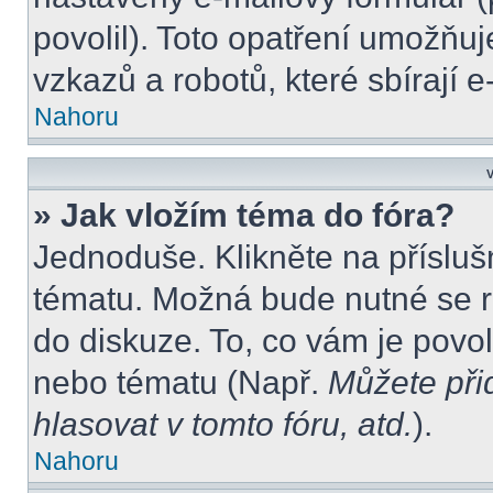
povolil). Toto opatření umožňu
vzkazů a robotů, které sbírají 
Nahoru
V
» Jak vložím téma do fóra?
Jednoduše. Klikněte na přísluš
tématu. Možná bude nutné se re
do diskuze. To, co vám je povo
nebo tématu (Např.
Můžete při
hlasovat v tomto fóru, atd.
).
Nahoru