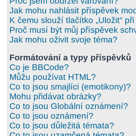
Proč jsem obdržel varování?
Jak mohu nahlásit příspěvek mo
K čemu slouží tlačítko „Uložit“ př
Proč musí být můj příspěvek sch
Jak mohu oživit svoje téma?
Formátování a typy příspěvků
Co je BBCode?
Můžu používat HTML?
Co to jsou smajlíci (emotikony)?
Mohu přidávat obrázky?
Co to jsou Globální oznámení?
Co to jsou oznámení?
Co to jsou důležitá témata?
Co to jsou uzamčená témata?