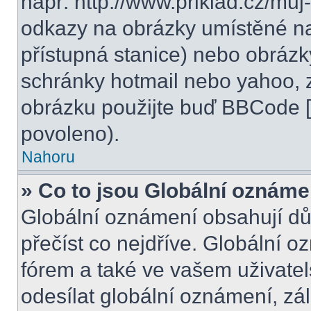
např. http://www.priklad.cz/mu
odkazy na obrázky umístěné na
přístupná stanice) nebo obrázk
schránky hotmail nebo yahoo, 
obrázku použijte buď BBCode [i
povoleno).
Nahoru
» Co to jsou Globální oznáme
Globální oznámení obsahují důle
přečíst co nejdříve. Globální 
fórem a také ve vašem uživatel
odesílat globální oznámení, zá