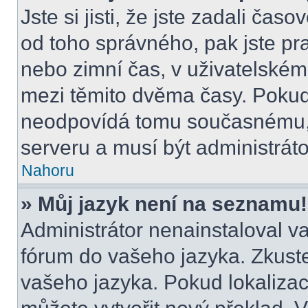
Jste si jisti, že jste zadali čas
od toho správného, pak jste pr
nebo zimní čas, v uživatelské
mezi těmito dvěma časy. Poku
neodpovídá tomu současnému, 
serveru a musí být administrát
Nahoru
» Můj jazyk není na seznamu!
Administrátor nenainstaloval va
fórum do vašeho jazyka. Zkuste
vašeho jazyka. Pokud lokalizac