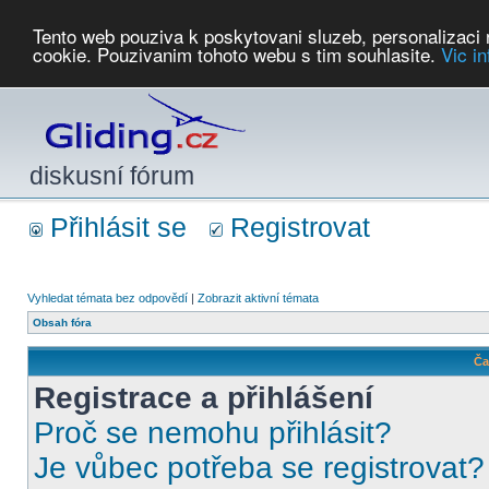
Tento web pouziva k poskytovani sluzeb, personalizaci
cookie. Pouzivanim tohoto webu s tim souhlasite.
Vic i
Počasí
Soutěže
2026:
AZ Cup
Podbrdsky pohar
JPJ
WGC
PMCR
FL
PreWWGC
Saf
diskusní fórum
Přihlásit se
Registrovat
Vyhledat témata bez odpovědí
|
Zobrazit aktivní témata
Obsah fóra
Ča
Registrace a přihlášení
Proč se nemohu přihlásit?
Je vůbec potřeba se registrovat?