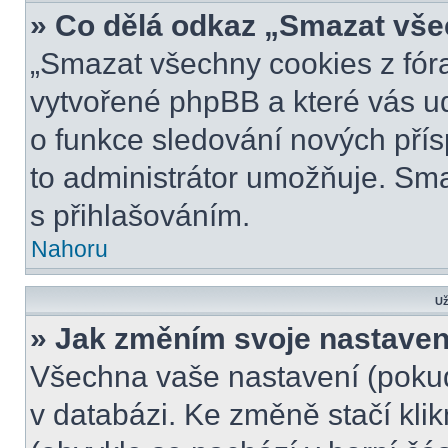
» Co dělá odkaz „Smazat vše
„Smazat všechny cookies z fóra
vytvořené phpBB a které vás udr
o funkce sledování nových pří
to administrátor umožňuje. Sm
s přihlašováním.
Nahoru
Už
» Jak změním svoje nastaven
Všechna vaše nastavení (pokud 
v databázi. Ke změně stačí kli