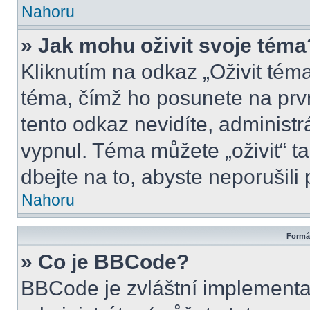
Nahoru
» Jak mohu oživit svoje téma
Kliknutím na odkaz „Oživit téma
téma, čímž ho posunete na prv
tento odkaz nevidíte, administ
vypnul. Téma můžete „oživit“ t
dbejte na to, abyste neporušili 
Nahoru
Formát
» Co je BBCode?
BBCode je zvláštní implementa