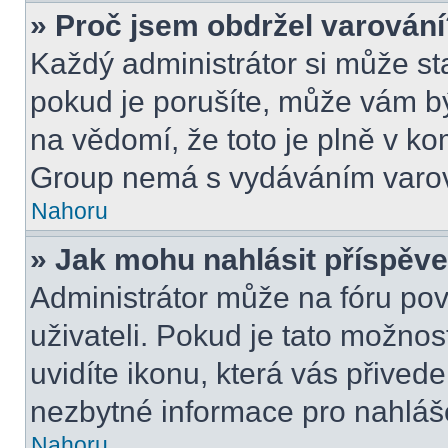
» Proč jsem obdržel varován
Každý administrátor si může sta
pokud je porušíte, může vám bý
na vědomí, že toto je plně v k
Group nemá s vydáváním varov
Nahoru
» Jak mohu nahlásit příspě
Administrátor může na fóru pov
uživateli. Pokud je tato možno
uvidíte ikonu, která vás přived
nezbytné informace pro nahláš
Nahoru