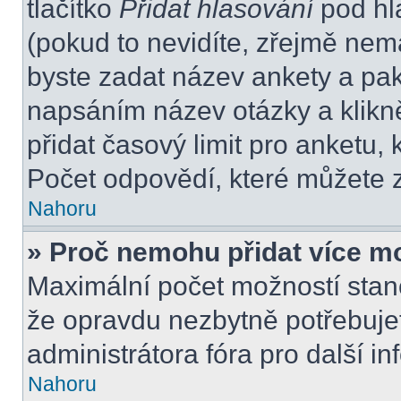
tlačítko
Přidat hlasování
pod hl
(pokud to nevidíte, zřejmě nem
byste zadat název ankety a pa
napsáním název otázky a klikn
přidat časový limit pro anket
Počet odpovědí, které můžete z
Nahoru
» Proč nemohu přidat více m
Maximální počet možností stano
že opravdu nezbytně potřebujet
administrátora fóra pro další i
Nahoru