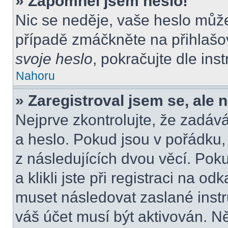
» Zapomněl jsem heslo!
Nic se neděje, vaše heslo můž
případě zmáčkněte na přihlašov
svoje heslo
, pokračujte dle ins
Nahoru
» Zaregistroval jsem se, ale 
Nejprve zkontrolujte, že zadáv
a heslo. Pokud jsou v pořádku
z následujících dvou věcí. P
a klikli jste při registraci na od
muset následovat zaslané instr
váš účet musí být aktivován. N