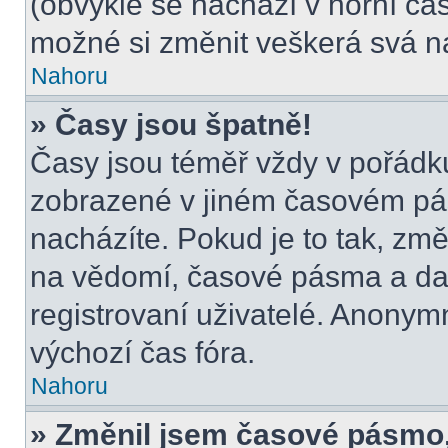
(obvykle se nachází v horní čás
možné si změnit veškerá svá n
Nahoru
» Časy jsou špatně!
Časy jsou téměř vždy v pořádku
zobrazené v jiném časovém pá
nacházíte. Pokud je to tak, změ
na vědomí, časové pásma a dal
registrovaní uživatelé. Anony
výchozí čas fóra.
Nahoru
» Změnil jsem časové pásmo, a