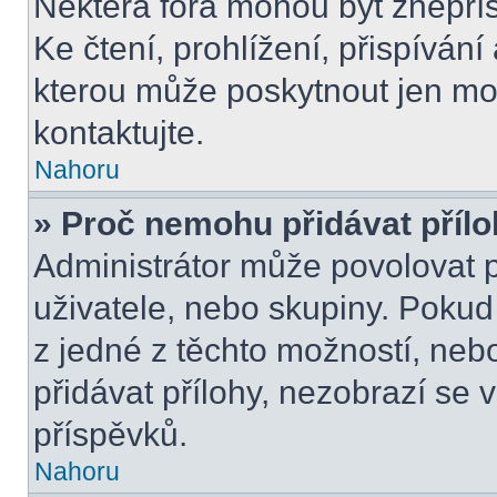
Některá fóra mohou být znepří
Ke čtení, prohlížení, přispívání 
kterou může poskytnout jen mod
kontaktujte.
Nahoru
» Proč nemohu přidávat příl
Administrátor může povolovat př
uživatele, nebo skupiny. Poku
z jedné z těchto možností, neb
přidávat přílohy, nezobrazí se 
příspěvků.
Nahoru