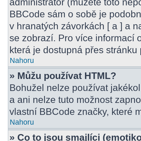
administrátor (můžete toto nepo
BBCode sám o sobě je podobný
v hranatých závorkách [ a ] a na
se zobrazí. Pro více informací
která je dostupná přes stránku 
Nahoru
» Můžu používat HTML?
Bohužel nelze používat jakéko
a ani nelze tuto možnost zapno
vlastní BBCode značky, které
Nahoru
» Co to jsou smajlíci (emotik