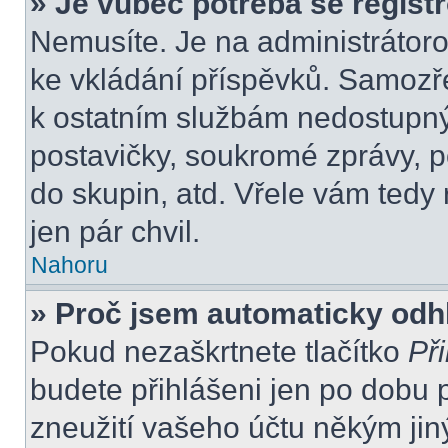
» Je vůbec potřeba se regist
Nemusíte. Je na administrátorovi
ke vkládání příspěvků. Samozře
k ostatním službám nedostupn
postavičky, soukromé zprávy, po
do skupin, atd. Vřele vám tedy
jen pár chvil.
Nahoru
» Proč jsem automaticky odh
Pokud nezaškrtnete tlačítko
Při
budete přihlášeni jen po dobu 
zneužití vašeho účtu někým jiný