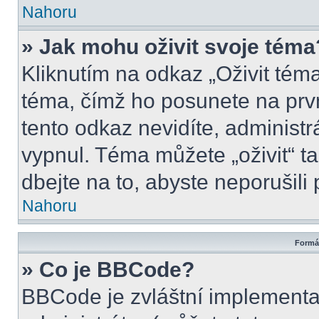
Nahoru
» Jak mohu oživit svoje téma
Kliknutím na odkaz „Oživit téma
téma, čímž ho posunete na prv
tento odkaz nevidíte, administ
vypnul. Téma můžete „oživit“ t
dbejte na to, abyste neporušili 
Nahoru
Formát
» Co je BBCode?
BBCode je zvláštní implementa