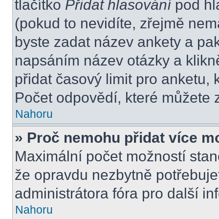
tlačítko
Přidat hlasování
pod hl
(pokud to nevidíte, zřejmě nem
byste zadat název ankety a pa
napsáním název otázky a klikn
přidat časový limit pro anket
Počet odpovědí, které můžete z
Nahoru
» Proč nemohu přidat více m
Maximální počet možností stano
že opravdu nezbytně potřebujet
administrátora fóra pro další i
Nahoru