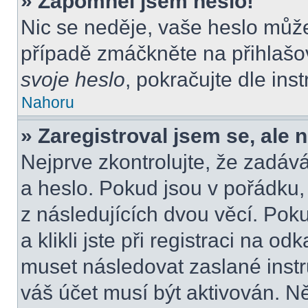
» Zapomněl jsem heslo!
Nic se neděje, vaše heslo můž
případě zmáčkněte na přihlašov
svoje heslo
, pokračujte dle ins
Nahoru
» Zaregistroval jsem se, ale 
Nejprve zkontrolujte, že zadáv
a heslo. Pokud jsou v pořádku
z následujících dvou věcí. P
a klikli jste při registraci na od
muset následovat zaslané instr
váš účet musí být aktivován. N