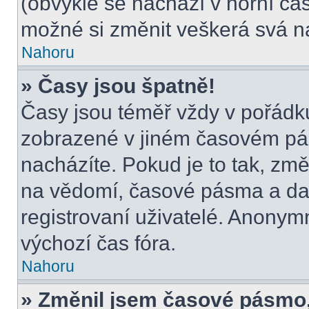
(obvykle se nachází v horní čás
možné si změnit veškerá svá n
Nahoru
» Časy jsou špatně!
Časy jsou téměř vždy v pořádku
zobrazené v jiném časovém pá
nacházíte. Pokud je to tak, změ
na vědomí, časové pásma a dal
registrovaní uživatelé. Anony
výchozí čas fóra.
Nahoru
» Změnil jsem časové pásmo, a