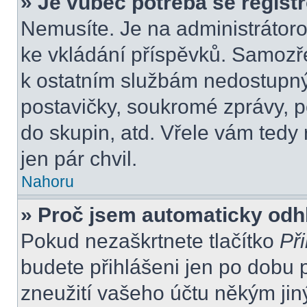
» Je vůbec potřeba se regist
Nemusíte. Je na administrátorovi
ke vkládání příspěvků. Samozře
k ostatním službám nedostupn
postavičky, soukromé zprávy, po
do skupin, atd. Vřele vám tedy
jen pár chvil.
Nahoru
» Proč jsem automaticky odh
Pokud nezaškrtnete tlačítko
Při
budete přihlášeni jen po dobu 
zneužití vašeho účtu někým jiný