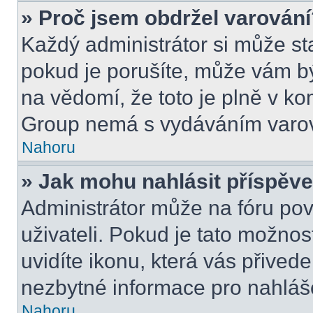
» Proč jsem obdržel varován
Každý administrátor si může sta
pokud je porušíte, může vám bý
na vědomí, že toto je plně v k
Group nemá s vydáváním varov
Nahoru
» Jak mohu nahlásit příspě
Administrátor může na fóru pov
uživateli. Pokud je tato možno
uvidíte ikonu, která vás přived
nezbytné informace pro nahláš
Nahoru