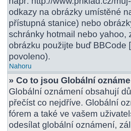
např. http://www.priklad.cz/mu
odkazy na obrázky umístěné na
přístupná stanice) nebo obrázk
schránky hotmail nebo yahoo, 
obrázku použijte buď BBCode [i
povoleno).
Nahoru
» Co to jsou Globální oznáme
Globální oznámení obsahují důle
přečíst co nejdříve. Globální 
fórem a také ve vašem uživatel
odesílat globální oznámení, zá