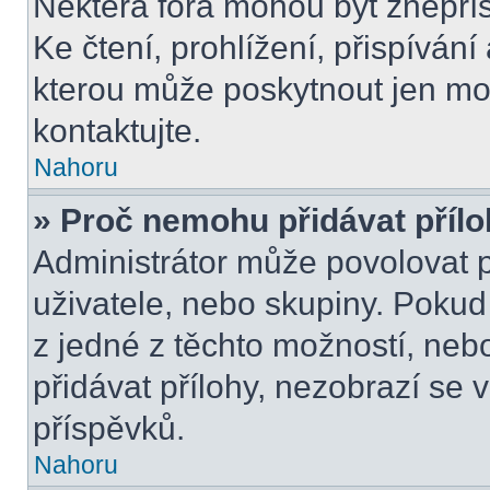
Některá fóra mohou být znepří
Ke čtení, prohlížení, přispívání 
kterou může poskytnout jen mod
kontaktujte.
Nahoru
» Proč nemohu přidávat příl
Administrátor může povolovat př
uživatele, nebo skupiny. Poku
z jedné z těchto možností, neb
přidávat přílohy, nezobrazí se 
příspěvků.
Nahoru