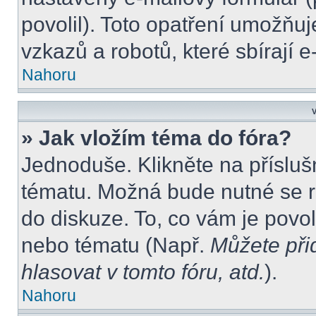
povolil). Toto opatření umožňu
vzkazů a robotů, které sbírají 
Nahoru
V
» Jak vložím téma do fóra?
Jednoduše. Klikněte na přísluš
tématu. Možná bude nutné se re
do diskuze. To, co vám je povo
nebo tématu (Např.
Můžete při
hlasovat v tomto fóru, atd.
).
Nahoru