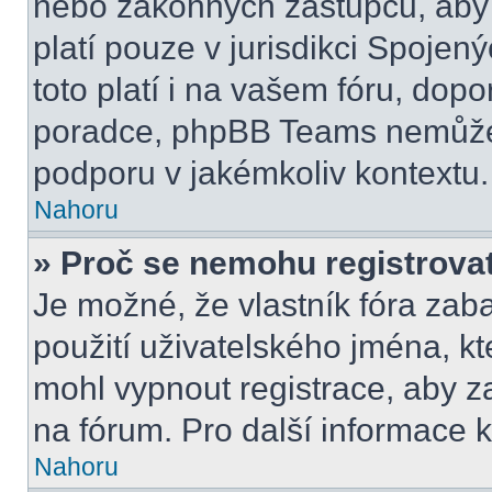
nebo zákonných zástupců, aby t
platí pouze v jurisdikci Spojenýc
toto platí i na vašem fóru, do
poradce, phpBB Teams nemůže
podporu v jakémkoliv kontextu.
Nahoru
» Proč se nemohu registrova
Je možné, že vlastník fóra zab
použití uživatelského jména, kter
mohl vypnout registrace, aby z
na fórum. Pro další informace k
Nahoru