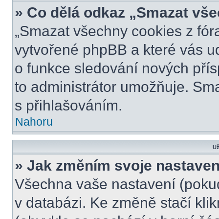
» Co dělá odkaz „Smazat vše
„Smazat všechny cookies z fóra
vytvořené phpBB a které vás udr
o funkce sledování nových pří
to administrátor umožňuje. Sm
s přihlašováním.
Nahoru
Už
» Jak změním svoje nastaven
Všechna vaše nastavení (pokud 
v databázi. Ke změně stačí kli