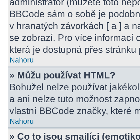
administrátor (můžete toto nepo
BBCode sám o sobě je podobný
v hranatých závorkách [ a ] a na
se zobrazí. Pro více informací
která je dostupná přes stránku 
Nahoru
» Můžu používat HTML?
Bohužel nelze používat jakéko
a ani nelze tuto možnost zapno
vlastní BBCode značky, které
Nahoru
» Co to jsou smajlíci (emotik