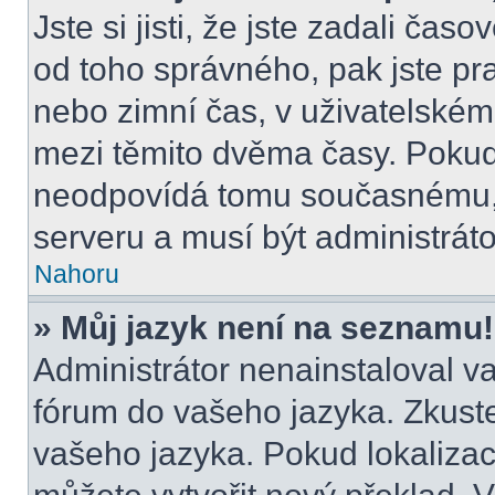
Jste si jisti, že jste zadali čas
od toho správného, pak jste pr
nebo zimní čas, v uživatelské
mezi těmito dvěma časy. Poku
neodpovídá tomu současnému, 
serveru a musí být administrát
Nahoru
» Můj jazyk není na seznamu!
Administrátor nenainstaloval va
fórum do vašeho jazyka. Zkuste
vašeho jazyka. Pokud lokalizac