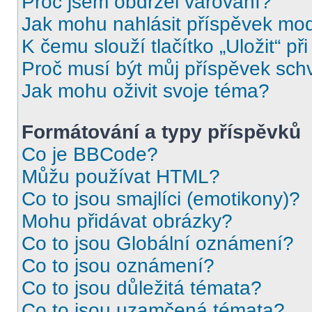
Proč jsem obdržel varování?
Jak mohu nahlásit příspěvek mo
K čemu slouží tlačítko „Uložit“ př
Proč musí být můj příspěvek sch
Jak mohu oživit svoje téma?
Formátování a typy příspěvků
Co je BBCode?
Můžu používat HTML?
Co to jsou smajlíci (emotikony)?
Mohu přidávat obrázky?
Co to jsou Globální oznámení?
Co to jsou oznámení?
Co to jsou důležitá témata?
Co to jsou uzamčená témata?