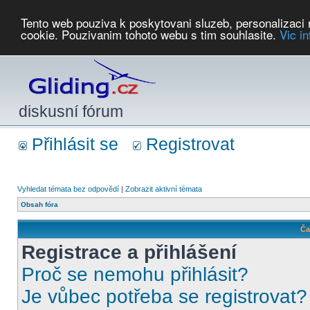
Tento web pouziva k poskytovani sluzeb, personalizaci
cookie. Pouzivanim tohoto webu s tim souhlasite.
Vic i
Počasí
Soutěže
2026:
AZ Cup
Podbrdsky pohar
JPJ
WGC
PMCR
FL
PreWWGC
Saf
diskusní fórum
Přihlásit se
Registrovat
Vyhledat témata bez odpovědí
|
Zobrazit aktivní témata
Obsah fóra
Ča
Registrace a přihlášení
Proč se nemohu přihlásit?
Je vůbec potřeba se registrovat?