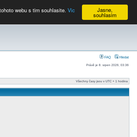
Jasne,
tohoto webu s tim souhlasite.
Vic
souhlasim
Kalendář
FAQ
Hledat
Právě je 8. srpen 2026, 03:36
Všechny časy jsou v UTC + 1 hodina