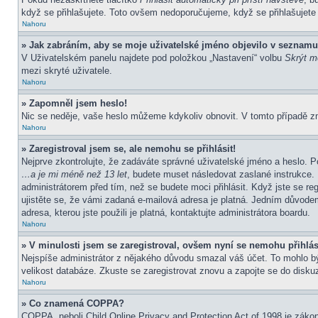
když se přihlašujete. Toto ovšem nedoporučujeme, když se přihlašujete z
Nahoru
» Jak zabráním, aby se moje uživatelské jméno objevilo v seznamu
V Uživatelském panelu najdete pod položkou „Nastavení“ volbu
Skrýt mo
mezi skryté uživatele.
Nahoru
» Zapomněl jsem heslo!
Nic se neděje, vaše heslo můžeme kdykoliv obnovit. V tomto případě z
Nahoru
» Zaregistroval jsem se, ale nemohu se přihlásit!
Nejprve zkontrolujte, že zadáváte správné uživatelské jméno a heslo. P
…a je mi méně než 13 let
, budete muset následovat zaslané instrukce. 
administrátorem před tím, než se budete moci přihlásit. Když jste se re
ujistěte se, že vámi zadaná e-mailová adresa je platná. Jedním důvod
adresa, kterou jste použili je platná, kontaktujte administrátora boardu.
Nahoru
» V minulosti jsem se zaregistroval, ovšem nyní se nemohu přihlás
Nejspíše administrátor z nějakého důvodu smazal váš účet. To mohlo být 
velikost databáze. Zkuste se zaregistrovat znovu a zapojte se do diskuz
Nahoru
» Co znamená COPPA?
COPPA, neboli Child Online Privacy and Protection Act of 1998 je zákon