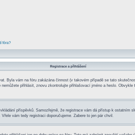
í fóra?
Registrace a přihlášení
rovat. Byla vám na fóru zakázána činnost (v takovém případě se tato skutečnos
 se nemůžete přihlásit, znovu zkontrolujte přihlašovací jméno a heslo. Obvykl
t ke vkládání příspěvků. Samozřejmě, že registrace vám dá přístup k ostatní
 Vřele vám tedy registraci doporučujeme. Zabere to jen pár chvil.
udete přihlášeni jen po dobu práce na fóru. Toto má zabránit zneužití vašeho ú