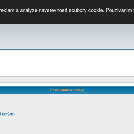
 reklam a analyze navstevnosti soubory cookie. Pouzivanim 
ari
PMCRj
TCup
EGC
DGC
PPV
RP
JWGC
RP
HOP
GGP
CPS On-line
archiv »
SK
Často kladené otázky
lášených?