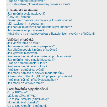
Proč se nemohu registrovat?
Co dělá odkaz „Smazat všechny cookies z fóra“?
Uživatelská nastavení
Jak změním svoje nastavení?
Časy jsou špatně!
Změnil jsem časové pásmo, ale je to stále špatně!
Můj jazyk není na seznamu!
Jak zobrazím obrázek pod uživatelským jménem?
Jak změním svoje zařazení?
Když kliknu na e-mailový odkaz uživatele, jsem vyzván k přihlášení!
Vkládání příspěvků
Jak vložím téma do fóra?
Jak změním nebo smažu příspěvek?
Jak přidám podpis k mému příspěvku?
Jak vytvořím hlasování?
Proč nemohu přidat více možností pro hlasování?
Jak změním nebo smažu hlasování?
Proč se nemohu dostat k fóru?
Proč nemohu přidávat přílohy?
Proč jsem obdržel varování?
Jak mohu nahlásit příspěvek moderátorům?
K čemu slouží tlačítko „Uložit“ při psaní příspěvků?
Proč musí být můj příspěvek schválen?
Jak mohu oživit svoje téma?
Formátování a typy příspěvků
Co je BBCode?
Můžu používat HTML?
Co to jsou smajlíci (emotikony)?
Mohu přidávat obrázky?
Co to jsou Globální oznámení?