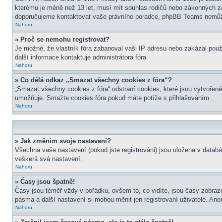
kterému je méně než 13 let, musí mít souhlas rodičů nebo zákonných zástu
doporučujeme kontaktovat vaše právního poradce, phpBB Teams nemůže
Nahoru
» Proč se nemohu registrovat?
Je možné, že vlastník fóra zabanoval vaši IP adresu nebo zakázal použit
další informace kontaktuje administrátora fóra.
Nahoru
» Co dělá odkaz „Smazat všechny cookies z fóra“?
„Smazat všechny cookies z fóra“ odstraní cookies, které jsou vytvořené
umožňuje. Smažte cookies fóra pokud máte potíže s přihlašováním.
Nahoru
» Jak změním svoje nastavení?
Všechna vaše nastavení (pokud jste registrováni) jsou uložena v datab
veškerá svá nastavení.
Nahoru
» Časy jsou špatně!
Časy jsou téměř vždy v pořádku, ovšem to, co vidíte, jsou časy zobra
pásma a další nastavení si mohou měnit jen registrovaní uživatelé. A
Nahoru