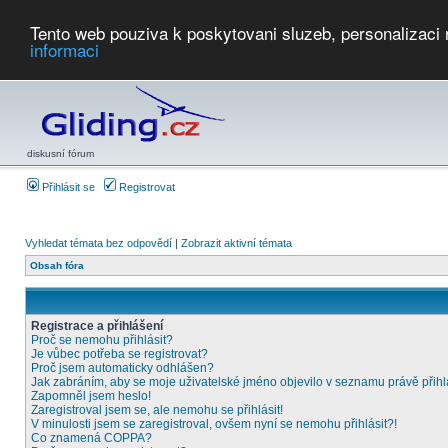
Tento web pouziva k poskytovani sluzeb, personalizaci
informaci
Počasí
Soutěže
2026:
AZ Cup
Podbrdsky pohar
JPJ
WGC
PMCR
FL
PreWWGC
Saf
diskusní fórum
Přihlásit se
Registrovat
Vyhledat témata bez odpovědí
|
Zobrazit aktivní témata
Obsah fóra
Registrace a přihlášení
Proč se nemohu přihlásit?
Je vůbec potřeba se registrovat?
Proč jsem automaticky odhlášen?
Jak zabráním, aby se moje uživatelské jméno objevilo v seznamu právě přih
Zapomněl jsem heslo!
Zaregistroval jsem se, ale nemohu se přihlásit!
V minulosti jsem se zaregistroval, ovšem nyní se nemohu přihlásit?!
Co znamená COPPA?