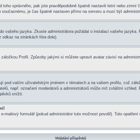
í od toho správného, pak jste pravděpodobně špatně nastavili letní nebo zimn
současnému, je čas špatně nastaven přímo na serveru a musí být administr
um do vašeho jazyka. Zkuste administrátora požádat o instalaci vašeho jazyka
 odkaz na stránkách fóra dole).
záložkou Profil. Způsoby jakými si můžete upravit avatar závisí na administ
jí pod vaším uživatelským jménem v tématech a na vašem profilu, což zálež
ivatelů, např. označení moderátorů a administrátorů může mít zvláštní vzhled
pěvků snížit.
ní!
 e-mailový formulář (pokud administrátor tuto možnost povolil). Toto opatře
Vkládání příspěvků