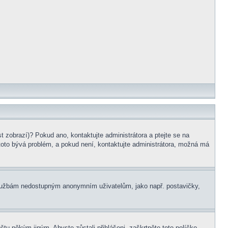
t zobrazí)? Pokud ano, kontaktujte administrátora a ptejte se na
e toto bývá problém, a pokud není, kontaktujte administrátora, možná má
m službám nedostupným anonymním uživatelům, jako např. postavičky,
čtu někým jiným. Abyste zůstali přihlášeni, zaškrtněte toto políčko,