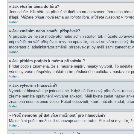
» Jak vložím téma do fóra?
Jednoduše. Klikněte na příslušné tlačítko na obrazovce fóra nebo témat
(Např.
Můžete přidat nová téma do tohoto fóra, Můžete hlasovat v tomto 
Nahoru
» Jak změním nebo smažu příspěvek?
V případě, že nejste moderátor nebo administrátor, tak můžete upravov
odpověděl na váš příspěvek a vy ho upravíte, objeví se vám malinký dod
moderátor či administrátor změnili příspěvek (ti by měli sami zanechat
Nahoru
» Jak přidám podpis k mému příspěvku?
Přidat podpis znamená, že si musíte nejdřív nějaký vytvořit. To uděláte
všechny vaše příspěvky zaškrtnutím příslušného políčka v nastavení pr
Nahoru
» Jak vytvořím hlasování?
Vytvoření hlasování je jednoduché. Když přidáte nový příspěvek (nebo u
zřejmě nemáte oprávnění vytvářet ankety). Měli byste zadat název ank
znamená neomezenou volbu. Počet odpovědí, které můžete zadat, určuj
Nahoru
» Proč nemohu přidat více možností pro hlasování?
Maximální počet možností stanovuje administrátor. Pokud si myslíte, že
Nahoru