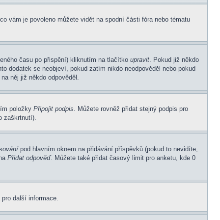
 co vám je povoleno můžete vidět na spodní části fóra nebo tématu
eného času po přispění) kliknutím na tlačítko
upravit
. Pokud již někdo
Tento dodatek se neobjeví, pokud zatím nikdo neodpověděl nebo pokud
 na něj již někdo odpověděl.
ním položky
Připojit podpis
. Můžete rovněž přidat stejný podpis pro
 zaškrtnutí).
asování
pod hlavním oknem na přidávání příspěvků (pokud to nevidíte,
 na
Přidat odpověď
. Můžete také přidat časový limit pro anketu, kde 0
 pro další informace.