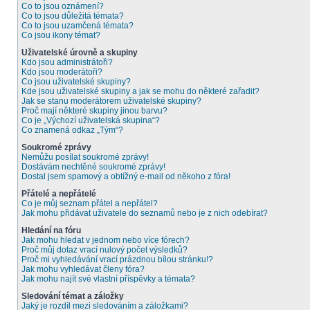
Co to jsou oznámení?
Co to jsou důležitá témata?
Co to jsou uzamčená témata?
Co jsou ikony témat?
Uživatelské úrovně a skupiny
Kdo jsou administrátoři?
Kdo jsou moderátoři?
Co jsou uživatelské skupiny?
Kde jsou uživatelské skupiny a jak se mohu do některé zařadit?
Jak se stanu moderátorem uživatelské skupiny?
Proč mají některé skupiny jinou barvu?
Co je „Výchozí uživatelská skupina“?
Co znamená odkaz „Tým“?
Soukromé zprávy
Nemůžu posílat soukromé zprávy!
Dostávám nechtěné soukromé zprávy!
Dostal jsem spamový a obtížný e-mail od někoho z fóra!
Přátelé a nepřátelé
Co je můj seznam přátel a nepřátel?
Jak mohu přidávat uživatele do seznamů nebo je z nich odebírat?
Hledání na fóru
Jak mohu hledat v jednom nebo více fórech?
Proč můj dotaz vrací nulový počet výsledků?
Proč mi vyhledávání vrací prázdnou bílou stránku!?
Jak mohu vyhledávat členy fóra?
Jak mohu najít své vlastní příspěvky a témata?
Sledování témat a záložky
Jaký je rozdíl mezi sledováním a záložkami?