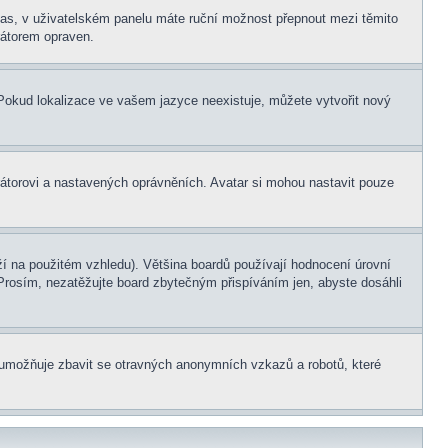
í čas, v uživatelském panelu máte ruční možnost přepnout mezi těmito
átorem opraven.
. Pokud lokalizace ve vašem jazyce neexistuje, můžete vytvořit nový
rátorovi a nastavených oprávněních. Avatar si mohou nastavit pouze
í na použitém vzhledu). Většina boardů používají hodnocení úrovní
. Prosím, nezatěžujte board zbytečným přispíváním jen, abyste dosáhli
ní umožňuje zbavit se otravných anonymních vzkazů a robotů, které