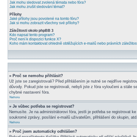
Jak mohu sledovat zvolená témata nebo fóra?
Jak mohu zrušit sledování témat?
Přílohy
Jaké přílohy jsou povolené na tomto fóru?
Jak si mohu zobrazit všechny své přílohy?
Záležitosti okolo phpBB 3
Kdo napsal tento program?
Proč není k dispozici funkce X?
Koho mám kontaktovat ohledně obtěžujících e-mailů nebo právních záležitost
» Proč se nemohu přihlásit?
Už jste se zaregistrovali? Před přihlášením je nutné se nejdříve regist
důvody. Pokud jste se registrovali, nebyli jste z fóra vyloučeni a stále
chybné nastavení fóra.
Nahoru
» Je vůbec potřeba se registrovat?
Nemusíte. Je na administrátorovi fóra, jestli je potřeba se registrova
soukromé zprávy, posílání e-mailů uživatelům, přihlášení do skupin, atd.
Nahoru
» Proč jsem automaticky odhlášen?
Pokud nezaškrtnete tlačítko
Přihlásit automaticky při příští návštěvě
, b