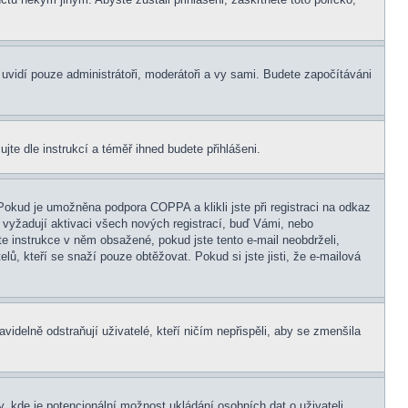
s uvidí pouze administrátoři, moderátoři a vy sami. Budete započítáváni
ujte dle instrukcí a téměř ihned budete přihlášeni.
Pokud je umožněna podpora COPPA a klikli jste při registraci na odkaz
 vyžadují aktivaci všech nových registrací, buď Vámi, nebo
jte instrukce v něm obsažené, pokud jste tento e-mail neobdrželi,
elů, kteří se snaží pouze obtěžovat. Pokud si jste jisti, že e-mailová
idelně odstraňují uživatelé, kteří ničím nepřispěli, aby se zmenšila
, kde je potencionální možnost ukládání osobních dat o uživateli,