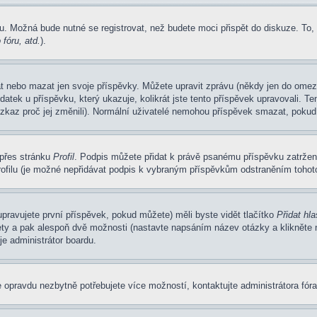
u. Možná bude nutné se registrovat, než budete moci přispět do diskuze. To,
fóru, atd.
).
at nebo mazat jen svoje příspěvky. Můžete upravit zprávu (někdy jen do omez
atek u příspěvku, který ukazuje, kolikrát jste tento příspěvek upravovali. 
 vzkaz proč jej změnili). Normální uživatelé nemohou příspěvek smazat, pokud
 přes stránku
Profil
. Podpis můžete přidat k právě psanému příspěvku zatrže
ofilu (je možné nepřidávat podpis k vybraným příspěvkům odstraněním tohoto
pravujete první příspěvek, pokud můžete) měli byste vidět tlačítko
Přidat hl
ety a pak alespoň dvě možnosti (nastavte napsáním název otázky a klikněte
e administrátor boardu.
 opravdu nezbytně potřebujete více možností, kontaktujte administrátora fóra