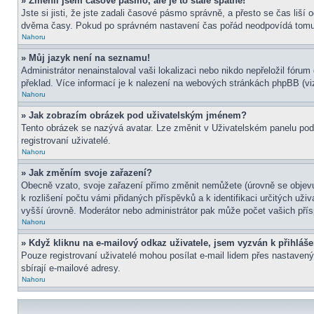
» Změnil jsem časové pásmo, ale je to stále špatně!
Jste si jisti, že jste zadali časové pásmo správně, a přesto se čas liš
dvěma časy. Pokud po správném nastavení čas pořád neodpovídá tomu 
Nahoru
» Můj jazyk není na seznamu!
Administrátor nenainstaloval vaši lokalizaci nebo nikdo nepřeložil fór
překlad. Více informací je k nalezení na webových stránkách phpBB (viz
Nahoru
» Jak zobrazím obrázek pod uživatelským jménem?
Tento obrázek se nazývá avatar. Lze změnit v Uživatelském panelu pod 
registrovaní uživatelé.
Nahoru
» Jak změním svoje zařazení?
Obecně vzato, svoje zařazení přímo změnit nemůžete (úrovně se objevu
k rozlišení počtu vámi přidaných příspěvků a k identifikaci určitých už
vyšší úrovně. Moderátor nebo administrátor pak může počet vašich přís
Nahoru
» Když kliknu na e-mailový odkaz uživatele, jsem vyzván k přihláše
Pouze registrovaní uživatelé mohou posílat e-mail lidem přes nastavený
sbírají e-mailové adresy.
Nahoru