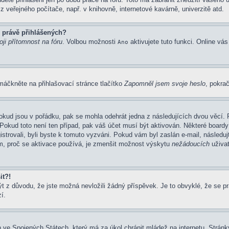
 veřejného počítače, např. v knihovně, internetové kavárně, univerzitě atd.
 právě přihlášených?
ji přítomnost na fóru
. Volbou možnosti
aktivujete tuto funkci. Online vá
Ano
máčkněte na přihlašovací stránce tlačítko
Zapomněl jsem svoje heslo
, pokrač
okud jsou v pořádku, pak se mohla odehrát jedna z následujících dvou věcí. 
Pokud toto není ten případ, pak váš účet musí být aktivován. Některé boardy
gistrovali, byli byste k tomuto vyzváni. Pokud vám byl zaslán e-mail, následu
em, proč se aktivace používá, je zmenšit možnost výskytu
nežádoucích
uživat
it?!
z důvodu, že jste možná nevložili žádný příspěvek. Je to obvyklé, že se prav
í.
 ve Spojených Státech, který má za úkol chránit mládež na internetu. Stránky