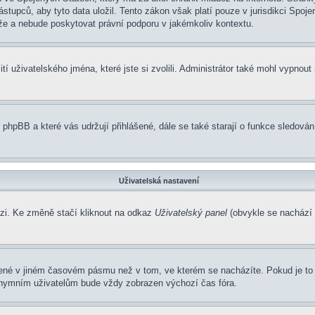
pců, aby tyto data uložil. Tento zákon však platí pouze v jurisdikci Spojených
 a nebude poskytovat právní podporu v jakémkoliv kontextu.
í uživatelského jména, které jste si zvolili. Administrátor také mohl vypnout
 phpBB a které vás udržují přihlášené, dále se také starají o funkce sledová
Uživatelská nastavení
ázi. Ke změně stačí kliknout na odkaz
Uživatelský panel
(obvykle se nachází 
zené v jiném časovém pásmu než v tom, ve kterém se nacházíte. Pokud je to 
nonymním uživatelům bude vždy zobrazen výchozí čas fóra.