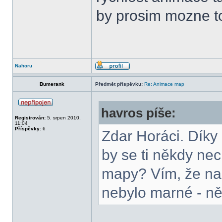
by prosim mozne to
Nahoru
Bumerank
Předmět příspěvku:
Re: Animace map
havros píše:
Registrován:
5. srpen 2010,
11:04
Příspěvky:
6
Zdar Horáci. Díky
by se ti někdy ne
mapy? Vím, že na
nebylo marné - ně