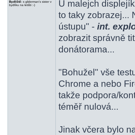
U malejch displejík
Bydliště:
s gliderman's sister v
bydlíku na letišti :-)
to taky zobrazej...
ústupu" -
int. expl
zobrazit správně ti
donátorama...
"Bohužel" vše test
Chrome a nebo Fi
takže podpora/kont
téměř nulová...
Jinak včera bylo 