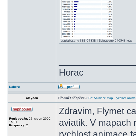
statistika.png [ 83.94 KiB | Zobrazeno 940548 krát ]
______________
Horac
Nahoru
aleycon
Předmět příspěvku:
Re: Animace map - rychlost anim
Zdravim, Flymet ca
Registrován:
27. srpen 2009,
aviatik. V mapach 
15:01
Příspěvky:
2
rychlost animace t