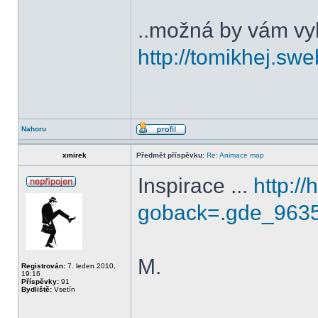
..možná by vám vy
http://tomikhej.swe
Nahoru
xmirek
Předmět příspěvku:
Re: Animace map
Inspirace ...
http://
goback=.gde_963
M.
Registrován:
7. leden 2010,
19:16
Příspěvky:
91
Bydliště:
Vsetín