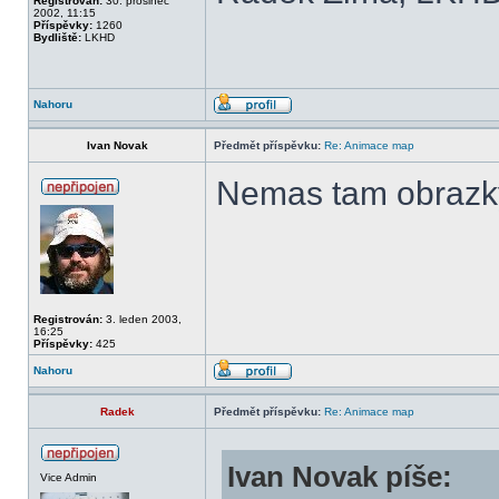
Registrován:
30. prosinec
2002, 11:15
Příspěvky:
1260
Bydliště:
LKHD
Nahoru
Ivan Novak
Předmět příspěvku:
Re: Animace map
Nemas tam obrazky
Registrován:
3. leden 2003,
16:25
Příspěvky:
425
Nahoru
Radek
Předmět příspěvku:
Re: Animace map
Ivan Novak píše:
Vice Admin