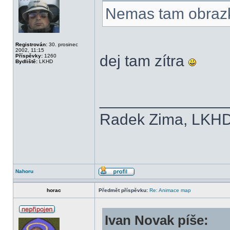
Nemas tam obrazk
Registrován:
30. prosinec
2002, 11:15
dej tam zítra
Příspěvky:
1260
Bydliště:
LKHD
______________
Radek Zima, LKH
Nahoru
horac
Předmět příspěvku:
Re: Animace map
Ivan Novak píše: