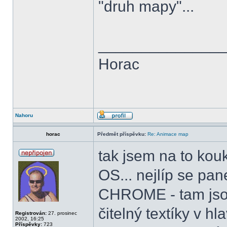
"druh mapy"...
______________
Horac
Nahoru
horac
Předmět příspěvku:
Re: Animace map
tak jsem na to kou
OS... nejlíp se pa
CHROME - tam jsou
čitelný textíky v h
Registrován:
27. prosinec
2002, 16:25
Příspěvky:
723