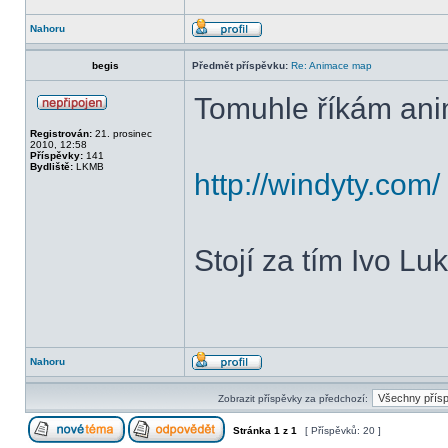
Nahoru
begis
Předmět příspěvku:
Re: Animace map
Tomuhle říkám an
Registrován:
21. prosinec
2010, 12:58
Příspěvky:
141
Bydliště:
LKMB
http://windyty.com/
Stojí za tím Ivo Luk
Nahoru
Zobrazit příspěvky za předchozí:
Stránka
1
z
1
[ Příspěvků: 20 ]