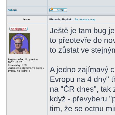
Nahoru
horac
Předmět příspěvku:
Re: Animace map
Ještě je tam bug j
to přeotevře do no
to zůstat ve stejný
Registrován:
27. prosinec
2002, 16:25
Příspěvky:
723
A jedno zajímavý c
Bydliště:
s gliderman's sister v
bydlíku na letišti :-)
Evropu na 4 dny" tř
na "ČR dnes", tak 
když - převyberu "p
tim, že se octnu 