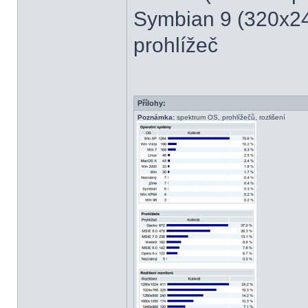
Symbian 9 (320x240
prohlížeč
Přílohy:
Poznámka:
spektrum OS, prohlížečů, rozlišení