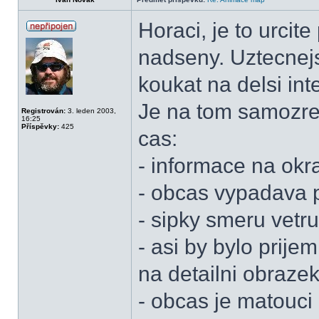
Horaci, je to urcite
nadseny. Uztecnejs
koukat na delsi int
Je na tom samozre
Registrován:
3. leden 2003,
16:25
Příspěvky:
425
cas:
- informace na okr
- obcas vypadava 
- sipky smeru vetru
- asi by bylo prij
na detailni obraze
- obcas je matouci