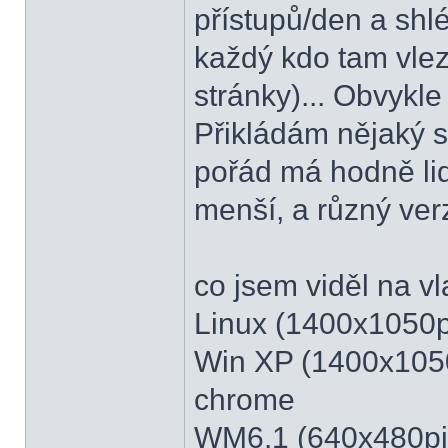
přístupů/den a shl
každý kdo tam vlez
stránky)... Obvykle
Přikládám nějaký s
pořád má hodně li
menší, a různý ver
co jsem viděl na vla
Linux (1400x1050pix
Win XP (1400x1050pi
chrome
WM6.1 (640x480pix