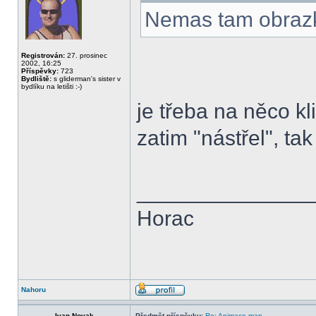
Nemas tam obrazk
Registrován:
27. prosinec
2002, 16:25
Příspěvky:
723
Bydliště:
s gliderman's sister v
bydlíku na letišti :-)
je třeba na něco kli
zatim "nástřel", tak
______________
Horac
Nahoru
Ivan Novak
Předmět příspěvku:
Re: Animace map