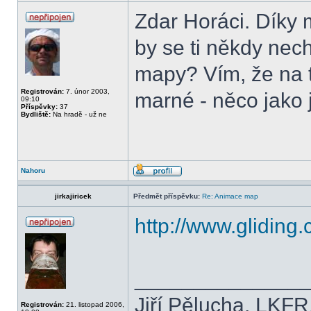
Zdar Horáci. Díky 
by se ti někdy nec
mapy? Vím, že na 
Registrován:
7. únor 2003,
marné - něco jako 
09:10
Příspěvky:
37
Bydliště:
Na hradě - už ne
Nahoru
jirkajiricek
Předmět příspěvku:
Re: Animace map
http://www.gliding
______________
Jiří Pělucha, LKFR
Registrován:
21. listopad 2006,