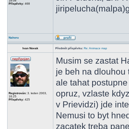
18:08
Příspěvky:
468
jiripelucha(malpa
Nahoru
Ivan Novak
Předmět příspěvku:
Re: Animace map
Musim se zastat H
je beh na dlouhou
ale tahat postupne
opruz, vzlaste kd
Registrován:
3. leden 2003,
16:25
Příspěvky:
425
v Prievidzi) jde int
Nemusi to byt hned
zacatek treba pane