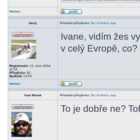
Nahoru
harry
Předmět příspěvku:
Re: Animace map
Ivane, vidím žes v
v celý Evropě, co?
Registrován:
13. únor 2004,
11:53
Příspěvky:
82
Bydliště:
LKTO
Nahoru
Ivan Novak
Předmět příspěvku:
Re: Animace map
To je dobře ne? To