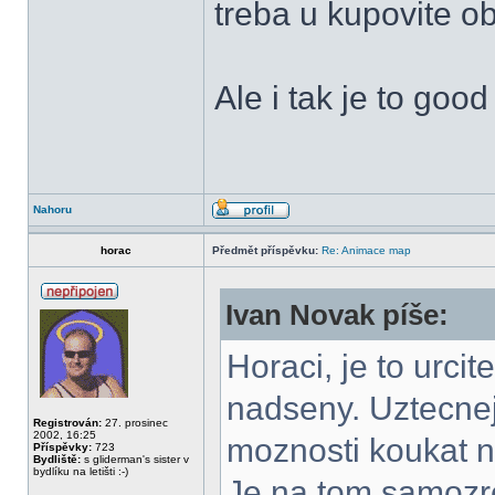
treba u kupovite o
Ale i tak je to goo
Nahoru
horac
Předmět příspěvku:
Re: Animace map
Ivan Novak píše:
Horaci, je to urcit
nadseny. Uztecnej
Registrován:
27. prosinec
2002, 16:25
moznosti koukat na
Příspěvky:
723
Bydliště:
s gliderman's sister v
bydlíku na letišti :-)
Je na tom samozr