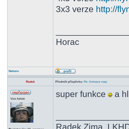
3x3 verze
http://f
______________
Horac
Nahoru
Radek
Předmět příspěvku:
Re: Animace map
super funkce
a hl
Vice Admin
______________
Radek Zima, LKH