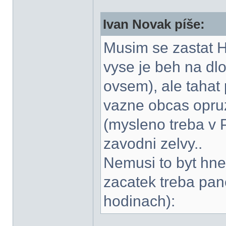
Ivan Novak píše:
Musim se zastat 
vyse je beh na dl
ovsem), ale tahat
vazne obcas opru
(mysleno treba v Pr
zavodni zelvy..
Nemusi to byt hne
zacatek treba pane
hodinach):