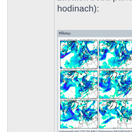
hodinach):
Přílohy:
avnpanel4.gif [ 131.04 KiB | Zobrazeno 941440 krát ]