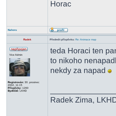
Horac
Nahoru
Radek
Předmět příspěvku:
Re: Animace map
teda Horaci ten pa
Vice Admin
to nikoho nenapad
nekdy za napad
Registrován:
30. prosinec
2002, 11:15
______________
Příspěvky:
1260
Bydliště:
LKHD
Radek Zima, LKH