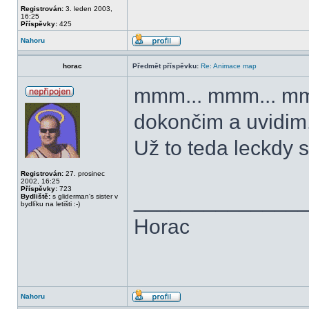
Registrován:
3. leden 2003,
16:25
Příspěvky:
425
Nahoru
horac
Předmět příspěvku:
Re: Animace map
mmm... mmm... mmm.
dokončim a uvidim
Už to teda leckdy
Registrován:
27. prosinec
2002, 16:25
Příspěvky:
723
______________
Bydliště:
s gliderman's sister v
bydlíku na letišti :-)
Horac
Nahoru