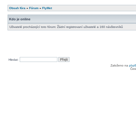
Obsah fóra
»
Fórum
»
FlyMet
Kdo je online
Uživatelé procházející toto fórum: Žádní registrovaní uživatelé a 160 návštevníků
Hledat:
Založeno na
php
Čes