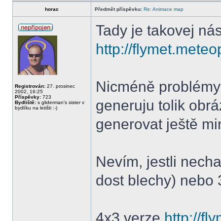
horac
Předmět příspěvku:
Re: Animace map
Tady je takovej nást
http://flymet.mete
Nicméně problémy s
Registrován:
27. prosinec
2002, 16:25
Příspěvky:
723
generuju tolik obrá
Bydliště:
s gliderman's sister v
bydlíku na letišti :-)
generovat ještě m
Nevím, jestli nech
dost blechy) nebo 3
4x3 verze
http://f