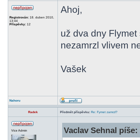
Ahoj,
Registrován:
18. duben 2010,
13:44
Příspěvky:
12
už dva dny Flymet 
nezamrzl vlivem n
Vašek
Nahoru
Radek
Předmět příspěvku:
Re: Fymet zamrzl?
Vaclav Sehnal píše:
Vice Admin