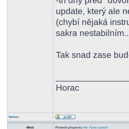
-tři dny před "dov
update, který ale 
(chybí nějaká inst
sakra nestabilním..
Tak snad zase bude 
______________
Horac
Nahoru
Miloš
Předmět příspěvku:
Re: Fymet zamrzl?