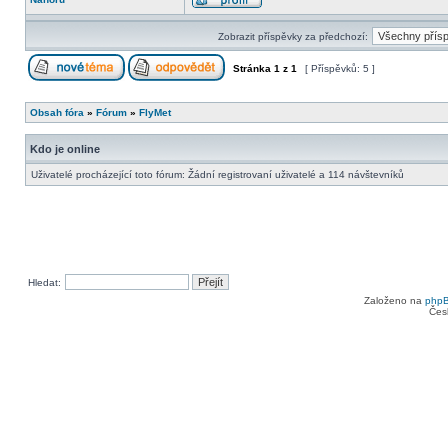
Zobrazit příspěvky za předchozí:
Stránka
1
z
1
[ Příspěvků: 5 ]
Obsah fóra
»
Fórum
»
FlyMet
Kdo je online
Uživatelé procházející toto fórum: Žádní registrovaní uživatelé a 114 návštevníků
Hledat:
Založeno na
php
Čes