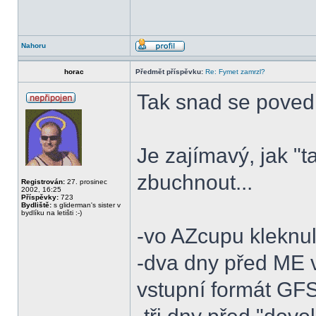
Nahoru
horac
Předmět příspěvku:
Re: Fymet zamrzl?
Tak snad se povedlo
Je zajímavý, jak "
zbuchnout...
Registrován:
27. prosinec
2002, 16:25
Příspěvky:
723
Bydliště:
s gliderman's sister v
bydlíku na letišti :-)
-vo AZcupu kleknul
-dva dny před ME 
vstupní formát GFS