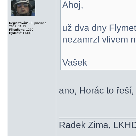
Ahoj,
Registrován:
30. prosinec
už dva dny Flymet
2002, 11:15
Příspěvky:
1260
Bydliště:
LKHD
nezamrzl vlivem 
Vašek
ano, Horác to řeší
______________
Radek Zima, LKH