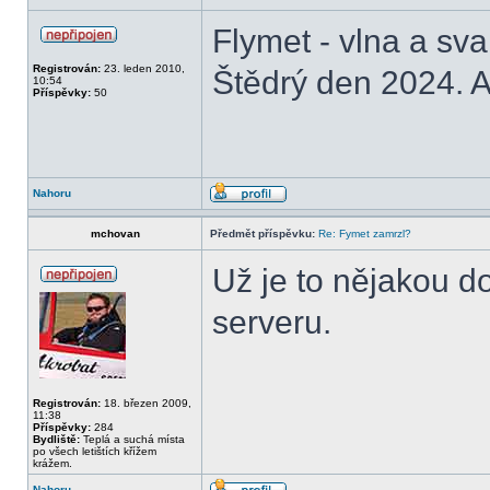
Flymet - vlna a sv
Registrován:
23. leden 2010,
Štědrý den 2024. A
10:54
Příspěvky:
50
Nahoru
mchovan
Předmět příspěvku:
Re: Fymet zamrzl?
Už je to nějakou d
serveru.
Registrován:
18. březen 2009,
11:38
Příspěvky:
284
Bydliště:
Teplá a suchá místa
po všech letištích křížem
krážem.
Nahoru