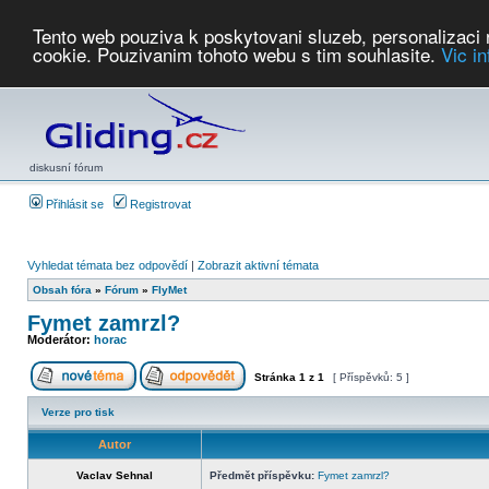
Tento web pouziva k poskytovani sluzeb, personalizaci
cookie. Pouzivanim tohoto webu s tim souhlasite.
Vic i
Počasí
Soutěže
2026:
AZ Cup
Podbrdsky pohar
JPJ
WGC
PMCR
FL
PreWWGC
Saf
diskusní fórum
Přihlásit se
Registrovat
Vyhledat témata bez odpovědí
|
Zobrazit aktivní témata
Obsah fóra
»
Fórum
»
FlyMet
Fymet zamrzl?
Moderátor:
horac
Stránka
1
z
1
[ Příspěvků: 5 ]
Verze pro tisk
Autor
Vaclav Sehnal
Předmět příspěvku:
Fymet zamrzl?