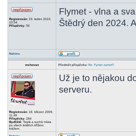
Flymet - vlna a sv
Registrován:
23. leden 2010,
Štědrý den 2024. A
10:54
Příspěvky:
50
Nahoru
mchovan
Předmět příspěvku:
Re: Fymet zamrzl?
Už je to nějakou d
serveru.
Registrován:
18. březen 2009,
11:38
Příspěvky:
284
Bydliště:
Teplá a suchá místa
po všech letištích křížem
krážem.
Nahoru