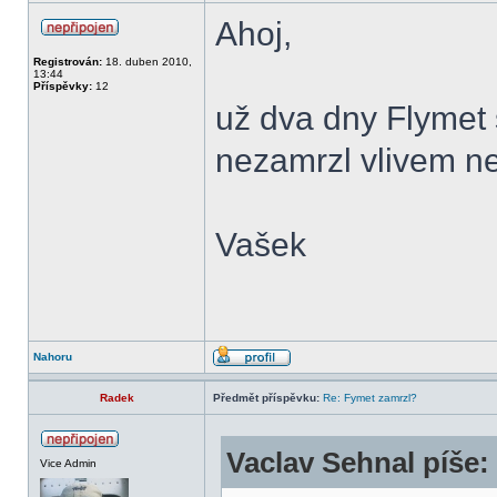
Ahoj,
Registrován:
18. duben 2010,
13:44
Příspěvky:
12
už dva dny Flymet 
nezamrzl vlivem n
Vašek
Nahoru
Radek
Předmět příspěvku:
Re: Fymet zamrzl?
Vaclav Sehnal píše:
Vice Admin