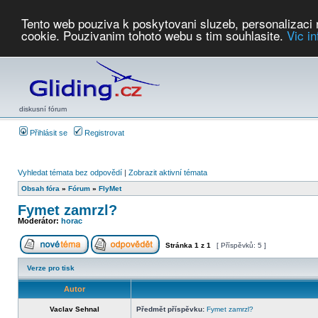
Tento web pouziva k poskytovani sluzeb, personalizaci
cookie. Pouzivanim tohoto webu s tim souhlasite.
Vic i
Počasí
Soutěže
2026:
AZ Cup
Podbrdsky pohar
JPJ
WGC
PMCR
FL
PreWWGC
Saf
diskusní fórum
Přihlásit se
Registrovat
Vyhledat témata bez odpovědí
|
Zobrazit aktivní témata
Obsah fóra
»
Fórum
»
FlyMet
Fymet zamrzl?
Moderátor:
horac
Stránka
1
z
1
[ Příspěvků: 5 ]
Verze pro tisk
Autor
Vaclav Sehnal
Předmět příspěvku:
Fymet zamrzl?