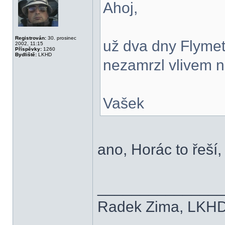
Ahoj,
Registrován:
30. prosinec
už dva dny Flymet
2002, 11:15
Příspěvky:
1260
Bydliště:
LKHD
nezamrzl vlivem 
Vašek
ano, Horác to řeší
______________
Radek Zima, LKH