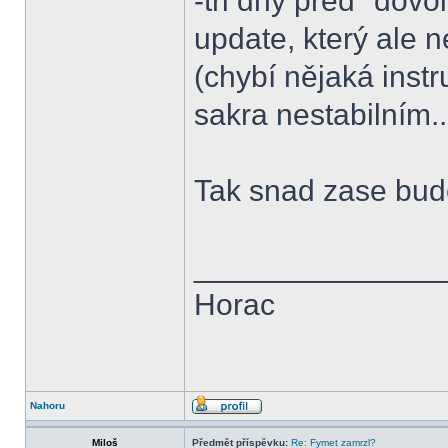
-tři dny před "dov
update, který ale 
(chybí nějaká inst
sakra nestabilním..
Tak snad zase bude 
______________
Horac
Nahoru
Miloš
Předmět příspěvku:
Re: Fymet zamrzl?