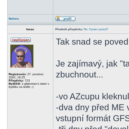
Nahoru
horac
Předmět příspěvku:
Re: Fymet zamrzl?
Tak snad se povedlo
Je zajímavý, jak "
zbuchnout...
Registrován:
27. prosinec
2002, 16:25
Příspěvky:
723
Bydliště:
s gliderman's sister v
bydlíku na letišti :-)
-vo AZcupu kleknul
-dva dny před ME 
vstupní formát GFS