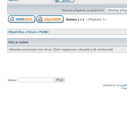
Zobrazit příspěvky za předchozí:
Stránka
1
z
1
[ Příspěvků: 5 ]
Obsah fóra
»
Fórum
»
FlyMet
Kdo je online
Uživatelé procházející toto fórum: Žádní registrovaní uživatelé a 59 návštevníků
Hledat:
Založeno na
php
Čes