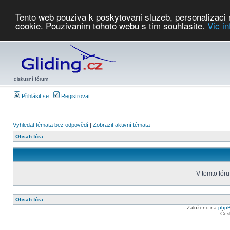
Tento web pouziva k poskytovani sluzeb, personalizaci
cookie. Pouzivanim tohoto webu s tim souhlasite.
Vic i
Počasí
Soutěže
2026:
AZ Cup
Podbrdsky pohar
JPJ
WGC
PMCR
FL
PreWWGC
Saf
diskusní fórum
Přihlásit se
Registrovat
Vyhledat témata bez odpovědí
|
Zobrazit aktivní témata
Obsah fóra
V tomto fóru
Obsah fóra
Založeno na
php
Čes