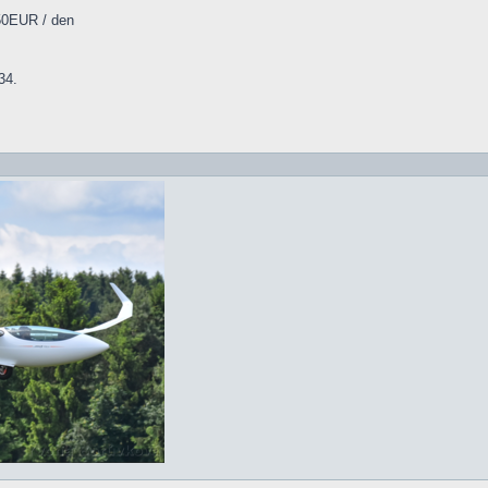
450EUR / den
34.