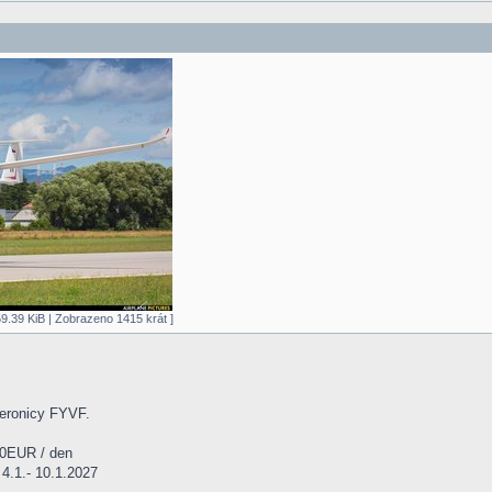
9.39 KiB | Zobrazeno 1415 krát ]
Veronicy FYVF.
30EUR / den
4.1.- 10.1.2027