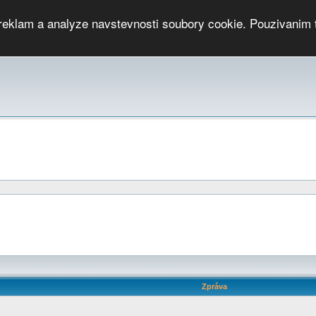
 reklam a analyze navstevnosti soubory cookie. Pouzivanim 
ari
PMCRj
TCup
EGC
DGC
PPV
RP
JWGC
RP
HOP
GGP
CPS On-line
archiv »
SK
Zpráva