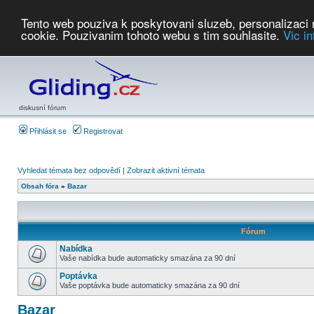
Tento web pouziva k poskytovani sluzeb, personalizaci
cookie. Pouzivanim tohoto webu s tim souhlasite.
Vic i
Počasí
Soutěže
2026:
AZ Cup
Podbrdsky pohar
JPJ
WGC
PMCR
FL
PreWWGC
Saf
diskusní fórum
Přihlásit se
Registrovat
Vyhledat témata bez odpovědí
|
Zobrazit aktivní témata
Obsah fóra
»
Bazar
Fórum
Nabídka
Vaše nabídka bude automaticky smazána za 90 dní
Poptávka
Vaše poptávka bude automaticky smazána za 90 dní
Bazar