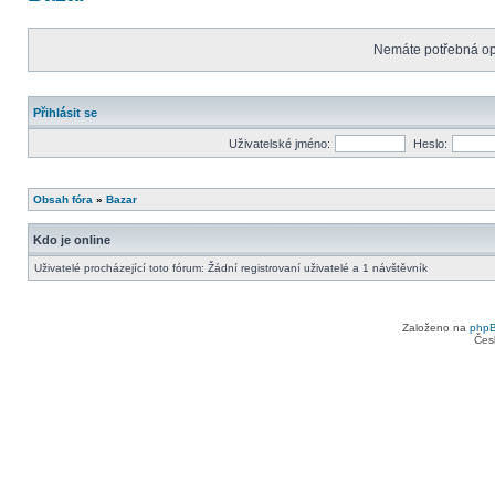
Nemáte potřebná opr
Přihlásit se
Uživatelské jméno:
Heslo:
Obsah fóra
»
Bazar
Kdo je online
Uživatelé procházející toto fórum: Žádní registrovaní uživatelé a 1 návštěvník
Založeno na
php
Čes