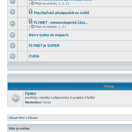
[
Přejít na stránku:
1
,
2
,
3
]
Plachtařské předpovědi ve světě
FLYMET - meteorologická část...
[
Přejít na stránku:
1
,
2
]
Den v tydnu na mapach
FLYMET je SUPER
CUDA
Fórum
FlyMet
postřehy, náměty a připomínky k projektu FlyMet
Moderátor:
horac
Obsah fóra
»
Fórum
Kdo je online