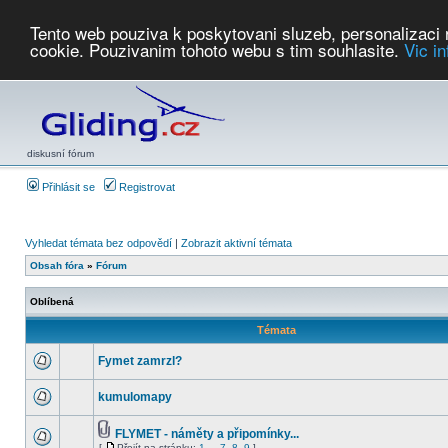
Tento web pouziva k poskytovani sluzeb, personalizaci
cookie. Pouzivanim tohoto webu s tim souhlasite.
Vic i
Počasí
Soutěže
2026:
AZ Cup
Podbrdsky pohar
JPJ
WGC
PMCR
FL
PreWWGC
Saf
diskusní fórum
Přihlásit se
Registrovat
Vyhledat témata bez odpovědí
|
Zobrazit aktivní témata
Obsah fóra
»
Fórum
Oblíbená
Témata
Fymet zamrzl?
kumulomapy
FLYMET - náměty a připomínky...
[
Přejít na stránku:
1
...
7
,
8
,
9
]