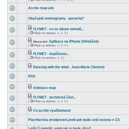
Archiv map atd.
Obyčejné meteogramy - porucha?
FLYMET - co se nikam nehodí...
[
Přejít na stránku:
1
,
2
,
3
]
Aplikace na iPhone (Slintáček)
Hlasování:
[
Přejít na stránku:
1
,
2
,
3
]
FLYMET - úspěšnost...
[
Přejít na stránku:
1
,
2
]
Dancing with the wind - Jean-Marie Clement
RSS
Animace map
FLYMET - technická část...
[
Přejít na stránku:
1
,
2
,
3
]
Co archiv využitelnosti
Plachtarska predpoveď,aneb jak bude celú sezonu v CS
Letět či neletět, aneb jak to bude zítra?