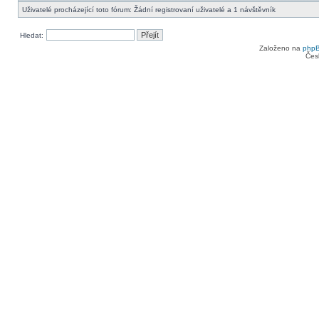
Uživatelé procházející toto fórum: Žádní registrovaní uživatelé a 1 návštěvník
Hledat:
Založeno na
php
Čes