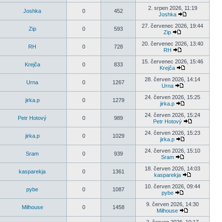
2. srpen 2026, 11:19
Joshka
0
452
Joshka
27. červenec 2026, 19:44
Zip
0
593
Zip
20. červenec 2026, 13:40
RH
0
728
RH
15. červenec 2026, 15:46
Krejča
0
833
Krejča
28. červen 2026, 14:14
Urna
0
1267
Urna
24. červen 2026, 15:25
jirka.p
0
1279
jirka.p
24. červen 2026, 15:24
Petr Hotový
0
989
Petr Hotový
24. červen 2026, 15:23
jirka.p
0
1029
jirka.p
24. červen 2026, 15:10
Sram
0
939
Sram
18. červen 2026, 14:03
kasparekja
0
1361
kasparekja
10. červen 2026, 09:44
pybe
0
1087
pybe
9. červen 2026, 14:30
Milhouse
0
1458
Milhouse