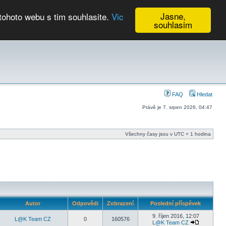
Jasne,
tohoto webu s tim souhlasite.
Vic
souhlasim
Kalendář
FAQ
Hledat
Právě je 7. srpen 2026, 04:47
Všechny časy jsou v UTC + 1 hodina
Autor
Odpovědi
Zobrazení
Poslední příspěvek
9. říjen 2016, 12:07
L@K Team CZ
0
160576
L@K Team CZ