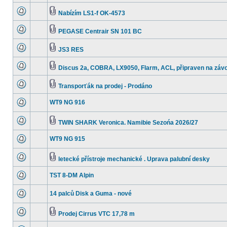
Nabízím LS1-f OK-4573
PEGASE Centrair SN 101 BC
JS3 RES
Discus 2a, COBRA, LX9050, Flarm, ACL, připraven na závo
Transporťák na prodej - Prodáno
WT9 NG 916
TWIN SHARK Veronica. Namibie Sezońa 2026/27
WT9 NG 915
letecké přístroje mechanické . Uprava palubní desky
TST 8-DM Alpin
14 palců Disk a Guma - nové
Prodej Cirrus VTC 17,78 m