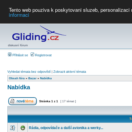
Tento web pouziva k poskytovani sluzeb, personalizaci
informaci
Počasí
Soutěže
2026:
AZ Cup
Podbrdsky pohar
JPJ
WGC
PMCR
FL
PreWWGC
Saf
diskusní fórum
Přihlásit se
Registrovat
Vyhledat témata bez odpovědí
|
Zobrazit aktivní témata
Obsah fóra
»
Bazar
»
Nabídka
Nabídka
Stránka
1
z
1
[ 17 témat ]
T
Rádia, odpovídače a další avionika a werky...