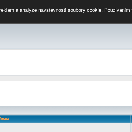
 reklam a analyze navstevnosti soubory cookie. Pouzivanim 
ari
PMCRj
TCup
EGC
DGC
PPV
RP
JWGC
RP
HOP
GGP
CPS On-line
archiv »
SK
émata