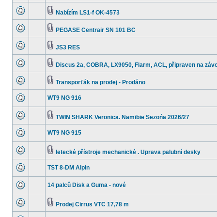
Nabízím LS1-f OK-4573
PEGASE Centrair SN 101 BC
JS3 RES
Discus 2a, COBRA, LX9050, Flarm, ACL, připraven na závo
Transporťák na prodej - Prodáno
WT9 NG 916
TWIN SHARK Veronica. Namibie Sezońa 2026/27
WT9 NG 915
letecké přístroje mechanické . Uprava palubní desky
TST 8-DM Alpin
14 palců Disk a Guma - nové
Prodej Cirrus VTC 17,78 m