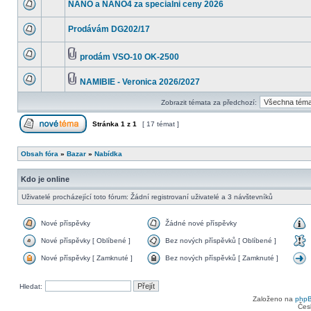
NANO a NANO4 za specialni ceny 2026
Prodávám DG202/17
prodám VSO-10 OK-2500
NAMIBIE - Veronica 2026/2027
Zobrazit témata za předchozí:
Stránka
1
z
1
[ 17 témat ]
Obsah fóra
»
Bazar
»
Nabídka
Kdo je online
Uživatelé procházející toto fórum: Žádní registrovaní uživatelé a 3 návštevníků
Nové příspěvky
Žádné nové příspěvky
Nové příspěvky [ Oblíbené ]
Bez nových příspěvků [ Oblíbené ]
Nové příspěvky [ Zamknuté ]
Bez nových příspěvků [ Zamknuté ]
Hledat:
Založeno na
php
Čes