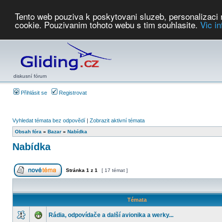
Tento web pouziva k poskytovani sluzeb, personalizaci
cookie. Pouzivanim tohoto webu s tim souhlasite.
Vic i
Počasí
Soutěže
2026:
AZ Cup
Podbrdsky pohar
JPJ
WGC
PMCR
FL
PreWWGC
Saf
diskusní fórum
Přihlásit se
Registrovat
Vyhledat témata bez odpovědí
|
Zobrazit aktivní témata
Obsah fóra
»
Bazar
»
Nabídka
Nabídka
Stránka
1
z
1
[ 17 témat ]
Témata
Rádia, odpovídače a další avionika a werky...