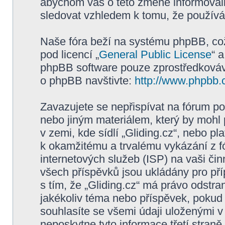
abychom vás o této změně informovali
sledovat vzhledem k tomu, že používán
Naše fóra beží na systému phpBB, což 
pod licencí „
General Public License
“ 
phpBB software pouze zprostředkovává
o phpBB navštivte:
http://www.phpbb.
Zavazujete se nepřispívat na fórum p
nebo jiným materiálem, který by mohl
v zemi, kde sídlí „Gliding.cz“, nebo p
k okamžitému a trvalému vykázání z f
internetových služeb (ISP) na vaši či
všech příspěvků jsou ukládány pro pří
s tím, že „Gliding.cz“ má právo odstra
jakékoliv téma nebo příspěvek, pokud 
souhlasíte se všemi údaji uloženými v
neposkytne tyto informace třetí straně