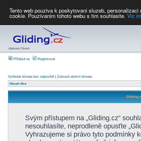
Tento web pouziva k poskytovani sluzeb, personalizaci
cookie. Pouzivanim tohoto webu s tim souhlasite.
Vic i
Počasí
Soutěže
2026:
AZ Cup
Podbrdsky pohar
JPJ
WGC
PMCR
FL
PreWWGC
Saf
diskusní fórum
Přihlásit se
Registrovat
Vyhledat témata bez odpovědí
|
Zobrazit aktivní témata
Obsah fóra
Gliding.
Svým přístupem na „Gliding.cz“ souhl
nesouhlasíte, neprodleně opusťte „Glid
Vyhrazujeme si právo tyto podmínky kd