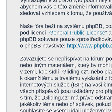
Vyhrazujeme si právo tyto podmínky kd
abychom vás o této změně informovali
sledovat vzhledem k tomu, že používán
Naše fóra beží na systému phpBB, což 
pod licencí „
General Public License
“ 
phpBB software pouze zprostředkovává
o phpBB navštivte:
http://www.phpbb.
Zavazujete se nepřispívat na fórum p
nebo jiným materiálem, který by mohl
v zemi, kde sídlí „Gliding.cz“, nebo p
k okamžitému a trvalému vykázání z f
internetových služeb (ISP) na vaši či
všech příspěvků jsou ukládány pro pří
s tím, že „Gliding.cz“ má právo odstra
jakékoliv téma nebo příspěvek, pokud 
souhlasíte se všemi údaji uloženými v