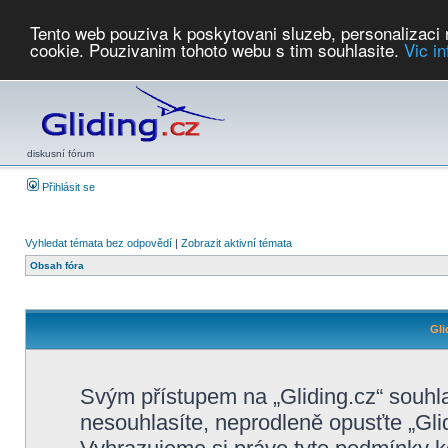
Tento web pouziva k poskytovani sluzeb, personalizaci
cookie. Pouzivanim tohoto webu s tim souhlasite.
Vic i
Počasí
Soutěže
2026:
AZ Cup
Podbrdsky pohar
JPJ
WGC
PMCR
FL
PreWWGC
Saf
diskusní fórum
Přihlásit se
Vyhledat témata bez odpovědí
|
Zobrazit aktivní témata
Obsah fóra
Gli
Svým přístupem na „Gliding.cz“ souhl
nesouhlasíte, neprodleně opusťte „Glid