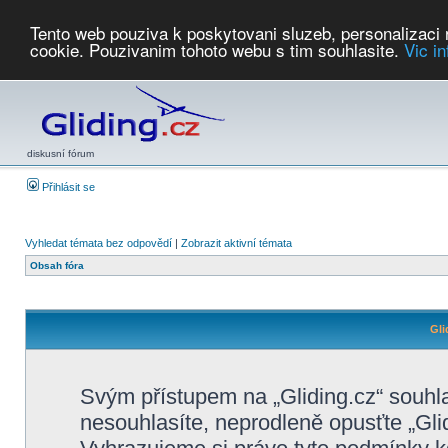
Tento web pouziva k poskytovani sluzeb, personalizaci
cookie. Pouzivanim tohoto webu s tim souhlasite.
Vic i
Počasí
Soutěže
2026:
AZ Cup
Podbrdsky pohar
JPJ
WGC
PMCR
FL
PreWWGC
Saf
diskusní fórum
Přihlásit se
Vyhledat témata bez odpovědí
|
Zobrazit aktivní témata
Obsah fóra
Gli
Svým přístupem na „Gliding.cz“ souhl
nesouhlasíte, neprodleně opusťte „Glid