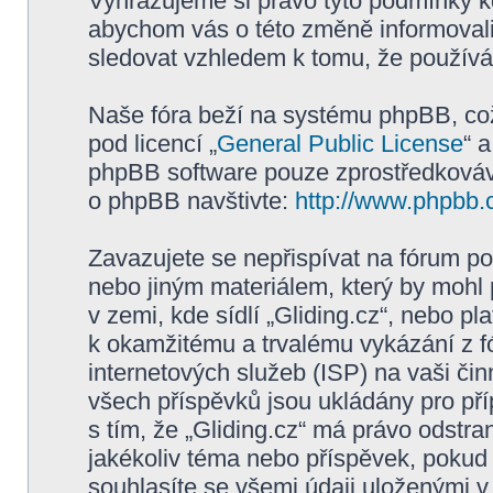
Vyhrazujeme si právo tyto podmínky kd
abychom vás o této změně informovali
sledovat vzhledem k tomu, že používán
Naše fóra beží na systému phpBB, což 
pod licencí „
General Public License
“ 
phpBB software pouze zprostředkovává
o phpBB navštivte:
http://www.phpbb.
Zavazujete se nepřispívat na fórum p
nebo jiným materiálem, který by mohl
v zemi, kde sídlí „Gliding.cz“, nebo p
k okamžitému a trvalému vykázání z f
internetových služeb (ISP) na vaši či
všech příspěvků jsou ukládány pro pří
s tím, že „Gliding.cz“ má právo odstra
jakékoliv téma nebo příspěvek, pokud 
souhlasíte se všemi údaji uloženými v