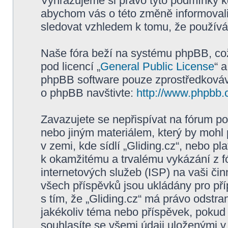
Vyhrazujeme si právo tyto podmínky kd
abychom vás o této změně informovali
sledovat vzhledem k tomu, že používán
Naše fóra beží na systému phpBB, což 
pod licencí „
General Public License
“ 
phpBB software pouze zprostředkovává
o phpBB navštivte:
http://www.phpbb.
Zavazujete se nepřispívat na fórum p
nebo jiným materiálem, který by mohl
v zemi, kde sídlí „Gliding.cz“, nebo p
k okamžitému a trvalému vykázání z f
internetových služeb (ISP) na vaši či
všech příspěvků jsou ukládány pro pří
s tím, že „Gliding.cz“ má právo odstra
jakékoliv téma nebo příspěvek, pokud 
souhlasíte se všemi údaji uloženými v