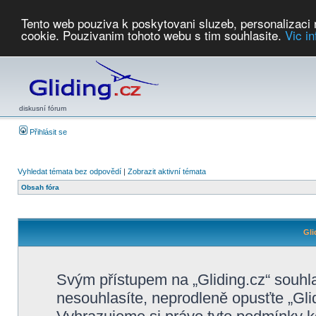
Tento web pouziva k poskytovani sluzeb, personalizaci
cookie. Pouzivanim tohoto webu s tim souhlasite.
Vic i
Počasí
Soutěže
2026:
AZ Cup
Podbrdsky pohar
JPJ
WGC
PMCR
FL
PreWWGC
Saf
diskusní fórum
Přihlásit se
Vyhledat témata bez odpovědí
|
Zobrazit aktivní témata
Obsah fóra
Gli
Svým přístupem na „Gliding.cz“ souhl
nesouhlasíte, neprodleně opusťte „Glid