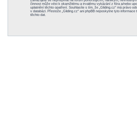
Zavazujete se nepřispívat na fórum pohoršujícím, hanlivým, nevhodným, 
činnost může vést k okamžitému a trvalému vykázání z fóra a/nebo upo
uplatnění těchto opatření. Souhlasíte s tím, že „Gliding.cz“ má právo o
v databázi. Přestože „Gliding.cz“ ani phpBB neposkytne tyto informace 
těchto dat.