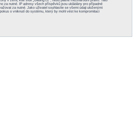
y v zemi, kde sídlí „Gliding.cz“, nebo platné mezinárodní právo. Tato
no za nutné. IP adresy všech příspěvků jsou ukládány pro případné
važovat za nutné. Jako uživatel souhlasíte se všemi údaji uloženými
 pokus o vniknutí do systému, který by mohl vést ke kompromitaci