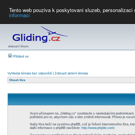
Tento web pouziva k poskytovani sluzeb, personalizaci
informaci
Počasí
Soutěže
2026:
AZ Cup
Podbrdsky pohar
JPJ
WGC
PMCR
FL
PreWWGC
Saf
diskusní fórum
Přihlásit se
Vyhledat témata bez odpovědí
|
Zobrazit aktivní témata
Obsah fóra
Svým přístupem na „Gliding.cz“ souhlasíte s následujícími podmínkami. 
potřebné pro to, abychom vás o této změně informovali. Přesto je rozu
Naše fóra beží na systému phpBB, což je řešení internetového fóra, kter
další informace o phpBB navštivte:
http://www.phpbb.com/
.