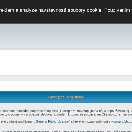
 reklam a analyze navstevnosti soubory cookie. Pouzivanim 
ari
PMCRj
TCup
EGC
DGC
PPV
RP
JWGC
RP
HOP
GGP
CPS On-line
archiv »
SK
Gliding.cz - Registrace
Pokud nesouhlasíte, neprodleně opusťte „Gliding.cz“, nevstupujte na něj a nepoužívejte jej.
mné tyto podmínky průběžně sledovat vzhledem k tomu, že používáním „Gliding.cz“ s nimi sou
é je vydané pod licencí „
General Public License
“ a které je možno stáhnout z
www.phpbb.c