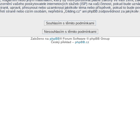
vulgárním nebo jiným materiálem, který by mohl porušovat platné zákony ve vaší zemi, zákon
zornění vašeho poskytovatele internetových služeb (ISP) na vaši činnost, pokud bude uzná
dstranit, upravit, přesunout nebo uzamknout jakékoliv téma nebo příspěvek, pokud to bude po
třetí straně nebo cizím osobám, nepřebírá „Gliding.cz“ ani phpBB zodpovědnost za jakýkoliv
Založeno na
phpBB
® Forum Software © phpBB Group
Český překlad –
phpBB.cz