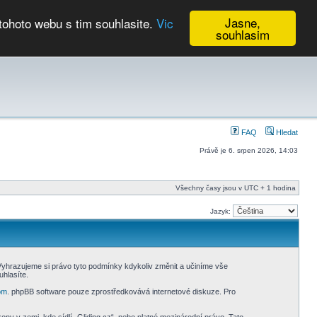
Jasne,
tohoto webu s tim souhlasite.
Vic
souhlasim
Kalendář
FAQ
Hledat
Právě je 6. srpen 2026, 14:03
Všechny časy jsou v UTC + 1 hodina
Jazyk:
 Vyhrazujeme si právo tyto podmínky kdykoliv změnit a učiníme vše
hlasíte.
om
. phpBB software pouze zprostředkovává internetové diskuze. Pro