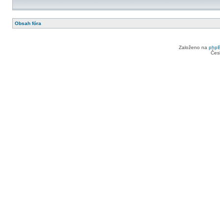
Obsah fóra
Založeno na
php
Čes