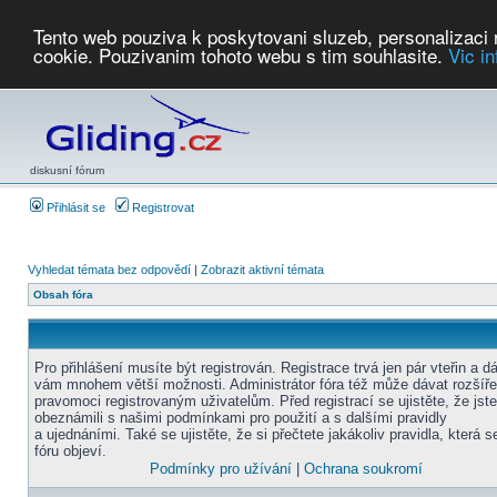
Tento web pouziva k poskytovani sluzeb, personalizaci
cookie. Pouzivanim tohoto webu s tim souhlasite.
Vic i
Počasí
Soutěže
2026:
AZ Cup
Podbrdsky pohar
JPJ
WGC
PMCR
FL
PreWWGC
Saf
diskusní fórum
Přihlásit se
Registrovat
Vyhledat témata bez odpovědí
|
Zobrazit aktivní témata
Obsah fóra
Pro přihlášení musíte být registrován. Registrace trvá jen pár vteřin a d
vám mnohem větší možnosti. Administrátor fóra též může dávat rozšíř
pravomoci registrovaným uživatelům. Před registrací se ujistěte, že jst
obeznámili s našimi podmínkami pro použití a s dalšími pravidly
a ujednáními. Také se ujistěte, že si přečtete jakákoliv pravidla, která s
fóru objeví.
Podmínky pro užívání
|
Ochrana soukromí