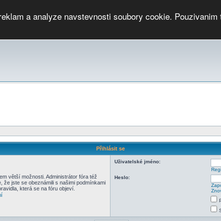
 reklam a analyze navstevnosti soubory cookie. Pouzivanim 
ari
PMCRj
TCup
EGC
DGC
PPV
RP
JWGC
RP
HOP
GGP
CPS On-line
archiv »
SK
Přihlásit se
Uživatelské jméno:
Regi
em větší možnosti. Administrátor fóra též
Heslo:
e, že jste se obeznámili s našimi podmínkami
Zapo
pravidla, která se na fóru objeví.
Znov
í