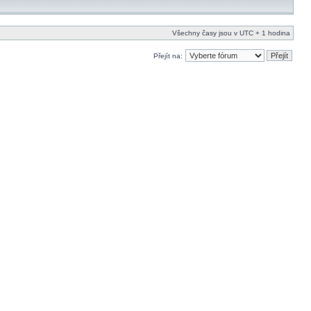
Všechny časy jsou v UTC + 1 hodina
Přejít na: