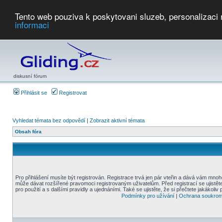
Tento web pouziva k poskytovani sluzeb, personalizaci
informaci
Počasí
Soutěže
2026:
AZ Cup
Podbrdsky pohar
JPJ
WGC
PMCR
FL
PreWWGC
Saf
diskusní fórum
Přihlásit se
Registrovat
Vyhledat témata bez odpovědí
|
Zobrazit aktivní témata
Obsah fóra
Pro přihlášení musíte být registrován. Registrace trvá jen pár vteřin a dává vám mnoh
může dávat rozšířené pravomoci registrovaným uživatelům. Před registrací se ujistět
pro použití a s dalšími pravidly a ujednáními. Také se ujistěte, že si přečtete jakákoliv 
Podmínky pro užívání
|
Ochrana soukrom