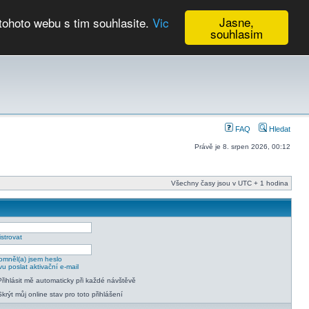
Jasne,
tohoto webu s tim souhlasite.
Vic
souhlasim
Kalendář
FAQ
Hledat
Právě je 8. srpen 2026, 00:12
Všechny časy jsou v UTC + 1 hodina
strovat
mněl(a) jsem heslo
u poslat aktivační e-mail
Přihlásit mě automaticky při každé návštěvě
Skrýt můj online stav pro toto přihlášení