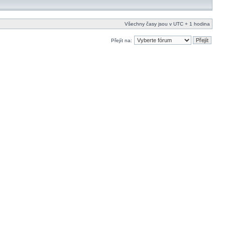
Všechny časy jsou v UTC + 1 hodina
Přejít na: