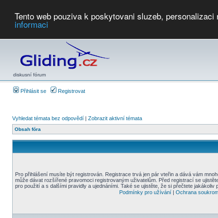
Tento web pouziva k poskytovani sluzeb, personalizaci
informaci
Počasí
Soutěže
2026:
AZ Cup
Podbrdsky pohar
JPJ
WGC
PMCR
FL
PreWWGC
Saf
diskusní fórum
Přihlásit se
Registrovat
Vyhledat témata bez odpovědí
|
Zobrazit aktivní témata
Obsah fóra
Pro přihlášení musíte být registrován. Registrace trvá jen pár vteřin a dává vám mnoh
může dávat rozšířené pravomoci registrovaným uživatelům. Před registrací se ujistět
pro použití a s dalšími pravidly a ujednáními. Také se ujistěte, že si přečtete jakákoliv 
Podmínky pro užívání
|
Ochrana soukrom