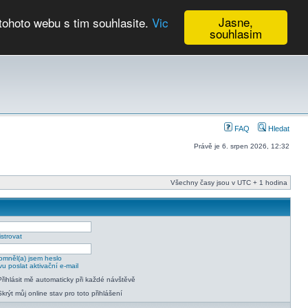
Jasne,
tohoto webu s tim souhlasite.
Vic
souhlasim
Kalendář
FAQ
Hledat
Právě je 6. srpen 2026, 12:32
Všechny časy jsou v UTC + 1 hodina
strovat
mněl(a) jsem heslo
u poslat aktivační e-mail
Přihlásit mě automaticky při každé návštěvě
Skrýt můj online stav pro toto přihlášení