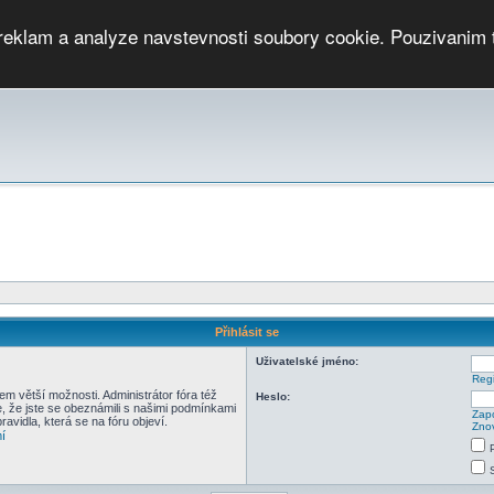
 reklam a analyze navstevnosti soubory cookie. Pouzivanim 
ari
PMCRj
TCup
EGC
DGC
PPV
RP
JWGC
RP
HOP
GGP
CPS On-line
archiv »
SK
Přihlásit se
Uživatelské jméno:
Regi
em větší možnosti. Administrátor fóra též
Heslo:
e, že jste se obeznámili s našimi podmínkami
Zapo
pravidla, která se na fóru objeví.
Znov
í