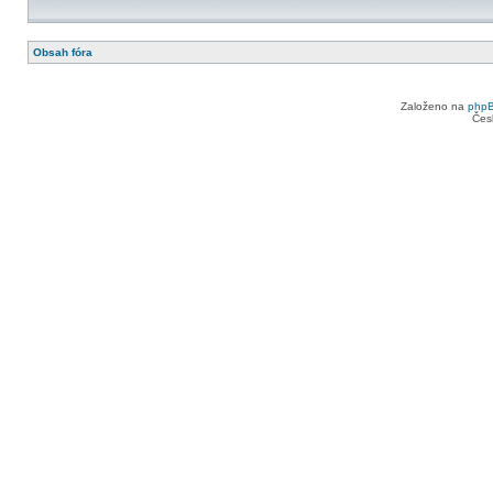
Obsah fóra
Založeno na
php
Čes