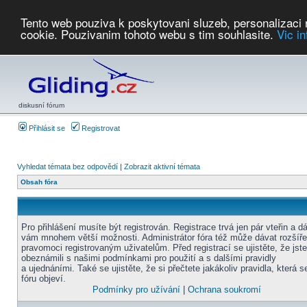
Tento web pouziva k poskytovani sluzeb, personalizaci
cookie. Pouzivanim tohoto webu s tim souhlasite.
Vic i
Počasí
Soutěže
2026:
AZ Cup
Podbrdsky pohar
JPJ
WGC
PMCR
FL
PreWWGC
Saf
diskusní fórum
Přihlásit se
Registrovat
Vyhledat témata bez odpovědí
|
Zobrazit aktivní témata
Obsah fóra
Pro přihlášení musíte být registrován. Registrace trvá jen pár vteřin a d
vám mnohem větší možnosti. Administrátor fóra též může dávat rozšíř
pravomoci registrovaným uživatelům. Před registrací se ujistěte, že jst
obeznámili s našimi podmínkami pro použití a s dalšími pravidly
a ujednáními. Také se ujistěte, že si přečtete jakákoliv pravidla, která s
fóru objeví.
Podmínky pro užívání
|
Ochrana soukromí