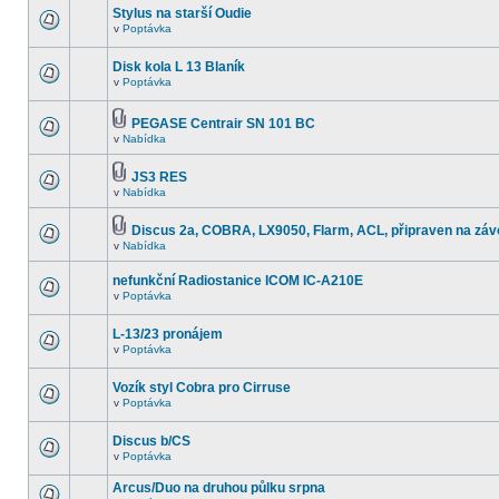
Stylus na starší Oudie
v
Poptávka
Disk kola L 13 Blaník
v
Poptávka
PEGASE Centrair SN 101 BC
v
Nabídka
JS3 RES
v
Nabídka
Discus 2a, COBRA, LX9050, Flarm, ACL, připraven na záv
v
Nabídka
nefunkční Radiostanice ICOM IC-A210E
v
Poptávka
L-13/23 pronájem
v
Poptávka
Vozík styl Cobra pro Cirruse
v
Poptávka
Discus b/CS
v
Poptávka
Arcus/Duo na druhou půlku srpna