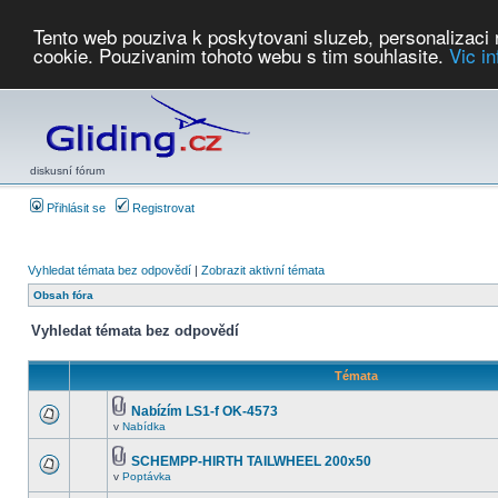
Tento web pouziva k poskytovani sluzeb, personalizaci
cookie. Pouzivanim tohoto webu s tim souhlasite.
Vic i
Počasí
Soutěže
2026:
AZ Cup
Podbrdsky pohar
JPJ
WGC
PMCR
FL
PreWWGC
Saf
diskusní fórum
Přihlásit se
Registrovat
Vyhledat témata bez odpovědí
|
Zobrazit aktivní témata
Obsah fóra
Vyhledat témata bez odpovědí
Témata
Nabízím LS1-f OK-4573
v
Nabídka
SCHEMPP-HIRTH TAILWHEEL 200x50
v
Poptávka