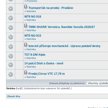
v
Poptávka
Transporťák na prodej - Prodáno
v
Nabídka
WT9 NG 916
v
Nabídka
TWIN SHARK Veronica. Namibie Sezońa 2026/27
v
Nabídka
WT9 NG 915
v
Nabídka
letecké přístroje mechanické . Uprava palubní desky
v
Nabídka
TST 8-DM Alpin
v
Nabídka
14 palců Disk a Guma - nové
v
Nabídka
Prodej Cirrus VTC 17,78 m
v
Nabídka
Zobrazit příspěvky za předchozí:
Stránka
1
z
2
[ Vyhledáváním bylo nalezeno 34 výsledků ]
Obsah fóra