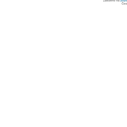
Založeno na
php
Čes