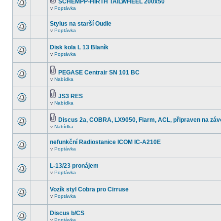
SCHEMPP-HIRTH TAILWHEEL 200x50
v
Poptávka
Stylus na starší Oudie
v
Poptávka
Disk kola L 13 Blaník
v
Poptávka
PEGASE Centrair SN 101 BC
v
Nabídka
JS3 RES
v
Nabídka
Discus 2a, COBRA, LX9050, Flarm, ACL, připraven na záv
v
Nabídka
nefunkční Radiostanice ICOM IC-A210E
v
Poptávka
L-13/23 pronájem
v
Poptávka
Vozík styl Cobra pro Cirruse
v
Poptávka
Discus b/CS
v
Poptávka