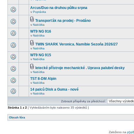
Arcus/Duo na druhou půlku srpna
v
Poptávka
Transporťák na prodej - Prodáno
v
Nabídka
WT9 NG 916
v
Nabídka
TWIN SHARK Veronica. Namibie Sezońa 2026/27
v
Nabídka
WT9 NG 915
v
Nabídka
letecké přístroje mechanické . Uprava palubní desky
v
Nabídka
TST 8-DM Alpin
v
Nabídka
14 palců Disk a Guma - nové
v
Nabídka
Zobrazit příspěvky za předchozí:
Stránka
1
z
2
[ Vyhledáváním bylo nalezeno 35 výsledků ]
Obsah fóra
Založeno na
php