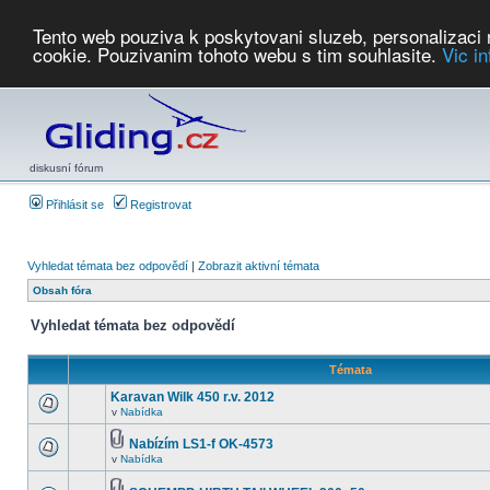
Tento web pouziva k poskytovani sluzeb, personalizaci
cookie. Pouzivanim tohoto webu s tim souhlasite.
Vic i
Počasí
Soutěže
2026:
AZ Cup
Podbrdsky pohar
JPJ
WGC
PMCR
FL
PreWWGC
Saf
diskusní fórum
Přihlásit se
Registrovat
Vyhledat témata bez odpovědí
|
Zobrazit aktivní témata
Obsah fóra
Vyhledat témata bez odpovědí
Témata
Karavan Wilk 450 r.v. 2012
v
Nabídka
Nabízím LS1-f OK-4573
v
Nabídka