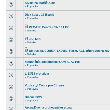
Stylus na starší Oudie
v
Poptávka
Disk kola L 13 Blaník
v
Poptávka
PEGASE Centrair SN 101 BC
v
Nabídka
JS3 RES
v
Nabídka
Discus 2a, COBRA, LX9050, Flarm, ACL, připraven na záv
v
Nabídka
nefunkční Radiostanice ICOM IC-A210E
v
Poptávka
L-13/23 pronájem
v
Poptávka
Vozík styl Cobra pro Cirruse
v
Poptávka
Discus b/CS
v
Poptávka
Arcus/Duo na druhou půlku srpna