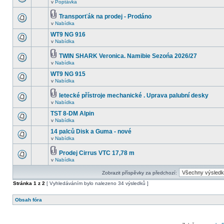
v
Poptávka
Transporťák na prodej - Prodáno
v
Nabídka
WT9 NG 916
v
Nabídka
TWIN SHARK Veronica. Namibie Sezońa 2026/27
v
Nabídka
WT9 NG 915
v
Nabídka
letecké přístroje mechanické . Uprava palubní desky
v
Nabídka
TST 8-DM Alpin
v
Nabídka
14 palců Disk a Guma - nové
v
Nabídka
Prodej Cirrus VTC 17,78 m
v
Nabídka
Zobrazit příspěvky za předchozí:
Stránka
1
z
2
[ Vyhledáváním bylo nalezeno 34 výsledků ]
Obsah fóra