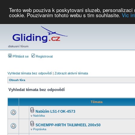
Tento web pouziva k poskytovani sluzeb, personalizaci
cookie. Pouzivanim tohoto webu s tim souhlasite.
Vic i
Počasí
Soutěže
2026:
AZ Cup
Podbrdsky pohar
JPJ
WGC
PMCR
FL
PreWWGC
Saf
diskusní fórum
Přihlásit se
Registrovat
Vyhledat témata bez odpovědí
|
Zobrazit aktivní témata
Obsah fóra
Vyhledat témata bez odpovědí
Témata
Nabízím LS1-f OK-4573
v
Nabídka
SCHEMPP-HIRTH TAILWHEEL 200x50
v
Poptávka