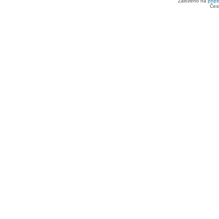
Založeno na
php
Čes