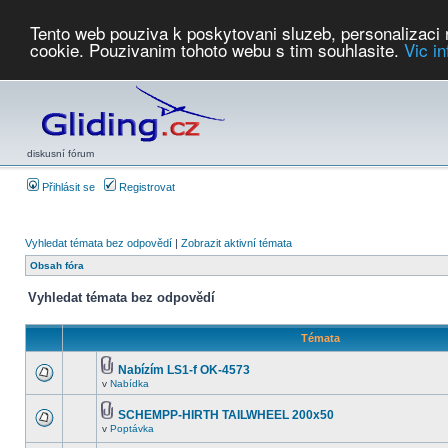
Tento web pouziva k poskytovani sluzeb, personalizaci
cookie. Pouzivanim tohoto webu s tim souhlasite.
Vic i
Počasí
Soutěže
2026:
AZ Cup
Podbrdsky pohar
JPJ
WGC
PMCR
FL
PreWWGC
Saf
diskusní fórum
Přihlásit se
Registrovat
Vyhledat témata bez odpovědí
|
Zobrazit aktivní témata
Obsah fóra
Vyhledat témata bez odpovědí
Témata
Nabízím LS1-f OK-4573
v
Nabídka
SCHEMPP-HIRTH TAILWHEEL 200x50
v
Poptávka