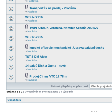
v
Poptávka
Transporťák na prodej - Prodáno
v
Nabídka
WT9 NG 916
v
Nabídka
TWIN SHARK Veronica. Namibie Sezońa 2026/27
v
Nabídka
WT9 NG 915
v
Nabídka
letecké přístroje mechanické . Uprava palubní desky
v
Nabídka
TST 8-DM Alpin
v
Nabídka
14 palců Disk a Guma - nové
v
Nabídka
Prodej Cirrus VTC 17,78 m
v
Nabídka
Zobrazit příspěvky za předchozí:
Stránka
1
z
2
[ Vyhledáváním bylo nalezeno 34 výsledků ]
Obsah fóra