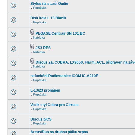
Stylus na starší Oudie
v
Poptávka
Disk kola L 13 Blaník
v
Poptávka
PEGASE Centrair SN 101 BC
v
Nabídka
JS3 RES
v
Nabídka
Discus 2a, COBRA, LX9050, Flarm, ACL, připraven na záv
v
Nabídka
nefunkční Radiostanice ICOM IC-A210E
v
Poptávka
L-13/23 pronájem
v
Poptávka
Vozík styl Cobra pro Cirruse
v
Poptávka
Discus b/CS
v
Poptávka
Arcus/Duo na druhou půlku srpna