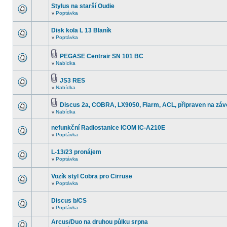
Stylus na starší Oudie
v
Poptávka
Disk kola L 13 Blaník
v
Poptávka
PEGASE Centrair SN 101 BC
v
Nabídka
JS3 RES
v
Nabídka
Discus 2a, COBRA, LX9050, Flarm, ACL, připraven na záv
v
Nabídka
nefunkční Radiostanice ICOM IC-A210E
v
Poptávka
L-13/23 pronájem
v
Poptávka
Vozík styl Cobra pro Cirruse
v
Poptávka
Discus b/CS
v
Poptávka
Arcus/Duo na druhou půlku srpna