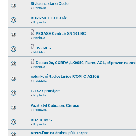
Stylus na starší Oudie
v
Poptávka
Disk kola L 13 Blaník
v
Poptávka
PEGASE Centrair SN 101 BC
v
Nabídka
JS3 RES
v
Nabídka
Discus 2a, COBRA, LX9050, Flarm, ACL, připraven na záv
v
Nabídka
nefunkční Radiostanice ICOM IC-A210E
v
Poptávka
L-13/23 pronájem
v
Poptávka
Vozík styl Cobra pro Cirruse
v
Poptávka
Discus b/CS
v
Poptávka
Arcus/Duo na druhou půlku srpna