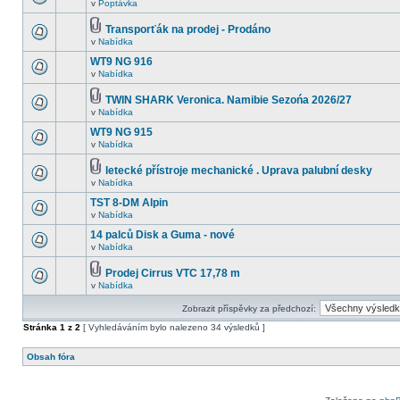
v
Poptávka
Transporťák na prodej - Prodáno
v
Nabídka
WT9 NG 916
v
Nabídka
TWIN SHARK Veronica. Namibie Sezońa 2026/27
v
Nabídka
WT9 NG 915
v
Nabídka
letecké přístroje mechanické . Uprava palubní desky
v
Nabídka
TST 8-DM Alpin
v
Nabídka
14 palců Disk a Guma - nové
v
Nabídka
Prodej Cirrus VTC 17,78 m
v
Nabídka
Zobrazit příspěvky za předchozí:
Stránka
1
z
2
[ Vyhledáváním bylo nalezeno 34 výsledků ]
Obsah fóra