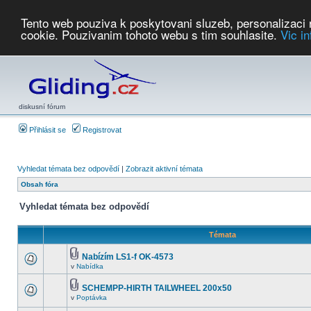
Tento web pouziva k poskytovani sluzeb, personalizaci
cookie. Pouzivanim tohoto webu s tim souhlasite.
Vic i
Počasí
Soutěže
2026:
AZ Cup
Podbrdsky pohar
JPJ
WGC
PMCR
FL
PreWWGC
Saf
diskusní fórum
Přihlásit se
Registrovat
Vyhledat témata bez odpovědí
|
Zobrazit aktivní témata
Obsah fóra
Vyhledat témata bez odpovědí
Témata
Nabízím LS1-f OK-4573
v
Nabídka
SCHEMPP-HIRTH TAILWHEEL 200x50
v
Poptávka