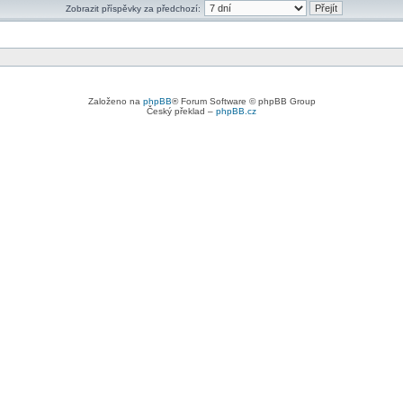
Zobrazit příspěvky za předchozí:
Založeno na
phpBB
® Forum Software © phpBB Group
Český překlad –
phpBB.cz