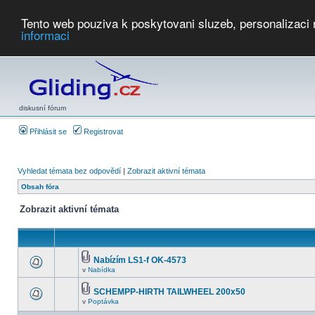
Tento web pouziva k poskytovani sluzeb, personalizaci
informaci
Počasí
Soutěže
2026:
AZ Cup
Podbrdsky pohar
JPJ
WGC
PMCR
FL
PreWWGC
Saf
diskusní fórum
Přihlásit se
Registrovat
Vyhledat témata bez odpovědí
|
Zobrazit aktivní témata
Obsah fóra
Zobrazit aktivní témata
Nabízím LS1-f OK-4573
v
Nabídka
SCHEMPP-HIRTH TAILWHEEL 200x50
v
Poptávka