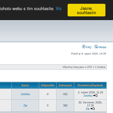
Jasne,
tohoto webu s tim souhlasite.
Vic
souhlasim
Kalendář
FAQ
Hledat
Právě je 6. srpen 2026, 14:35
Všechny časy jsou v UTC + 1 hodina
Autor
Odpovědi
Zobrazení
Poslední příspěvek
2. srpen 2026, 11:19
Joshka
0
431
Joshka
30. červenec 2026,
Zip
0
382
17:26
Zip