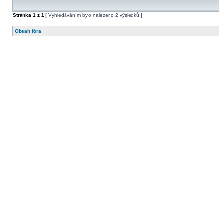
Stránka
1
z
1
[ Vyhledáváním bylo nalezeno 2 výsledků ]
Obsah fóra