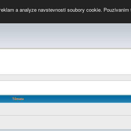
 reklam a analyze navstevnosti soubory cookie. Pouzivanim 
ari
PMCRj
TCup
EGC
DGC
PPV
RP
JWGC
RP
HOP
GGP
CPS On-line
archiv »
SK
Témata