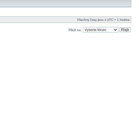
Všechny časy jsou v UTC + 1 hodina
Přejít na: