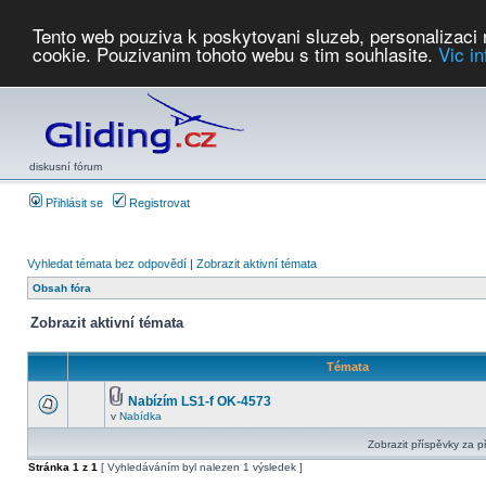
Tento web pouziva k poskytovani sluzeb, personalizaci
cookie. Pouzivanim tohoto webu s tim souhlasite.
Vic i
Počasí
Soutěže
2026:
AZ Cup
Podbrdsky pohar
JPJ
WGC
PMCR
FL
PreWWGC
Saf
diskusní fórum
Přihlásit se
Registrovat
Vyhledat témata bez odpovědí
|
Zobrazit aktivní témata
Obsah fóra
Zobrazit aktivní témata
Témata
Nabízím LS1-f OK-4573
v
Nabídka
Zobrazit příspěvky za p
Stránka
1
z
1
[ Vyhledáváním byl nalezen 1 výsledek ]