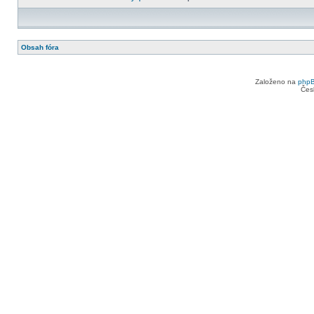
Obsah fóra
Založeno na
php
Čes