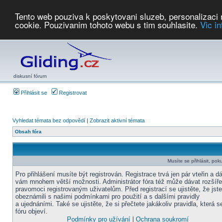
Tento web pouziva k poskytovani sluzeb, personalizaci
cookie. Pouzivanim tohoto webu s tim souhlasite.
Vic i
Počasí
Soutěže
2026:
AZ Cup
Podbrdsky pohar
JPJ
WGC
PMCR
FL
PreWWGC
Saf
diskusní fórum
Přihlásit se
Registrovat
Vyhledat témata bez odpovědí
|
Zobrazit aktivní témata
Obsah fóra
Musíte se přihlásit, pok
Pro přihlášení musíte být registrován. Registrace trvá jen pár vteřin a d
vám mnohem větší možnosti. Administrátor fóra též může dávat rozšíř
pravomoci registrovaným uživatelům. Před registrací se ujistěte, že jst
obeznámili s našimi podmínkami pro použití a s dalšími pravidly
a ujednáními. Také se ujistěte, že si přečtete jakákoliv pravidla, která s
fóru objeví.
Podmínky pro užívání
|
Ochrana soukromí