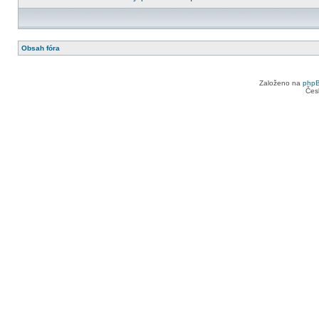
Obsah fóra
Založeno na
php
Čes