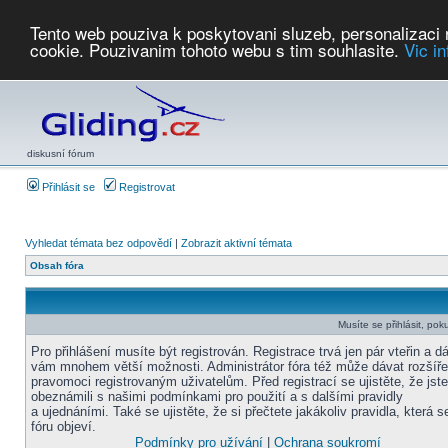
Tento web pouziva k poskytovani sluzeb, personalizaci
cookie. Pouzivanim tohoto webu s tim souhlasite.
Vic i
Počasí
Soutěže
2026:
AZ Cup
Podbrdsky pohar
JPJ
WGC
PMCR
FL
PreWWGC
Saf
diskusní fórum
Přihlásit se
Registrovat
Vyhledat témata bez odpovědí
|
Zobrazit aktivní témata
Obsah fóra
Musíte se přihlásit, pok
Pro přihlášení musíte být registrován. Registrace trvá jen pár vteřin a d
vám mnohem větší možnosti. Administrátor fóra též může dávat rozšíř
pravomoci registrovaným uživatelům. Před registrací se ujistěte, že jst
obeznámili s našimi podmínkami pro použití a s dalšími pravidly
a ujednáními. Také se ujistěte, že si přečtete jakákoliv pravidla, která s
fóru objeví.
Podmínky pro užívání
|
Ochrana soukromí