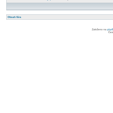
Obsah fóra
Založeno na
php
Čes