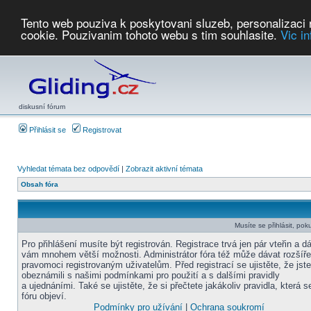
Tento web pouziva k poskytovani sluzeb, personalizaci
cookie. Pouzivanim tohoto webu s tim souhlasite.
Vic i
Počasí
Soutěže
2026:
AZ Cup
Podbrdsky pohar
JPJ
WGC
PMCR
FL
PreWWGC
Saf
diskusní fórum
Přihlásit se
Registrovat
Vyhledat témata bez odpovědí
|
Zobrazit aktivní témata
Obsah fóra
Musíte se přihlásit, pok
Pro přihlášení musíte být registrován. Registrace trvá jen pár vteřin a d
vám mnohem větší možnosti. Administrátor fóra též může dávat rozšíř
pravomoci registrovaným uživatelům. Před registrací se ujistěte, že jst
obeznámili s našimi podmínkami pro použití a s dalšími pravidly
a ujednáními. Také se ujistěte, že si přečtete jakákoliv pravidla, která s
fóru objeví.
Podmínky pro užívání
|
Ochrana soukromí