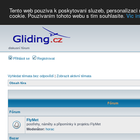
Tento web pouziva k poskytovani sluzeb, personalizaci
cookie. Pouzivanim tohoto webu s tim souhlasite.
Vic i
Počasí
Soutěže
2026:
AZ Cup
Podbrdsky pohar
JPJ
WGC
PMCR
FL
PreWWGC
Saf
diskusní fórum
Přihlásit se
Registrovat
Vyhledat témata bez odpovědí
|
Zobrazit aktivní témata
Obsah fóra
Fórum
Fórum
FlyMet
postřehy, náměty a připomínky k projektu FlyMet
Moderátor:
horac
Bazar