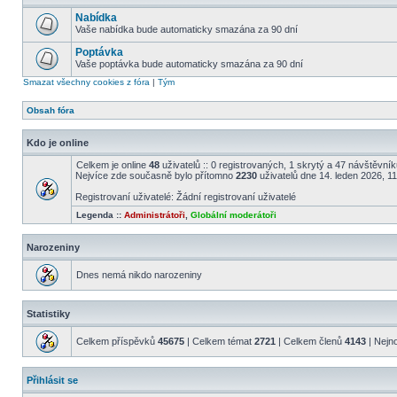
Nabídka
Vaše nabídka bude automaticky smazána za 90 dní
Poptávka
Vaše poptávka bude automaticky smazána za 90 dní
Smazat všechny cookies z fóra
|
Tým
Obsah fóra
Kdo je online
Celkem je online
48
uživatelů :: 0 registrovaných, 1 skrytý a 47 návštěvníků
Nejvíce zde současně bylo přítomno
2230
uživatelů dne 14. leden 2026, 1
Registrovaní uživatelé: Žádní registrovaní uživatelé
Legenda ::
Administrátoři
,
Globální moderátoři
Narozeniny
Dnes nemá nikdo narozeniny
Statistiky
Celkem příspěvků
45675
| Celkem témat
2721
| Celkem členů
4143
| Nejn
Přihlásit se