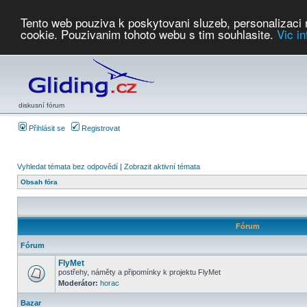
Tento web pouziva k poskytovani sluzeb, personalizaci
cookie. Pouzivanim tohoto webu s tim souhlasite.
Vic i
Počasí
Soutěže
2026:
AZ Cup
Podbrdsky pohar
JPJ
WGC
PMCR
FL
PreWWGC
Saf
diskusní fórum
Přihlásit se
Registrovat
Vyhledat témata bez odpovědí
|
Zobrazit aktivní témata
Obsah fóra
Fórum
Fórum
FlyMet
postřehy, náměty a připomínky k projektu FlyMet
Moderátor:
horac
Bazar