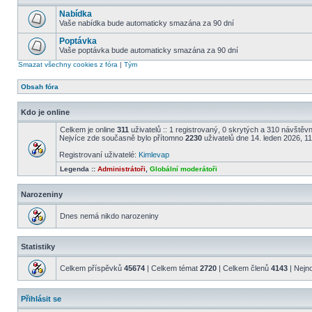
Nabídka
Vaše nabídka bude automaticky smazána za 90 dní
Poptávka
Vaše poptávka bude automaticky smazána za 90 dní
Smazat všechny cookies z fóra
|
Tým
Obsah fóra
Kdo je online
Celkem je online
311
uživatelů :: 1 registrovaný, 0 skrytých a 310 návštěvní
Nejvíce zde současně bylo přítomno
2230
uživatelů dne 14. leden 2026, 1
Registrovaní uživatelé:
Kimlevap
Legenda ::
Administrátoři
,
Globální moderátoři
Narozeniny
Dnes nemá nikdo narozeniny
Statistiky
Celkem příspěvků
45674
| Celkem témat
2720
| Celkem členů
4143
| Nejn
Přihlásit se