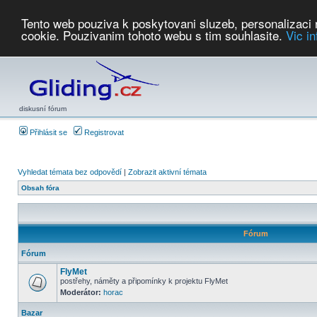
Tento web pouziva k poskytovani sluzeb, personalizaci
cookie. Pouzivanim tohoto webu s tim souhlasite.
Vic i
Počasí
Soutěže
2026:
AZ Cup
Podbrdsky pohar
JPJ
WGC
PMCR
FL
PreWWGC
Saf
diskusní fórum
Přihlásit se
Registrovat
Vyhledat témata bez odpovědí
|
Zobrazit aktivní témata
Obsah fóra
Fórum
Fórum
FlyMet
postřehy, náměty a připomínky k projektu FlyMet
Moderátor:
horac
Bazar