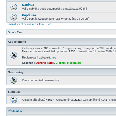
Nabídka
Vaše nabídka bude automaticky smazána za 90 dní
Poptávka
Vaše poptávka bude automaticky smazána za 90 dní
Smazat všechny cookies z fóra
|
Tým
Obsah fóra
Kdo je online
Celkem je online
283
uživatelů :: 1 registrovaný, 0 skrytých a 282 návštěvní
Nejvíce zde současně bylo přítomno
2230
uživatelů dne 14. leden 2026, 1
Registrovaní uživatelé:
nos
Legenda ::
Administrátoři
,
Globální moderátoři
Narozeniny
Dnes nemá nikdo narozeniny
Statistiky
Celkem příspěvků
45677
| Celkem témat
2721
| Celkem členů
4143
| Nejn
Přihlásit se