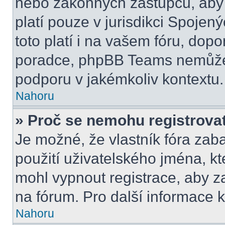
nebo zákonných zástupců, aby t
platí pouze v jurisdikci Spojenýc
toto platí i na vašem fóru, do
poradce, phpBB Teams nemůže
podporu v jakémkoliv kontextu.
Nahoru
» Proč se nemohu registrova
Je možné, že vlastník fóra zab
použití uživatelského jména, kter
mohl vypnout registrace, aby z
na fórum. Pro další informace k
Nahoru