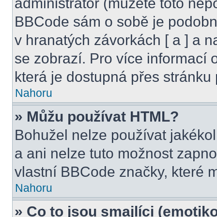
administrátor (můžete toto nepo
BBCode sám o sobě je podobný
v hranatých závorkách [ a ] a na
se zobrazí. Pro více informací
která je dostupná přes stránku 
Nahoru
» Můžu používat HTML?
Bohužel nelze používat jakéko
a ani nelze tuto možnost zapno
vlastní BBCode značky, které
Nahoru
» Co to jsou smajlíci (emotik