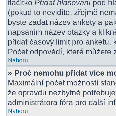
tlačítko
Přidat hlasování
pod hl
(pokud to nevidíte, zřejmě nem
byste zadat název ankety a pa
napsáním název otázky a klikn
přidat časový limit pro anket
Počet odpovědí, které můžete z
Nahoru
» Proč nemohu přidat více m
Maximální počet možností stano
že opravdu nezbytně potřebujet
administrátora fóra pro další i
Nahoru