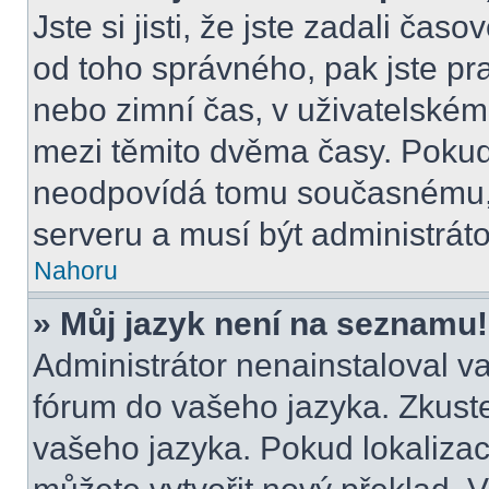
Jste si jisti, že jste zadali čas
od toho správného, pak jste pr
nebo zimní čas, v uživatelské
mezi těmito dvěma časy. Poku
neodpovídá tomu současnému, 
serveru a musí být administrát
Nahoru
» Můj jazyk není na seznamu!
Administrátor nenainstaloval va
fórum do vašeho jazyka. Zkuste
vašeho jazyka. Pokud lokalizac