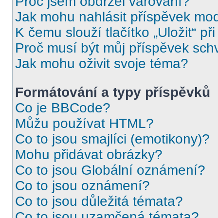
Proč jsem obdržel varování?
Jak mohu nahlásit příspěvek mo
K čemu slouží tlačítko „Uložit“ př
Proč musí být můj příspěvek sch
Jak mohu oživit svoje téma?
Formátování a typy příspěvků
Co je BBCode?
Můžu používat HTML?
Co to jsou smajlíci (emotikony)?
Mohu přidávat obrázky?
Co to jsou Globální oznámení?
Co to jsou oznámení?
Co to jsou důležitá témata?
Co to jsou uzamčená témata?