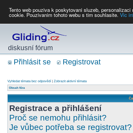
Tento web pouziva k poskytovani sluzeb, personalizaci
cookie. Pouzivanim tohoto webu s tim souhlasite.
Vic i
Počasí
Soutěže
2026:
AZ Cup
Podbrdsky pohar
JPJ
WGC
PMCR
FL
PreWWGC
Saf
diskusní fórum
Přihlásit se
Registrovat
Vyhledat témata bez odpovědí
|
Zobrazit aktivní témata
Obsah fóra
Ča
Registrace a přihlášení
Proč se nemohu přihlásit?
Je vůbec potřeba se registrovat?