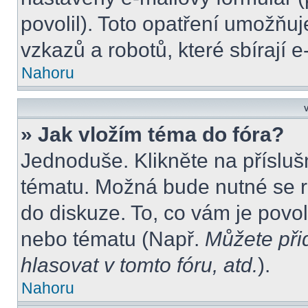
povolil). Toto opatření umožňu
vzkazů a robotů, které sbírají 
Nahoru
V
» Jak vložím téma do fóra?
Jednoduše. Klikněte na přísluš
tématu. Možná bude nutné se re
do diskuze. To, co vám je povo
nebo tématu (Např.
Můžete při
hlasovat v tomto fóru, atd.
).
Nahoru