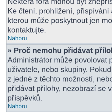
Některá fóra mohou být znepří
Ke čtení, prohlížení, přispívání 
kterou může poskytnout jen mod
kontaktujte.
Nahoru
» Proč nemohu přidávat příl
Administrátor může povolovat př
uživatele, nebo skupiny. Poku
z jedné z těchto možností, neb
přidávat přílohy, nezobrazí se 
příspěvků.
Nahoru