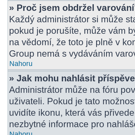
» Proč jsem obdržel varován
Každý administrátor si může sta
pokud je porušíte, může vám bý
na vědomí, že toto je plně v k
Group nemá s vydáváním varov
Nahoru
» Jak mohu nahlásit příspě
Administrátor může na fóru pov
uživateli. Pokud je tato možno
uvidíte ikonu, která vás přived
nezbytné informace pro nahláš
Nahoru