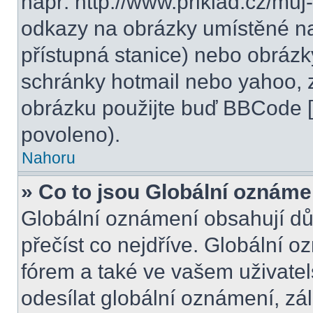
např. http://www.priklad.cz/mu
odkazy na obrázky umístěné na
přístupná stanice) nebo obrázk
schránky hotmail nebo yahoo, 
obrázku použijte buď BBCode [i
povoleno).
Nahoru
» Co to jsou Globální oznáme
Globální oznámení obsahují důle
přečíst co nejdříve. Globální 
fórem a také ve vašem uživatel
odesílat globální oznámení, zá