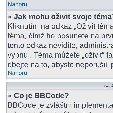
Nahoru
» Jak mohu oživit svoje téma
Kliknutím na odkaz „Oživit téma
téma, čímž ho posunete na prv
tento odkaz nevidíte, administ
vypnul. Téma můžete „oživit“ t
dbejte na to, abyste neporušili 
Nahoru
Formát
» Co je BBCode?
BBCode je zvláštní implementa