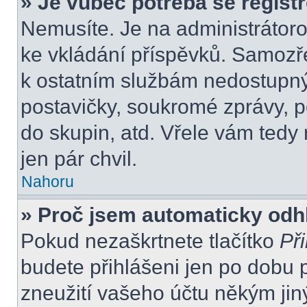
» Je vůbec potřeba se regist
Nemusíte. Je na administrátorovi
ke vkládání příspěvků. Samozře
k ostatním službám nedostupn
postavičky, soukromé zprávy, po
do skupin, atd. Vřele vám tedy
jen pár chvil.
Nahoru
» Proč jsem automaticky odh
Pokud nezaškrtnete tlačítko
Při
budete přihlášeni jen po dobu 
zneužití vašeho účtu někým jiný