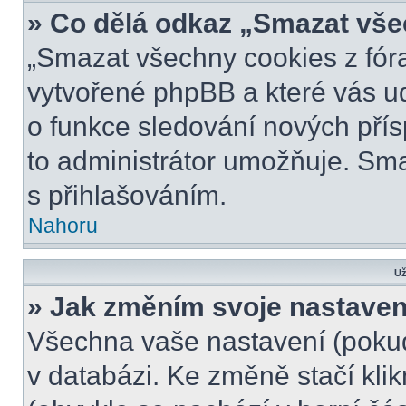
» Co dělá odkaz „Smazat vše
„Smazat všechny cookies z fóra
vytvořené phpBB a které vás udr
o funkce sledování nových pří
to administrátor umožňuje. Sm
s přihlašováním.
Nahoru
Už
» Jak změním svoje nastaven
Všechna vaše nastavení (pokud 
v databázi. Ke změně stačí kli