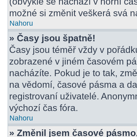
(obvykle se nachází v horní čás
možné si změnit veškerá svá n
Nahoru
» Časy jsou špatně!
Časy jsou téměř vždy v pořádku
zobrazené v jiném časovém pá
nacházíte. Pokud je to tak, změ
na vědomí, časové pásma a dal
registrovaní uživatelé. Anony
výchozí čas fóra.
Nahoru
» Změnil jsem časové pásmo, a