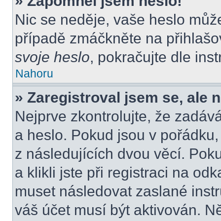
» Zapomněl jsem heslo!
Nic se neděje, vaše heslo můž
případě zmáčkněte na přihlašov
svoje heslo
, pokračujte dle ins
Nahoru
» Zaregistroval jsem se, ale 
Nejprve zkontrolujte, že zadáv
a heslo. Pokud jsou v pořádku
z následujících dvou věcí. P
a klikli jste při registraci na od
muset následovat zaslané instr
váš účet musí být aktivován. N