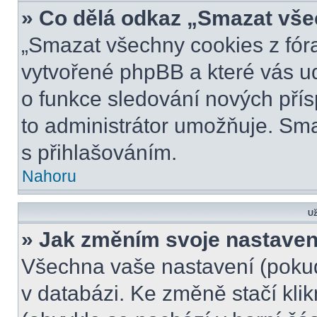
» Co dělá odkaz „Smazat vše
„Smazat všechny cookies z fóra
vytvořené phpBB a které vás udr
o funkce sledování nových pří
to administrátor umožňuje. Sm
s přihlašováním.
Nahoru
Už
» Jak změním svoje nastaven
Všechna vaše nastavení (pokud 
v databázi. Ke změně stačí kli