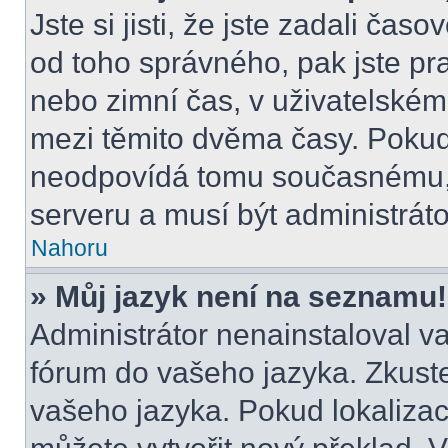
Jste si jisti, že jste zadali čas
od toho správného, pak jste pr
nebo zimní čas, v uživatelské
mezi těmito dvěma časy. Poku
neodpovídá tomu současnému, 
serveru a musí být administrát
Nahoru
» Můj jazyk není na seznamu!
Administrátor nenainstaloval va
fórum do vašeho jazyka. Zkuste
vašeho jazyka. Pokud lokalizac