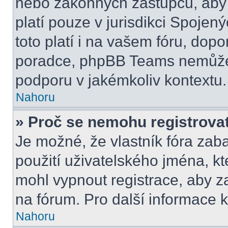
nebo zákonných zástupců, aby t
platí pouze v jurisdikci Spojenýc
toto platí i na vašem fóru, do
poradce, phpBB Teams nemůže
podporu v jakémkoliv kontextu.
Nahoru
» Proč se nemohu registrova
Je možné, že vlastník fóra zab
použití uživatelského jména, kter
mohl vypnout registrace, aby z
na fórum. Pro další informace k
Nahoru