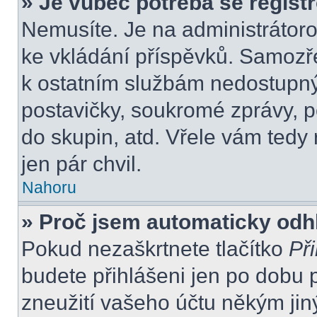
» Je vůbec potřeba se regist
Nemusíte. Je na administrátorovi
ke vkládání příspěvků. Samozře
k ostatním službám nedostupn
postavičky, soukromé zprávy, po
do skupin, atd. Vřele vám tedy
jen pár chvil.
Nahoru
» Proč jsem automaticky odh
Pokud nezaškrtnete tlačítko
Při
budete přihlášeni jen po dobu 
zneužití vašeho účtu někým jiný