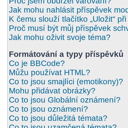
Proč jsem obdržel varování?
Jak mohu nahlásit příspěvek mo
K čemu slouží tlačítko „Uložit“ př
Proč musí být můj příspěvek sch
Jak mohu oživit svoje téma?
Formátování a typy příspěvků
Co je BBCode?
Můžu používat HTML?
Co to jsou smajlíci (emotikony)?
Mohu přidávat obrázky?
Co to jsou Globální oznámení?
Co to jsou oznámení?
Co to jsou důležitá témata?
Co to jsou uzamčená témata?