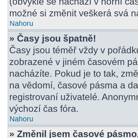
(obvykle se nachází v horní čás
možné si změnit veškerá svá n
Nahoru
» Časy jsou špatně!
Časy jsou téměř vždy v pořádku
zobrazené v jiném časovém pá
nacházíte. Pokud je to tak, změ
na vědomí, časové pásma a dal
registrovaní uživatelé. Anony
výchozí čas fóra.
Nahoru
» Změnil jsem časové pásmo, a