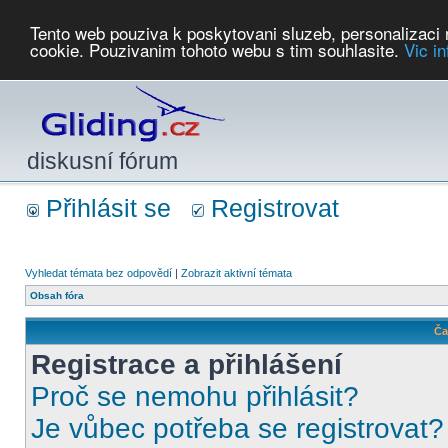
Tento web pouziva k poskytovani sluzeb, personalizaci
cookie. Pouzivanim tohoto webu s tim souhlasite.
Vic i
Počasí
Soutěže
2026:
AZ Cup
Podbrdsky pohar
JPJ
WGC
PMCR
FL
PreWWGC
Saf
diskusní fórum
Přihlásit se
Registrovat
Vyhledat témata bez odpovědí
|
Zobrazit aktivní témata
Obsah fóra
Ča
Registrace a přihlášení
Proč se nemohu přihlásit?
Je vůbec potřeba se registrovat?