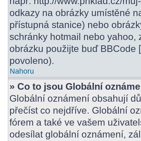
např. http://www.priklad.cz/mu
odkazy na obrázky umístěné na
přístupná stanice) nebo obrázk
schránky hotmail nebo yahoo, 
obrázku použijte buď BBCode [i
povoleno).
Nahoru
» Co to jsou Globální oznáme
Globální oznámení obsahují důle
přečíst co nejdříve. Globální 
fórem a také ve vašem uživatel
odesílat globální oznámení, zá