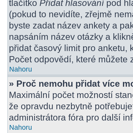
tlačítko
Přidat hlasování
pod hl
(pokud to nevidíte, zřejmě nem
byste zadat název ankety a pa
napsáním název otázky a klikn
přidat časový limit pro anket
Počet odpovědí, které můžete z
Nahoru
» Proč nemohu přidat více m
Maximální počet možností stano
že opravdu nezbytně potřebujet
administrátora fóra pro další i
Nahoru