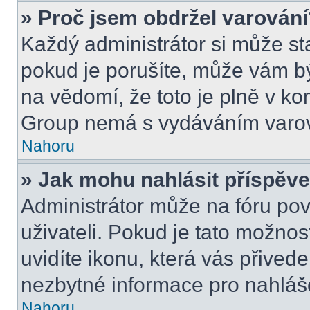
» Proč jsem obdržel varován
Každý administrátor si může sta
pokud je porušíte, může vám bý
na vědomí, že toto je plně v k
Group nemá s vydáváním varov
Nahoru
» Jak mohu nahlásit příspě
Administrátor může na fóru pov
uživateli. Pokud je tato možno
uvidíte ikonu, která vás přived
nezbytné informace pro nahláš
Nahoru