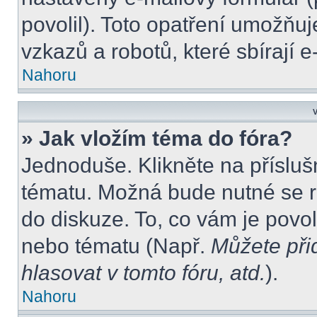
povolil). Toto opatření umožňu
vzkazů a robotů, které sbírají 
Nahoru
V
» Jak vložím téma do fóra?
Jednoduše. Klikněte na přísluš
tématu. Možná bude nutné se re
do diskuze. To, co vám je povo
nebo tématu (Např.
Můžete při
hlasovat v tomto fóru, atd.
).
Nahoru