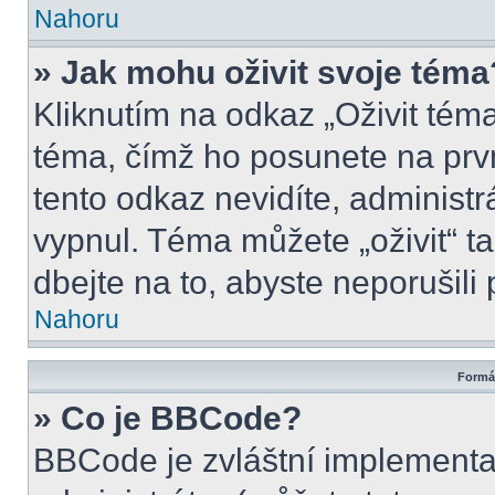
Nahoru
» Jak mohu oživit svoje téma
Kliknutím na odkaz „Oživit téma
téma, čímž ho posunete na prv
tento odkaz nevidíte, administ
vypnul. Téma můžete „oživit“ t
dbejte na to, abyste neporušili 
Nahoru
Formát
» Co je BBCode?
BBCode je zvláštní implementa