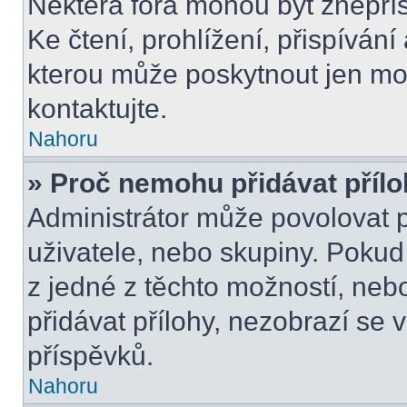
Některá fóra mohou být znepří
Ke čtení, prohlížení, přispívání 
kterou může poskytnout jen mod
kontaktujte.
Nahoru
» Proč nemohu přidávat příl
Administrátor může povolovat př
uživatele, nebo skupiny. Poku
z jedné z těchto možností, neb
přidávat přílohy, nezobrazí se 
příspěvků.
Nahoru