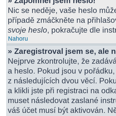
» Zapomněl jsem heslo!
Nic se neděje, vaše heslo můž
případě zmáčkněte na přihlašov
svoje heslo
, pokračujte dle ins
Nahoru
» Zaregistroval jsem se, ale 
Nejprve zkontrolujte, že zadáv
a heslo. Pokud jsou v pořádku
z následujících dvou věcí. P
a klikli jste při registraci na od
muset následovat zaslané instr
váš účet musí být aktivován. N