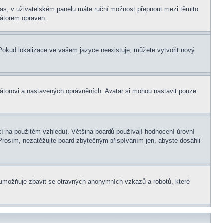
í čas, v uživatelském panelu máte ruční možnost přepnout mezi těmito
átorem opraven.
. Pokud lokalizace ve vašem jazyce neexistuje, můžete vytvořit nový
rátorovi a nastavených oprávněních. Avatar si mohou nastavit pouze
í na použitém vzhledu). Většina boardů používají hodnocení úrovní
. Prosím, nezatěžujte board zbytečným přispíváním jen, abyste dosáhli
ní umožňuje zbavit se otravných anonymních vzkazů a robotů, které