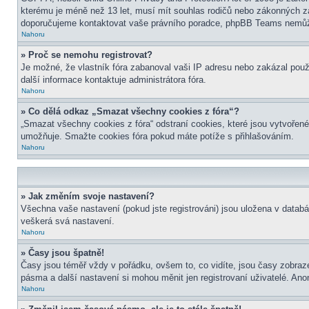
kterému je méně než 13 let, musí mít souhlas rodičů nebo zákonných zástu
doporučujeme kontaktovat vaše právního poradce, phpBB Teams nemůže
Nahoru
» Proč se nemohu registrovat?
Je možné, že vlastník fóra zabanoval vaši IP adresu nebo zakázal použit
další informace kontaktuje administrátora fóra.
Nahoru
» Co dělá odkaz „Smazat všechny cookies z fóra“?
„Smazat všechny cookies z fóra“ odstraní cookies, které jsou vytvořené
umožňuje. Smažte cookies fóra pokud máte potíže s přihlašováním.
Nahoru
» Jak změním svoje nastavení?
Všechna vaše nastavení (pokud jste registrováni) jsou uložena v datab
veškerá svá nastavení.
Nahoru
» Časy jsou špatně!
Časy jsou téměř vždy v pořádku, ovšem to, co vidíte, jsou časy zobra
pásma a další nastavení si mohou měnit jen registrovaní uživatelé. A
Nahoru