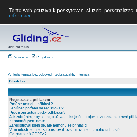
Tento web pouziva k poskytovani sluzeb, personalizaci
informaci
Počasí
Soutěže
2026:
AZ Cup
Podbrdsky pohar
JPJ
WGC
PMCR
FL
PreWWGC
Saf
diskusní fórum
Přihlásit se
Registrovat
Vyhledat témata bez odpovědí
|
Zobrazit aktivní témata
Obsah fóra
Registrace a přihlášení
Proč se nemohu přihlásit?
Je vůbec potřeba se registrovat?
Proč jsem automaticky odhlášen?
Jak zabráním, aby se moje uživatelské jméno objevilo v seznamu právě přih
Zapomněl jsem heslo!
Zaregistroval jsem se, ale nemohu se přihlásit!
V minulosti jsem se zaregistroval, ovšem nyní se nemohu přihlásit?!
Co znamená COPPA?