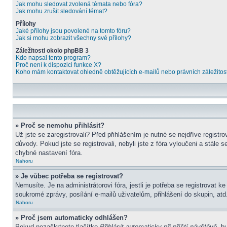
Jak mohu sledovat zvolená témata nebo fóra?
Jak mohu zrušit sledování témat?
Přílohy
Jaké přílohy jsou povolené na tomto fóru?
Jak si mohu zobrazit všechny své přílohy?
Záležitosti okolo phpBB 3
Kdo napsal tento program?
Proč není k dispozici funkce X?
Koho mám kontaktovat ohledně obtěžujících e-mailů nebo právních záležitost
» Proč se nemohu přihlásit?
Už jste se zaregistrovali? Před přihlášením je nutné se nejdříve regist
důvody. Pokud jste se registrovali, nebyli jste z fóra vyloučeni a stále
chybné nastavení fóra.
Nahoru
» Je vůbec potřeba se registrovat?
Nemusíte. Je na administrátorovi fóra, jestli je potřeba se registrova
soukromé zprávy, posílání e-mailů uživatelům, přihlášení do skupin, atd.
Nahoru
» Proč jsem automaticky odhlášen?
Pokud nezaškrtnete tlačítko
Přihlásit automaticky při příští návštěvě
, b