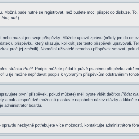
u. Možná bude nutné se registrovat, než budete moci přispět do diskuze. To,
fóru, atd.
).
at nebo mazat jen svoje příspěvky. Můžete upravit zprávu (někdy jen do omez
atek u příspěvku, který ukazuje, kolikrát jste tento příspěvek upravovali. 
 vzkaz proč jej změnili). Normální uživatelé nemohou příspěvek smazat, pokud
 přes stránku
Profil
. Podpis můžete přidat k právě psanému příspěvku zatrže
ofilu (je možné nepřidávat podpis k vybraným příspěvkům odstraněním tohoto
pravujete první příspěvek, pokud můžete) měli byste vidět tlačítko
Přidat hl
ety a pak alespoň dvě možnosti (nastavte napsáním název otázky a klikněte
e administrátor boardu.
 opravdu nezbytně potřebujete více možností, kontaktujte administrátora fóra