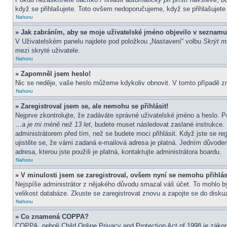
když se přihlašujete. Toto ovšem nedoporučujeme, když se přihlašujete z
Nahoru
» Jak zabráním, aby se moje uživatelské jméno objevilo v seznamu
V Uživatelském panelu najdete pod položkou „Nastavení“ volbu
Skrýt mo
mezi skryté uživatele.
Nahoru
» Zapomněl jsem heslo!
Nic se neděje, vaše heslo můžeme kdykoliv obnovit. V tomto případě z
Nahoru
» Zaregistroval jsem se, ale nemohu se přihlásit!
Nejprve zkontrolujte, že zadáváte správné uživatelské jméno a heslo. P
…a je mi méně než 13 let
, budete muset následovat zaslané instrukce. 
administrátorem před tím, než se budete moci přihlásit. Když jste se re
ujistěte se, že vámi zadaná e-mailová adresa je platná. Jedním důvod
adresa, kterou jste použili je platná, kontaktujte administrátora boardu.
Nahoru
» V minulosti jsem se zaregistroval, ovšem nyní se nemohu přihlás
Nejspíše administrátor z nějakého důvodu smazal váš účet. To mohlo být 
velikost databáze. Zkuste se zaregistrovat znovu a zapojte se do diskuz
Nahoru
» Co znamená COPPA?
COPPA, neboli Child Online Privacy and Protection Act of 1998 je zákon