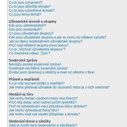
Co to jsou oznámení?
Co to jsou důležitá témata?
Co to jsou uzamčená témata?
Co jsou ikony témat?
Uživatelské úrovně a skupiny
Kdo jsou administrátoři?
Kdo jsou moderátoři?
Co jsou uživatelské skupiny?
Kde jsou uživatelské skupiny a jak se mohu do některé zařadit?
Jak se stanu moderátorem uživatelské skupiny?
Proč mají některé skupiny jinou barvu?
Co je „Výchozí uživatelská skupina“?
Co znamená odkaz „Tým“?
Soukromé zprávy
Nemůžu posílat soukromé zprávy!
Dostávám nechtěné soukromé zprávy!
Dostal jsem spamový a obtížný e-mail od někoho z fóra!
Přátelé a nepřátelé
Co je můj seznam přátel a nepřátel?
Jak mohu přidávat uživatele do seznamů nebo je z nich odebírat?
Hledání na fóru
Jak mohu hledat v jednom nebo více fórech?
Proč můj dotaz vrací nulový počet výsledků?
Proč mi vyhledávání vrací prázdnou bílou stránku!?
Jak mohu vyhledávat členy fóra?
Jak mohu najít své vlastní příspěvky a témata?
Sledování témat a záložky
Jaký je rozdíl mezi sledováním a záložkami?