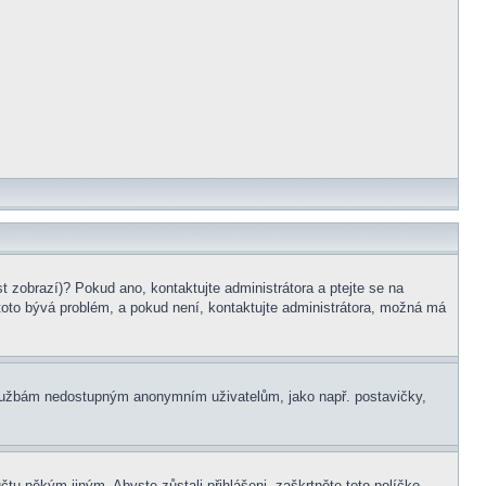
t zobrazí)? Pokud ano, kontaktujte administrátora a ptejte se na
e toto bývá problém, a pokud není, kontaktujte administrátora, možná má
m službám nedostupným anonymním uživatelům, jako např. postavičky,
čtu někým jiným. Abyste zůstali přihlášeni, zaškrtněte toto políčko,