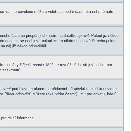
 co vám je povoleno můžete vidět na spodní části fóra nebo tématu
eného času po přispění) kliknutím na tlačítko
upravit
. Pokud již někdo
Tento dodatek se neobjeví, pokud zatím nikdo neodpověděl nebo pokud
 na něj již někdo odpověděl.
ním položky
Připojit podpis
. Můžete rovněž přidat stejný podpis pro
 zaškrtnutí).
asování
pod hlavním oknem na přidávání příspěvků (pokud to nevidíte,
 na
Přidat odpověď
. Můžete také přidat časový limit pro anketu, kde 0
 pro další informace.