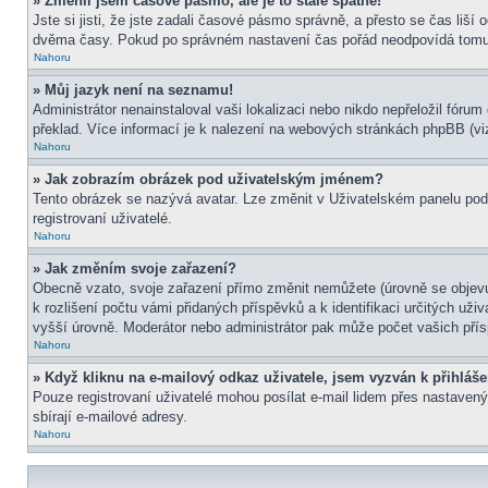
» Změnil jsem časové pásmo, ale je to stále špatně!
Jste si jisti, že jste zadali časové pásmo správně, a přesto se čas liš
dvěma časy. Pokud po správném nastavení čas pořád neodpovídá tomu 
Nahoru
» Můj jazyk není na seznamu!
Administrátor nenainstaloval vaši lokalizaci nebo nikdo nepřeložil fór
překlad. Více informací je k nalezení na webových stránkách phpBB (viz
Nahoru
» Jak zobrazím obrázek pod uživatelským jménem?
Tento obrázek se nazývá avatar. Lze změnit v Uživatelském panelu pod 
registrovaní uživatelé.
Nahoru
» Jak změním svoje zařazení?
Obecně vzato, svoje zařazení přímo změnit nemůžete (úrovně se objevu
k rozlišení počtu vámi přidaných příspěvků a k identifikaci určitých už
vyšší úrovně. Moderátor nebo administrátor pak může počet vašich přís
Nahoru
» Když kliknu na e-mailový odkaz uživatele, jsem vyzván k přihláše
Pouze registrovaní uživatelé mohou posílat e-mail lidem přes nastavený
sbírají e-mailové adresy.
Nahoru