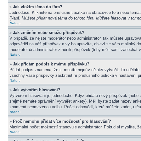
» Jak vložím téma do fóra?
Jednoduše. Klikněte na příslušné tlačítko na obrazovce fóra nebo témat
(Např.
Můžete přidat nová téma do tohoto fóra, Můžete hlasovat v tomto 
Nahoru
» Jak změním nebo smažu příspěvek?
V případě, že nejste moderátor nebo administrátor, tak můžete upravov
odpověděl na váš příspěvek a vy ho upravíte, objeví se vám malinký dod
moderátor či administrátor změnili příspěvek (ti by měli sami zanechat
Nahoru
» Jak přidám podpis k mému příspěvku?
Přidat podpis znamená, že si musíte nejdřív nějaký vytvořit. To uděláte
všechny vaše příspěvky zaškrtnutím příslušného políčka v nastavení pr
Nahoru
» Jak vytvořím hlasování?
Vytvoření hlasování je jednoduché. Když přidáte nový příspěvek (nebo u
zřejmě nemáte oprávnění vytvářet ankety). Měli byste zadat název ank
znamená neomezenou volbu. Počet odpovědí, které můžete zadat, určuj
Nahoru
» Proč nemohu přidat více možností pro hlasování?
Maximální počet možností stanovuje administrátor. Pokud si myslíte, že
Nahoru