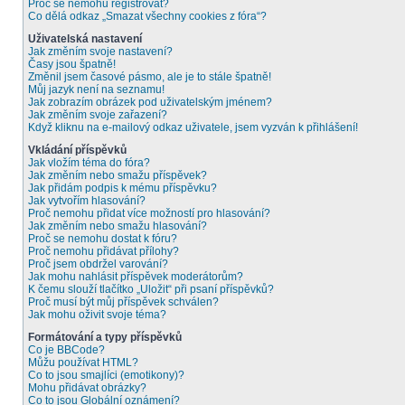
Proč se nemohu registrovat?
Co dělá odkaz „Smazat všechny cookies z fóra“?
Uživatelská nastavení
Jak změním svoje nastavení?
Časy jsou špatně!
Změnil jsem časové pásmo, ale je to stále špatně!
Můj jazyk není na seznamu!
Jak zobrazím obrázek pod uživatelským jménem?
Jak změním svoje zařazení?
Když kliknu na e-mailový odkaz uživatele, jsem vyzván k přihlášení!
Vkládání příspěvků
Jak vložím téma do fóra?
Jak změním nebo smažu příspěvek?
Jak přidám podpis k mému příspěvku?
Jak vytvořím hlasování?
Proč nemohu přidat více možností pro hlasování?
Jak změním nebo smažu hlasování?
Proč se nemohu dostat k fóru?
Proč nemohu přidávat přílohy?
Proč jsem obdržel varování?
Jak mohu nahlásit příspěvek moderátorům?
K čemu slouží tlačítko „Uložit“ při psaní příspěvků?
Proč musí být můj příspěvek schválen?
Jak mohu oživit svoje téma?
Formátování a typy příspěvků
Co je BBCode?
Můžu používat HTML?
Co to jsou smajlíci (emotikony)?
Mohu přidávat obrázky?
Co to jsou Globální oznámení?