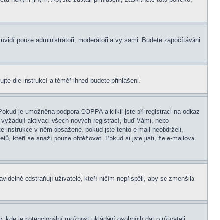
s uvidí pouze administrátoři, moderátoři a vy sami. Budete započítáváni
ujte dle instrukcí a téměř ihned budete přihlášeni.
Pokud je umožněna podpora COPPA a klikli jste při registraci na odkaz
 vyžadují aktivaci všech nových registrací, buď Vámi, nebo
jte instrukce v něm obsažené, pokud jste tento e-mail neobdrželi,
elů, kteří se snaží pouze obtěžovat. Pokud si jste jisti, že e-mailová
idelně odstraňují uživatelé, kteří ničím nepřispěli, aby se zmenšila
, kde je potencionální možnost ukládání osobních dat o uživateli,