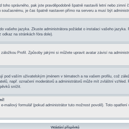
í od toho správného, pak jste pravděpodobně špatně nastavili letní nebo zimn
současnému, je čas špatně nastaven přímo na serveru a musí být administr
um do vašeho jazyka. Zkuste administrátora požádat o instalaci vašeho jazyka
 odkaz na stránkách fóra dole).
záložkou Profil. Způsoby jakými si můžete upravit avatar závisí na administ
jí pod vaším uživatelským jménem v tématech a na vašem profilu, což zálež
ivatelů, např. označení moderátorů a administrátorů může mít zvláštní vzhled
pěvků snížit.
ní!
 e-mailový formulář (pokud administrátor tuto možnost povolil). Toto opatře
Vkládání příspěvků