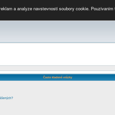
 reklam a analyze navstevnosti soubory cookie. Pouzivanim 
ari
PMCRj
TCup
EGC
DGC
PPV
RP
JWGC
RP
HOP
GGP
CPS On-line
archiv »
SK
Často kladené otázky
lášených?