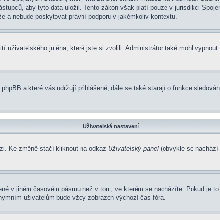
pců, aby tyto data uložil. Tento zákon však platí pouze v jurisdikci Spojených
 a nebude poskytovat právní podporu v jakémkoliv kontextu.
í uživatelského jména, které jste si zvolili. Administrátor také mohl vypnout
 phpBB a které vás udržují přihlášené, dále se také starají o funkce sledová
Uživatelská nastavení
ázi. Ke změně stačí kliknout na odkaz
Uživatelský panel
(obvykle se nachází 
zené v jiném časovém pásmu než v tom, ve kterém se nacházíte. Pokud je to 
nonymním uživatelům bude vždy zobrazen výchozí čas fóra.