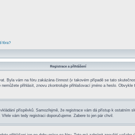
í fóra?
Registrace a přihlášení
rovat. Byla vám na fóru zakázána činnost (v takovém případě se tato skutečnos
 se nemůžete přihlásit, znovu zkontrolujte přihlašovací jméno a heslo. Obvykl
t ke vkládání příspěvků. Samozřejmě, že registrace vám dá přístup k ostatní
 Vřele vám tedy registraci doporučujeme. Zabere to jen pár chvil.
udete přihlášeni jen po dobu práce na fóru. Toto má zabránit zneužití vašeho ú