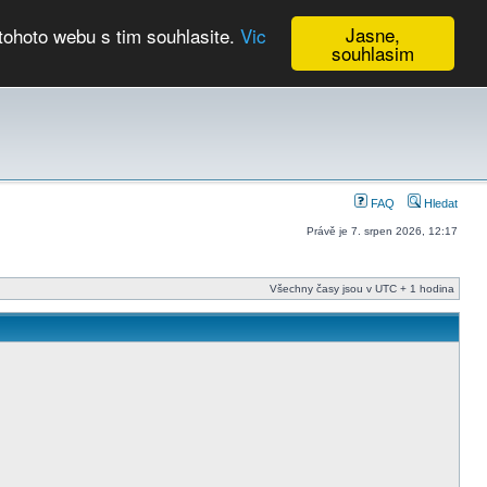
Jasne,
tohoto webu s tim souhlasite.
Vic
souhlasim
Kalendář
FAQ
Hledat
Právě je 7. srpen 2026, 12:17
Všechny časy jsou v UTC + 1 hodina