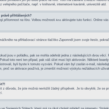
 veřejného počítače, např. v knihovně, internetové kavárně, univerzitě atd.
 právě přihlášených?
ji přítomnost na fóru
. Volbou možnosti
aktivujete tuto funkci. Online vá
Ano
máčkněte na přihlašovací stránce tlačítko
Zapomněl jsem svoje heslo
, pokrač
okud jsou v pořádku, pak se mohla odehrát jedna z následujících dvou věcí. 
Pokud toto není ten případ, pak váš účet musí být aktivován. Některé boardy
gistrovali, byli byste k tomuto vyzváni. Pokud vám byl zaslán e-mail, následu
em, proč se aktivace používá, je zmenšit možnost výskytu
nežádoucích
uživat
it?!
z důvodu, že jste možná nevložili žádný příspěvek. Je to obvyklé, že se prav
í.
 ve Spojených Státech, který má za úkol chránit mládež na internetu. Stránky